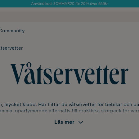
Använd kod: SOMMAR20 för 20% över 649kr
Årets Butik 2025 inom Skönhet
 frakt
✓ Rådgivning från farmaceuter & hudterapeuter
✓ Poäng på alla
Community
tservetter
Våtservetter
, mycket kladd. Här hittar du våtservetter för bebisar och ba
mma, oparfymerade alternativ till praktiska storpack för va
Läs mer
r för blöjbyten
är smidiga vid blöjbyten, kladdiga händer och små vardagsol