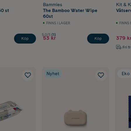
Bammies
Kit & K
0 st
The Bamboo Water Wipe
Våtser
60st
FINNS I LAGER
FINNS 
5.0/5
(1)
53 kr
379 k
Köp
Köp
Fri f
Nyhet
Eko