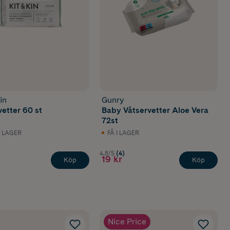
in
Gunry
vetter 60 st
Baby Våtservetter Aloe Vera
72st
I LAGER
FÅ I LAGER
4.8/5
(4)
19 kr
Köp
Köp
Nice Price