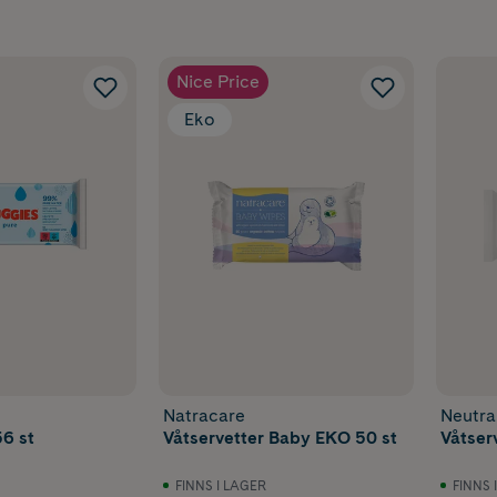
Nice Price
Eko
Natracare
Neutra
56 st
Våtservetter Baby EKO 50 st
Våtser
FINNS I LAGER
FINNS 