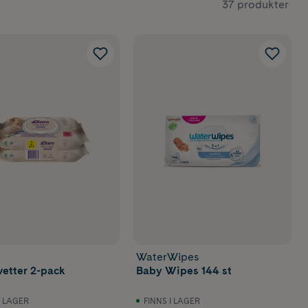
37 produkter
r rött.
aket passar
WaterWipes
vetter 2-pack
Baby Wipes 144 st
I LAGER
FINNS I LAGER