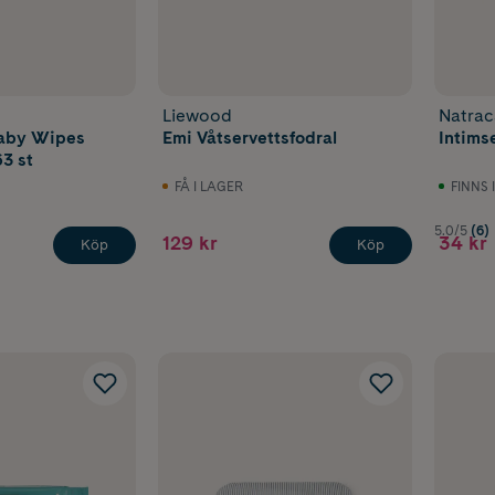
Liewood
Natrac
aby Wipes
Emi Våtservettsfodral
Intimse
63 st
FÅ I LAGER
FINNS 
5.0/5
(6)
129 kr
34 kr
Köp
Köp