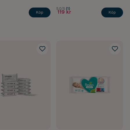
5.0/5
(1)
119 kr
Köp
Köp