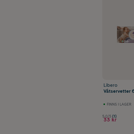
Libero
Våtservetter 
FINNS I LAGER
5.0/5
(1)
33 kr