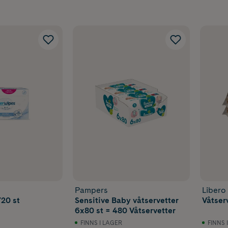
et hemma och ett i skötväskan.
 hud
rfymerade våtservetter om barnet har känslig hud eller lätt bli
nativ kan passa bra för nyfödda och bebisar.
ler liten förpackning?
i storpack är praktiskt hemma när det går åt många. Mindre p
bilen eller skötväskan.
Pampers
Libero
20 st
Sensitive Baby våtservetter
Våtser
6x80 st = 480 Våtservetter
FINNS I LAGER
FINNS 