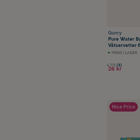
Gunry
Pure Water B
Våtservetter 
FINNS I LAGER
4.7/5
(3)
26 kr
Nice Price