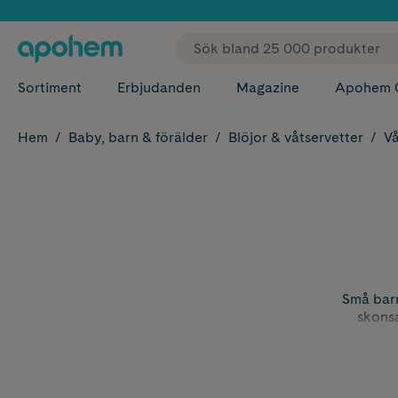
✓ Fri
Sortiment
Erbjudanden
Magazine
Apohem 
Hem
Baby, barn & förälder
Blöjor & våtservetter
Vå
Små barn
skonsa
Våtservette
Våtservetter 