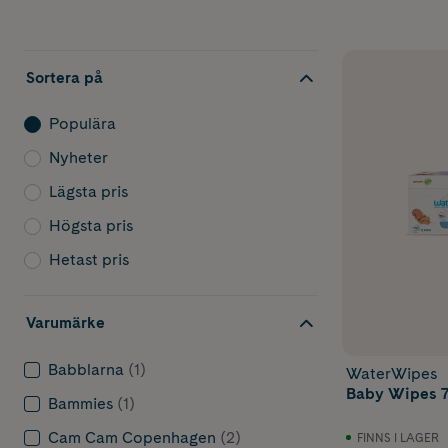
gärna ett pak
För känslig
Sortera på
Välj gärna opa
Mildare alter
Populära
Storpack el
Nyheter
Våtservetter 
bra i vagnen, 
Lägsta pris
Högsta pris
Hetast pris
Varumärke
Babblarna
(1)
WaterWipes
Baby Wipes 7
Bammies
(1)
Cam Cam Copenhagen
(2)
FINNS I LAGER