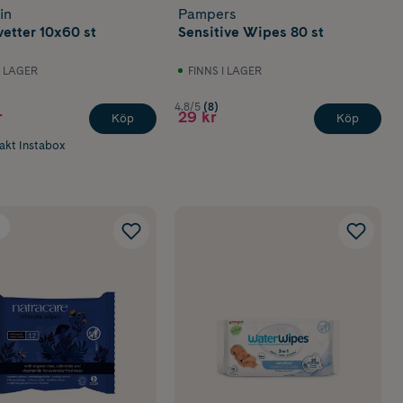
in
Pampers
vetter 10x60 st
Sensitive Wipes 80 st
I LAGER
FINNS I LAGER
4.8/5
(8)
r
29 kr
Köp
Köp
rakt Instabox