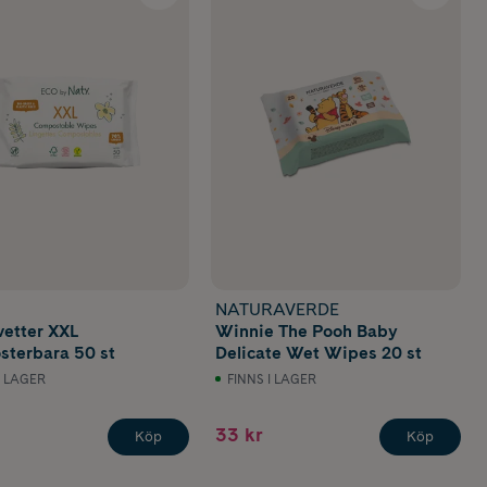
NATURAVERDE
vetter XXL
Winnie The Pooh Baby
terbara 50 st
Delicate Wet Wipes 20 st
I LAGER
FINNS I LAGER
33 kr
Köp
Köp