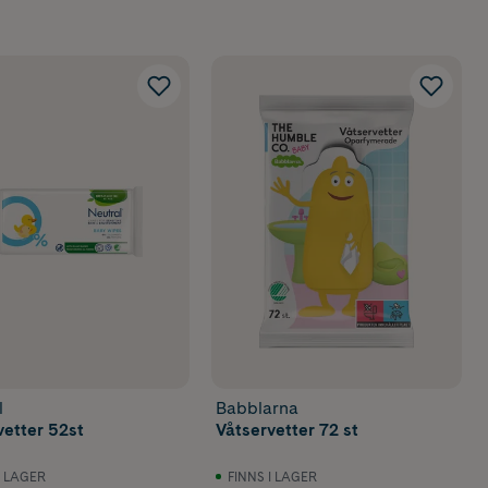
l
Babblarna
vetter 52st
Våtservetter 72 st
I LAGER
FINNS I LAGER