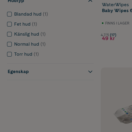
Hudtyp
WaterWipes
Baby Wipes 6
Blandad hud
(1)
FINNS I LAGER
Fet hud
(1)
Känslig hud
(1)
4.7/5
(17)
49 kr
Normal hud
(1)
Torr hud
(1)
Egenskap