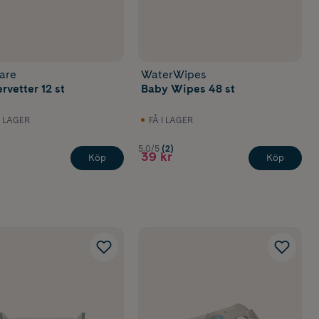
are
WaterWipes
rvetter 12 st
Baby Wipes 48 st
I LAGER
FÅ I LAGER
5.0/5
(2)
39 kr
Köp
Köp