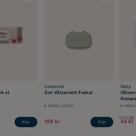
Liewood
Naty
64 st
Emi Våtservett Fodral
Våtser
Kompos
FINNS I LAGER
FINNS 
5.0/5
(1)
129 kr
48 kr
Köp
Köp