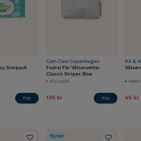
Cam Cam Copenhagen
Kit & K
by Storpack
Fodral För Våtservetter
Våtser
Classic Stripes Blue
FÅ I LAGER
FINNS 
135 kr
45 kr
Köp
Köp
Nyhet