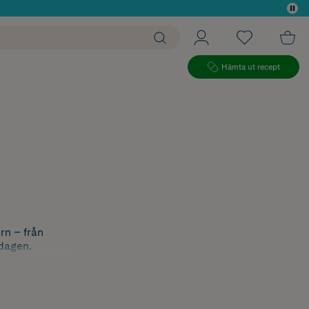
 köp*
Hämta ut recept
rn – från
rdagen.
yckor. Ha