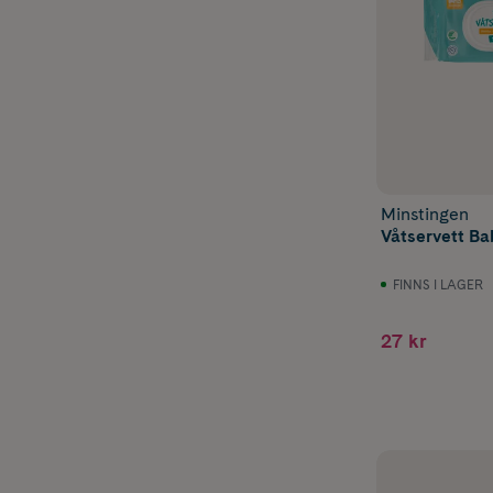
Minstingen
Våtservett Ba
FINNS I LAGER
27 kr