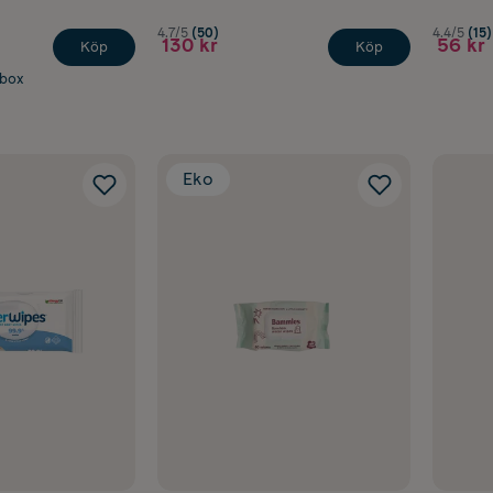
4.7/5
(50)
4.4/5
(15)
130 kr
56 kr
Köp
Köp
abox
Eko