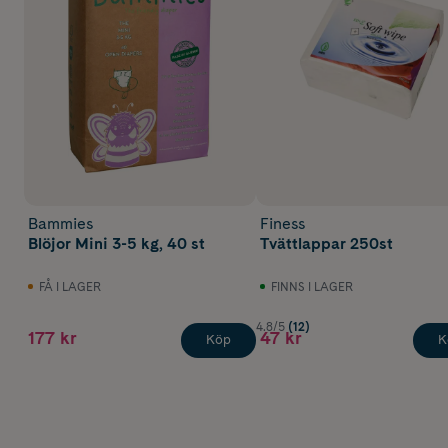
Bammies
Finess
Blöjor Mini 3-5 kg, 40 st
Tvättlappar 250st
FÅ I LAGER
FINNS I LAGER
4.8/5
(12)
177 kr
47 kr
Köp
K