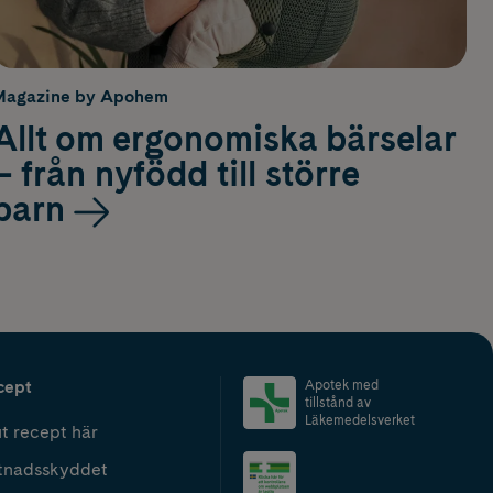
Magazine by Apohem
Allt om ergonomiska bärselar
– från nyfödd till större
barn
cept
Apotek med
tillstånd av
Läkemedelsverket
t recept här
tnadsskyddet