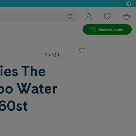
 köp*
Hämta ut recept
5.0/5
(1)
es The
o Water
60st