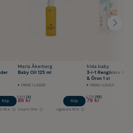
Maria Åkerberg
frida baby
ader
Baby Oil 125 ml
3-i-1 Rengörare Näsa
& Öron 1 st
FINNS I LAGER
FINNS I LAGER
3.8/5
(4)
4.7/5
(53)
89 kr
79 kr
Köp
Köp
is
96 kr
Ord.pris
119 kr
Lägsta pris
95 kr