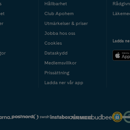
s
Hållbarhet
Rådgivn
het
Club Apohem
Läkeme
er
Utmärkelser & priser
Jobba hos oss
Ladda ne
Cookies
gor
Dataskydd
Medlemsvillkor
Prissättning
Ladda ner vår app