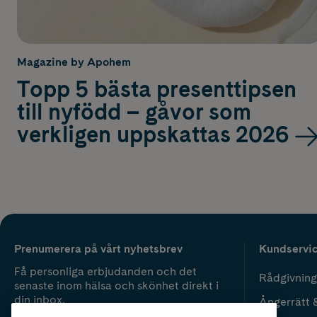
Magazine by Apohem
Topp 5 bästa presenttipsen
till nyfödd – gåvor som
verkligen uppskattas 2026
Prenumerera på vårt nyhetsbrev
Kundservi
Få personliga erbjudanden och det
Rådgivning
senaste inom hälsa och skönhet direkt i
din inbox.
Ångerrätt 