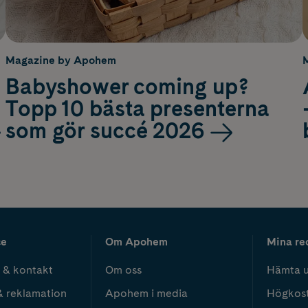
Magazine by Apohem
Babyshower coming up?
Topp 10 bästa presenterna
som gör succé 2026
ce
Om Apohem
Mina re
 & kontakt
Om oss
Hämta u
& reklamation
Apohem i media
Högkos