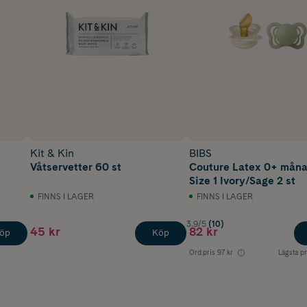
Kit & Kin
BIBS
Våtservetter 60 st
Couture Latex 0+ mån
Size 1 Ivory/Sage 2 st
FINNS I LAGER
FINNS I LAGER
3.9/5
(10)
45 kr
82 kr
öp
Köp
Ord.pris
97 kr
Lägsta pr