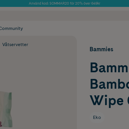
Använd kod: SOMMAR20 för 20% över 649kr
Årets Butik 2025 inom Skönhet
 frakt
✓ Rådgivning från farmaceuter & hudterapeuter
✓ Poäng på alla
Community
Våtservetter
Bammies
Bammi
Bambo
Wipe 
Eko