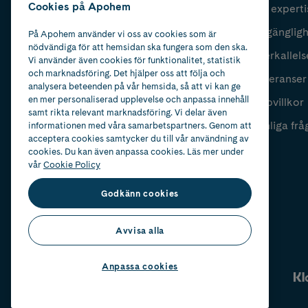
Cookies på Apohem
Vår experti
Fyll i mailadress
Skicka
Tillgänglig
På Apohem använder vi oss av cookies som är
nödvändiga för att hemsidan ska fungera som den ska.
Återkallels
Vi använder även cookies för funktionalitet, statistik
och marknadsföring. Det hjälper oss att följa och
Leveranser
analysera beteenden på vår hemsida, så att vi kan ge
en mer personaliserad upplevelse och anpassa innehåll
Köpvillkor
samt rikta relevant marknadsföring. Vi delar även
Vanliga frå
informationen med våra samarbetspartners. Genom att
acceptera cookies samtycker du till vår användning av
cookies. Du kan även anpassa cookies. Läs mer under
vår
Cookie Policy
Godkänn cookies
Avvisa alla
Anpassa cookies