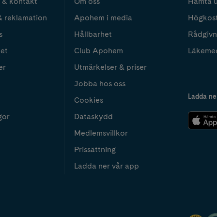
 & kontakt
Om oss
Hämta u
& reklamation
Apohem i media
Högkos
s
Hållbarhet
Rådgivn
het
Club Apohem
Läkeme
er
Utmärkelser & priser
Jobba hos oss
Ladda ne
Cookies
gor
Dataskydd
Medlemsvillkor
Prissättning
Ladda ner vår app