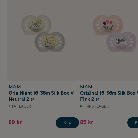
MAM
MAM
Orig Night 16-36m Silk Box V
Original 16-36m Silk Box 
Neutral 2 st
Pink 2 st
FÅ I LAGER
FINNS I LAGER
89 kr
85 kr
Köp
K