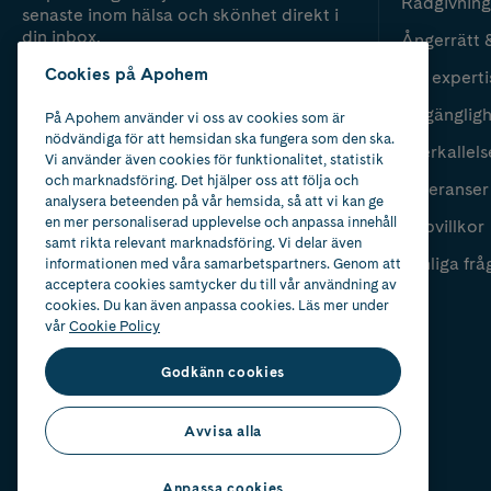
Rådgivning
senaste inom hälsa och skönhet direkt i
din inbox.
Ångerrätt 
Cookies på Apohem
Vår experti
Fyll i mailadress
Skicka
Tillgänglig
På Apohem använder vi oss av cookies som är
nödvändiga för att hemsidan ska fungera som den ska.
Återkallels
Vi använder även cookies för funktionalitet, statistik
och marknadsföring. Det hjälper oss att följa och
Leveranser
analysera beteenden på vår hemsida, så att vi kan ge
en mer personaliserad upplevelse och anpassa innehåll
Köpvillkor
samt rikta relevant marknadsföring. Vi delar även
Vanliga frå
informationen med våra samarbetspartners. Genom att
acceptera cookies samtycker du till vår användning av
cookies. Du kan även anpassa cookies. Läs mer under
vår
Cookie Policy
Godkänn cookies
Avvisa alla
Anpassa cookies