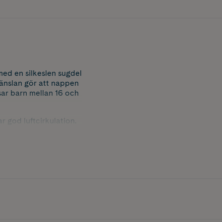
med en silkeslen sugdel
änslan gör att nappen
sar barn mellan 16 och
 god luftcirkulation.
nattliga
ilisera napparna i
h box**.
-cirkulära råvaror