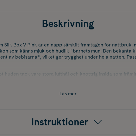
Beskrivning
Silk Box V Pink är en napp särskilt framtagen för nattbruk, 
ikon som känns mjuk och hudlik i barnets mun. Den bekanta k
nt av bebisarna*, vilket ger trygghet under hela natten. Pas
huden tack vare stora lufthål och knottrig insida som främjar
en gör det enkelt att hitta nappen i mörker, vilket förenklar 
nde förvarings- och steriliseringsbox gör det enkelt att ster
rt val tack vare bio-cirkulära material i både sköld, knopp oc
Läs mer
 1 förvarings- och steriliseringsbox
 2010–2022, testat på 1541 bebisar.
Instruktioner
riliseringsbox är tillverkade av polypropylen kopplad till bio
den, certifierad av ISCC PLUS.