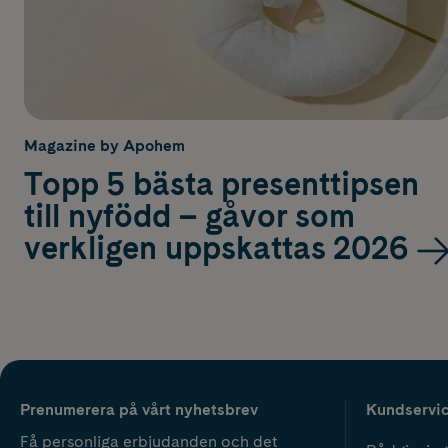
Magazine by Apohem
Topp 5 bästa presenttipsen
till nyfödd – gåvor som
verkligen uppskattas 2026
Prenumerera på vårt nyhetsbrev
Kundservi
Få personliga erbjudanden och det