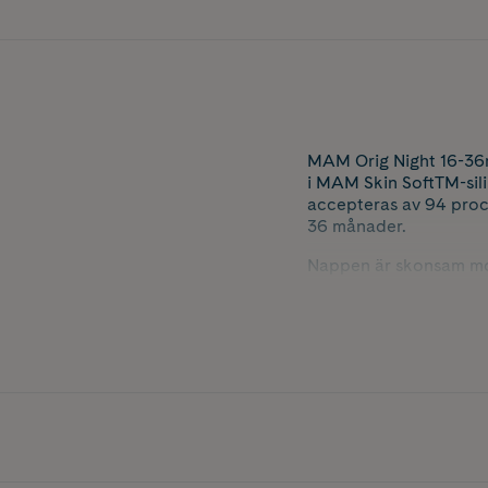
MAM Orig Night 16-36m 
i MAM Skin SoftTM-sil
accepteras av 94 proce
36 månader.
Nappen är skonsam mot 
Den självlysande knopp
uppvaknanden. Medfölja
mikron. Ett mer hållba
Innehåller 2 nappar och
*Marknadsundersökning
**Sköld, knopp och ste
enligt massbalansmeto