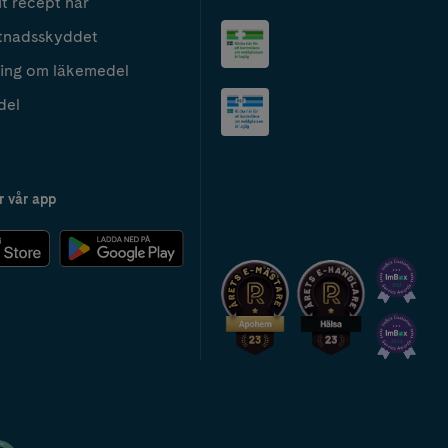
t recept här
tnadsskyddet
ing om läkemedel
del
r vår app
2024