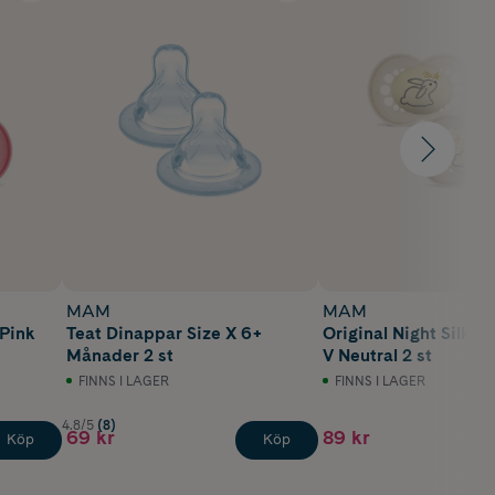
MAM
MAM
 Pink
Teat Dinappar Size X 6+
Original Night Silk 6
Månader 2 st
V Neutral 2 st
FINNS I LAGER
FINNS I LAGER
4.8/5
(8)
69 kr
89 kr
Köp
Köp