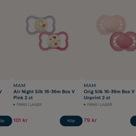
MAM
MAM
V
Air Night Silk 16-36m Box V
Orig Silk 16-36m Box V
Pink 2 st
Unprint 2 st
FINNS I LAGER
FINNS I LAGER
101 kr
79 kr
öp
Köp