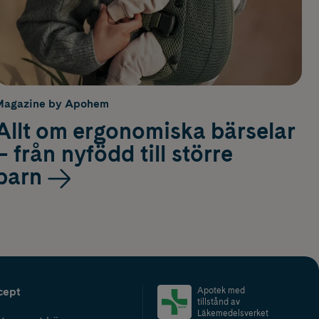
Magazine by Apohem
Allt om ergonomiska bärselar
– från nyfödd till större
barn
cept
Apotek med
tillstånd av
Läkemedelsverket