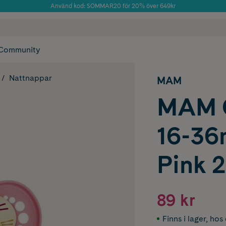
Använd kod: SOMMAR20 för 20% över 649kr
Årets Butik 2025 inom Skönhet
 frakt
✓ Rådgivning från farmaceuter & hudterapeuter
✓ Poäng på alla
Community
Nattnappar
MAM
MAM O
16-36
Pink 2
89 kr
Finns i lager
,
hos 