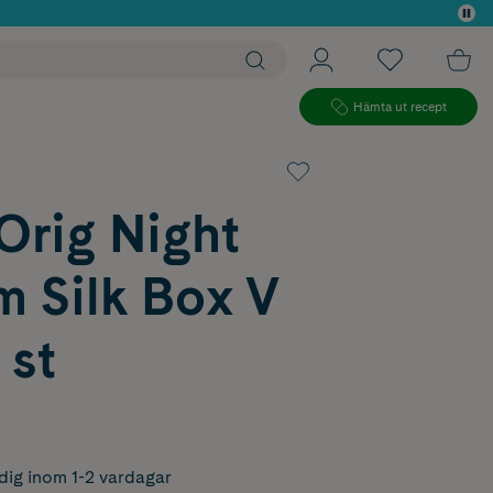
 köp*
Hämta ut recept
rig Night
m Silk Box V
 st
dig inom 1-2 vardagar