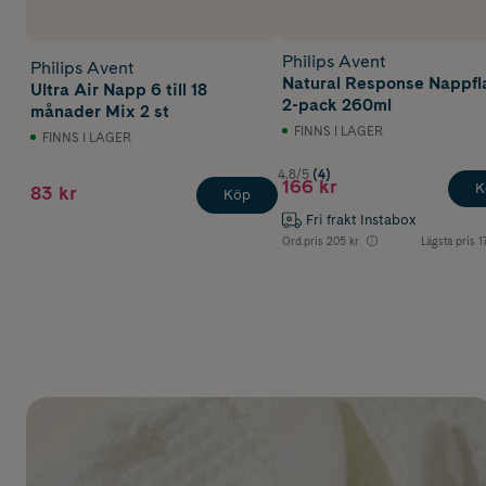
Philips Avent
Philips Avent
Natural Response Nappfl
Ultra Air Napp 6 till 18
2-pack 260ml
månader Mix 2 st
FINNS I LAGER
FINNS I LAGER
4.8/5
(4)
166 kr
K
83 kr
Köp
Fri frakt Instabox
Ord.pris
205 kr
Lägsta pris
1