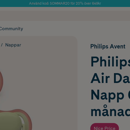
Använd kod: SOMMAR20 för 20% över 649kr
 frakt
✓ Rådgivning från farmaceuter & hudterapeuter
Årets Butik 2025 inom Skönhet
✓ Poäng på alla
Community
Nappar
Philips Avent
Philip
Air Da
Napp 6
månad
Nice Price