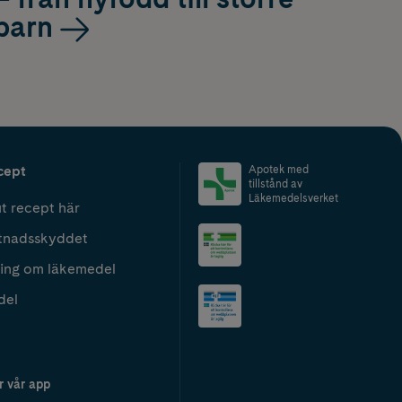
barn
cept
Apotek med
tillstånd av
Läkemedelsverket
t recept här
tnadsskyddet
ing om läkemedel
del
r vår app