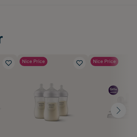
r
Nice Price
Nice Price