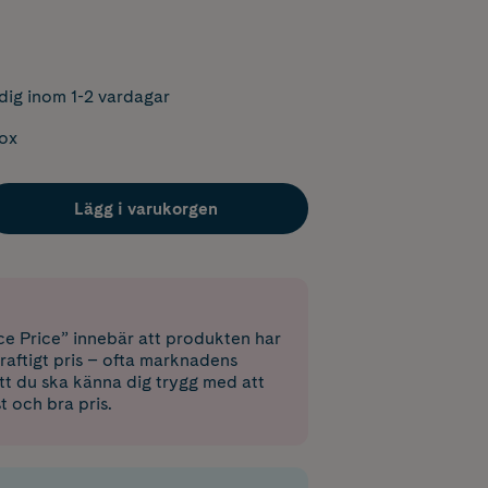
dig inom 1-2 vardagar
box
Lägg i varukorgen
e Price” innebär att produkten har
raftigt pris – ofta marknadens
 att du ska känna dig trygg med att
st och bra pris.