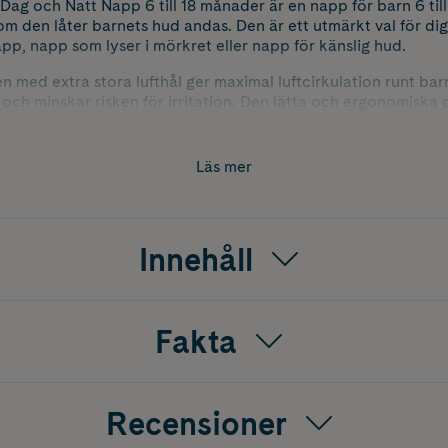
r Dag och Natt Napp 6 till 18 månader är en napp för barn 6 ti
som den låter barnets hud andas. Den är ett utmärkt val för d
pp, napp som lyser i mörkret eller napp för känslig hud.
 med extra stora lufthål ger maximal luftcirkulation runt barn
rr och minskar risken för irritation. Den lätta och ergonomisk
de dagtid och under natten.
n ger en naturlig känsla i barnets mun och accepteras lätt, vi
Läs mer
low in the dark funktionen gör nappen enkel att hitta i mörkre
ör den idealisk som nattnapp.
nskäl bör nappen kontrolleras regelbundet och bytas ut vid s
Innehåll
Fakta
Recensioner