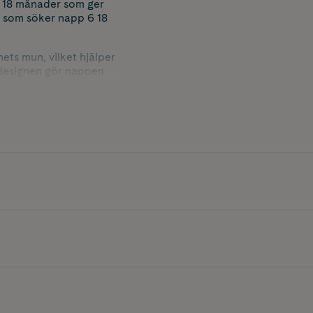
ll 18 månader som ger
ig som söker napp 6 18
ets mun, vilket hjälper
a designen gör nappen
lket skapar lugn och
t utan att störa
litage.