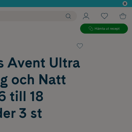
 köp*
Hämta ut recept
s Avent Ultra
g och Natt
 till 18
er 3 st