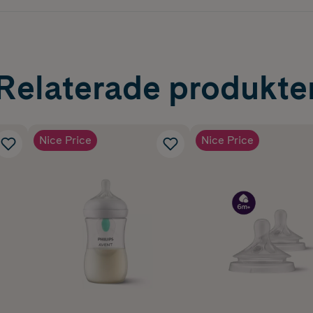
Relaterade produkte
Nice Price
Nice Price