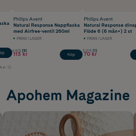
Philips Avent
Philips Avent
aska
Natural Response Nappflaska
Natural Response dina
med Airfree-ventil 260ml
Flöde 6 (6 mån+) 2 st
FINNS I LAGER
FINNS I LAGER
4.9/5
(9)
3.0/5
(1)
öp
113 kr
70 kr
Köp
74 kr
Apohem Magazine