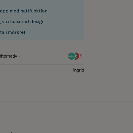
napp med nattfunktion
n, växtbaserad design
tta i mörkret