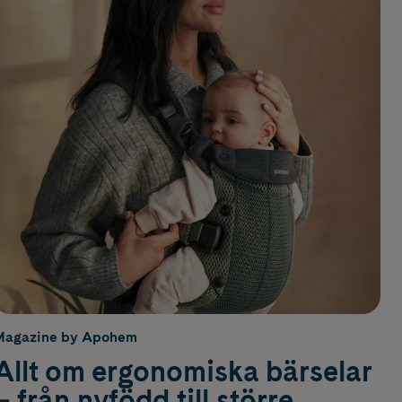
Magazine by Apohem
Allt om ergonomiska bärselar
– från nyfödd till större