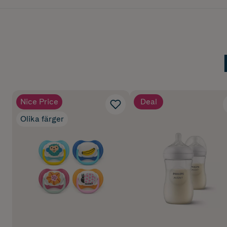
Nice Price
Deal
Olika färger