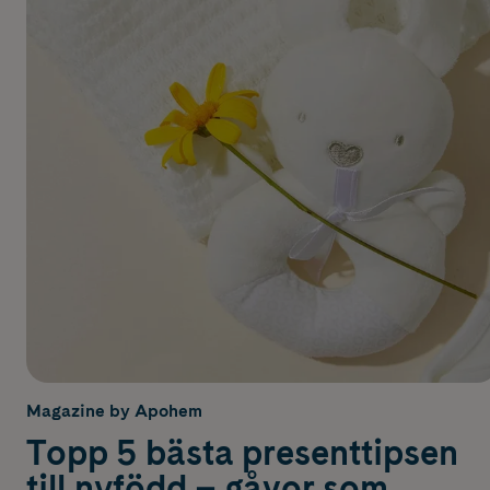
Magazine by Apohem
Topp 5 bästa presenttipsen
till nyfödd – gåvor som