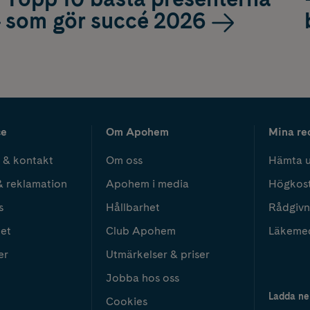
som gör succé 2026
ce
Om Apohem
Mina re
 & kontakt
Om oss
Hämta u
& reklamation
Apohem i media
Högkos
s
Hållbarhet
Rådgivn
het
Club Apohem
Läkeme
er
Utmärkelser & priser
Jobba hos oss
Ladda ne
Cookies