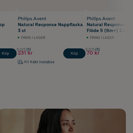
Philips Avent
Philips Avent
pp
Natural Response Nappflaska
Natural Response di
3 st
Flöde 5 (6m+) 2 st
FINNS I LAGER
FINNS I LAGER
5.0/5
(1)
5.0/5
(1)
231 kr
70 kr
Köp
Köp
Fri frakt Instabox