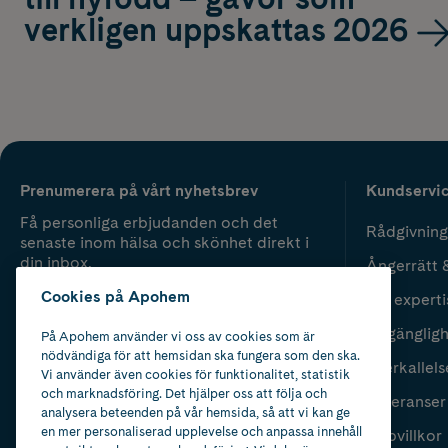
verkligen uppskattas 2026
Prenumerera på vårt nyhetsbrev
Kundservi
Få personliga erbjudanden och det
Rådgivning
senaste inom hälsa och skönhet direkt i
din inbox.
Ångerrätt 
Cookies på Apohem
Vår experti
Fyll i mailadress
Skicka
Tillgänglig
På Apohem använder vi oss av cookies som är
nödvändiga för att hemsidan ska fungera som den ska.
Återkallels
Vi använder även cookies för funktionalitet, statistik
och marknadsföring. Det hjälper oss att följa och
Leveranser
analysera beteenden på vår hemsida, så att vi kan ge
en mer personaliserad upplevelse och anpassa innehåll
Köpvillkor