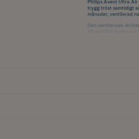
Philips Avent Ultra Ai
trygg tröst samtidigt 
månader, ventilerad na
Den ventilerade skölden
till att hålla huden to
bekväm att använda bå
Sugdelens mjuka siliko
trygghet i vardagen. G
barnets sömn, vilket g
Av säkerhets och hygie
Innehåller 3 st nappar