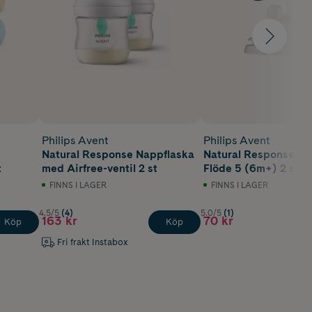
Philips Avent
Philips Avent
Natural Response Nappflaska
Natural Response di
t
med Airfree-ventil 2 st
Flöde 5 (6m+) 2 st
FINNS I LAGER
FINNS I LAGER
4.5/5
(4)
5.0/5
(1)
163 kr
70 kr
Köp
Köp
Fri frakt Instabox