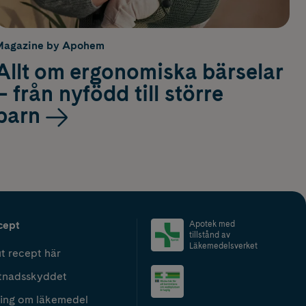
Magazine by Apohem
Allt om ergonomiska bärselar
– från nyfödd till större
barn
cept
Apotek med
tillstånd av
Läkemedelsverket
t recept här
tnadsskyddet
ing om läkemedel