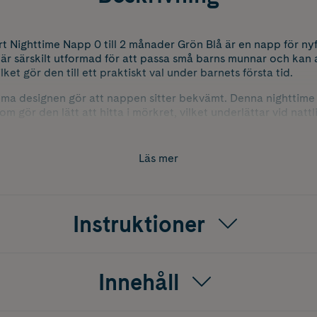
art Nighttime Napp 0 till 2 månader Grön Blå är en napp för 
 är särskilt utformad för att passa små barns munnar och kan
lket gör den till ett praktiskt val under barnets första tid.
ma designen gör att nappen sitter bekvämt. Denna nighttime
om gör den lätt att hitta i mörkret, vilket underlättar vid na
lampan. Skölden är designad för att vara behaglig mot barnet
e.
Läs mer
ionen grönt och blått.
Instruktioner
Innehåll