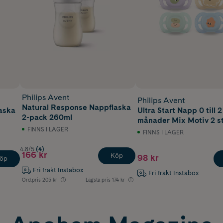
Philips Avent
Philips Avent
Natural Response Nappflaska
aska
Ultra Start Napp 0 till 2
2-pack 260ml
månader Mix Motiv 2 s
FINNS I LAGER
FINNS I LAGER
4.8/5
(4)
166 kr
Köp
98 kr
öp
Fri frakt Instabox
Fri frakt Instabox
Ord.pris
205 kr
Lägsta pris
174 kr