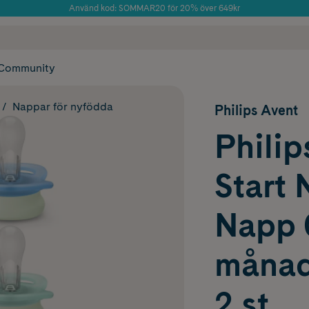
Använd kod: SOMMAR20 för 20% över 649kr
 frakt
✓ Rådgivning från farmaceuter & hudterapeuter
Årets Butik 2025 inom Skönhet
✓ Poäng på alla
Community
Nappar för nyfödda
Philips Avent
Philip
Start 
Napp 0
månad
2 st