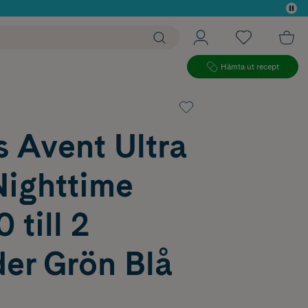
 köp*
Hämta ut recept
s Avent Ultra
Nighttime
 till 2
er Grön Blå