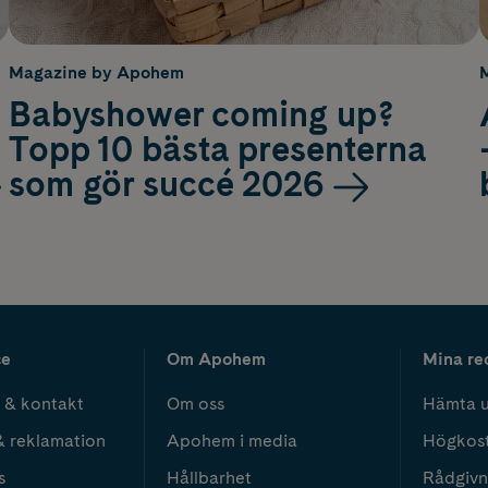
Magazine by Apohem
Babyshower coming up?
Topp 10 bästa presenterna
som gör succé 2026
ce
Om Apohem
Mina re
 & kontakt
Om oss
Hämta u
& reklamation
Apohem i media
Högkos
s
Hållbarhet
Rådgivn