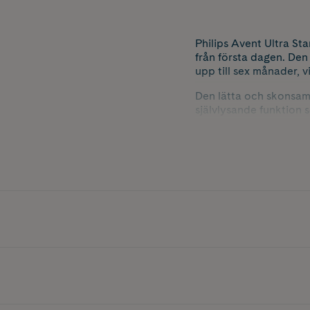
Philips Avent Ultra St
från första dagen. Den
upp till sex månader, vi
Den lätta och skonsam
självlysande funktion s
utan att behöva tända 
komfortabel upplevels
Kommer i färgkombinat
Innehåller 2 st