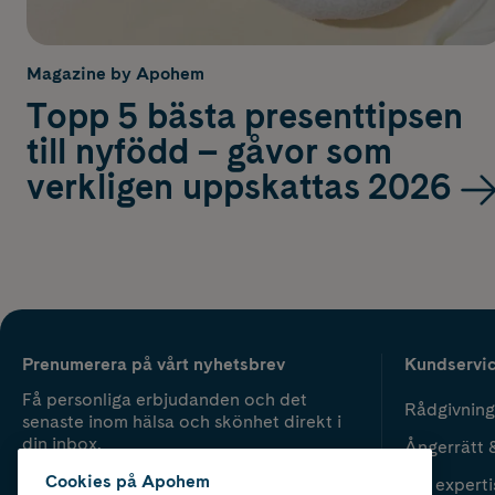
Magazine by Apohem
Topp 5 bästa presenttipsen
till nyfödd – gåvor som
verkligen uppskattas 2026
Prenumerera på vårt nyhetsbrev
Kundservi
Få personliga erbjudanden och det
Rådgivning
senaste inom hälsa och skönhet direkt i
din inbox.
Ångerrätt 
Cookies på Apohem
Vår experti