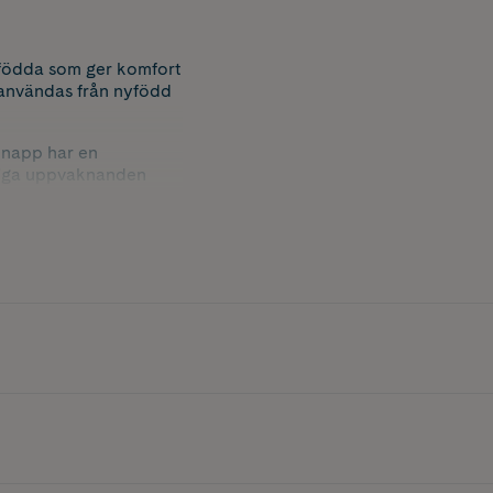
nyfödda som ger komfort
 användas från nyfödd
 napp har en
ttliga uppvaknanden
s hud och bidra till en