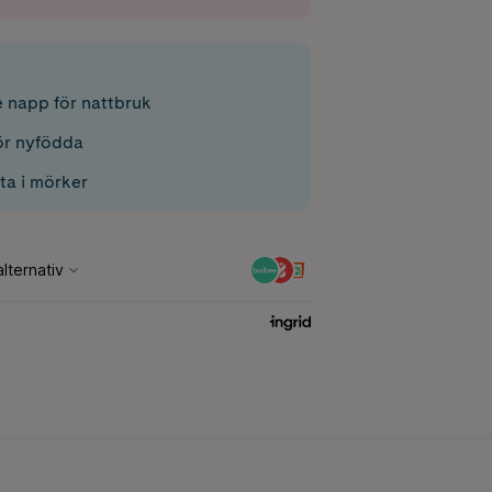
e napp för nattbruk
ör nyfödda
tta i mörker