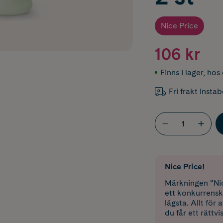
Nice Price
106 kr
Finns i lager
,
hos 
Fri frakt Insta
Nice Price!
Märkningen “Nic
ett konkurrensk
lägsta. Allt för
du får ett rättvi