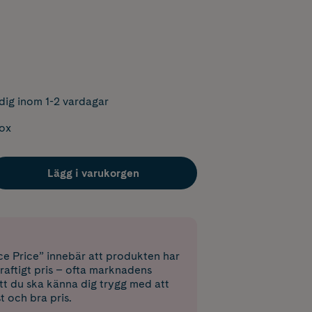
dig inom 1-2 vardagar
box
Lägg i varukorgen
e Price” innebär att produkten har
raftigt pris – ofta marknadens
 att du ska känna dig trygg med att
st och bra pris.