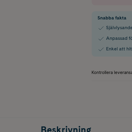
Snabba fakta
Självlysand
Anpassad f
Enkel att hi
Beskrivning