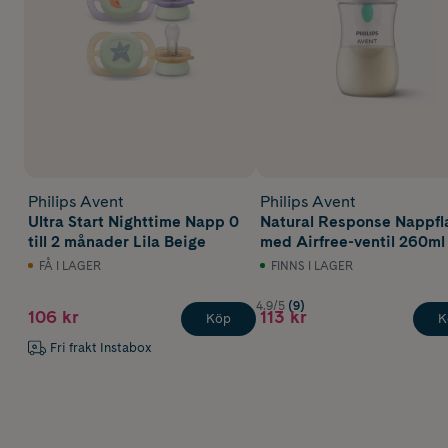
Philips Avent
Philips Avent
Ultra Start Nighttime Napp 0
Natural Response Nappfl
till 2 månader Lila Beige
med Airfree-ventil 260ml
FÅ I LAGER
FINNS I LAGER
4.9/5
(9)
106 kr
113 kr
Köp
K
Fri frakt Instabox