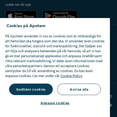
Ladda ner vår app
Cookies på Apohem
På Apohem använder vi oss av cookies som är nödvändiga för
Apotek med tillstånd
att hemsidan ska fungera som den ska. Vi använder även cookies
av Läkemedelsverket
för funktionalitet, statistik och marknadsföring. Det hjälper oss
att följa och analysera beteenden på vår hemsida, så att vi kan
ge en mer personaliserad upplevelse och anpassa innehåll samt
rikta relevant marknadsföring. Vi delar även informationen med
våra samarbetspartners. Genom att acceptera cookies
samtycker du till vår användning av cookies. Du kan även
2024
anpassa cookies. Läs mer under vår
Cookie Policy
Godkänn cookies
Avvisa alla
Anpassa cookies