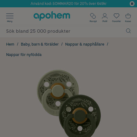
Använd kod: SOMMAR20 för 20% över 649kr
Årets Butik 2025 inom Skönhet
✓ Fri frakt
Meny
Recept
Profil
Favoriter
Kassa
✓ Rådgivning från farmaceuter & hudterapeuter
✓ Poäng på alla köp*
Hem
Baby, barn & förälder
Nappar & napphållare
Nappar för nyfödda