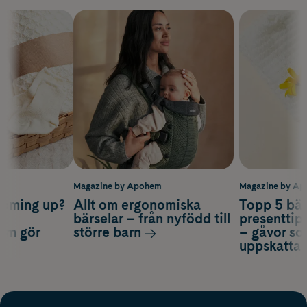
m
Magazine by Apohem
Magazine by A
coming up?
Allt om ergonomiska
Topp 5 bäs
a
bärselar – från nyfödd till
presenttips
som gör
större barn
– gåvor so
uppskatta