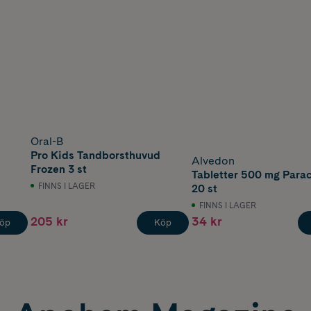
Oral-B
Pro Kids Tandborsthuvud
Alvedon
Frozen 3 st
Tabletter 500 mg Para
FINNS I LAGER
20 st
FINNS I LAGER
205 kr
34 kr
öp
Köp