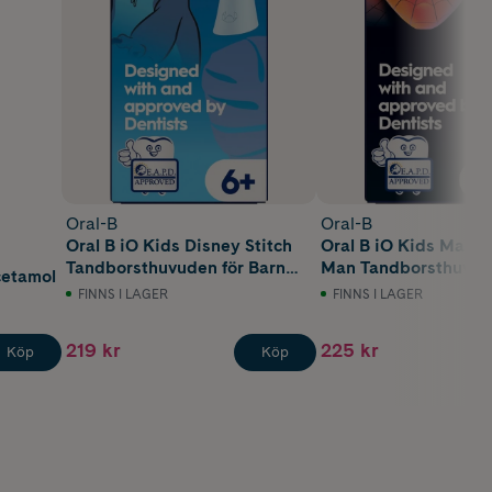
Oral-B
Oral-B
Oral B iO Kids Disney Stitch
Oral B iO Kids Marve
Tandborsthuvuden för Barn
Man Tandborsthuvud
cetamol
över 6 år 2 st
Barn över 6 år 2 st
FINNS I LAGER
FINNS I LAGER
219 kr
225 kr
Köp
Köp