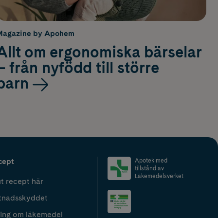
Magazine by Apohem
Allt om ergonomiska bärselar
– från nyfödd till större
barn
cept
Apotek med
tillstånd av
Läkemedelsverket
t recept här
tnadsskyddet
ing om läkemedel