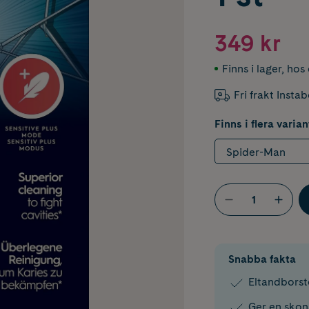
349 kr
Finns i lager
,
hos 
Fri frakt Insta
Finns i flera varian
Spider-Man
Snabba fakta
Eltandborste
Ger en skon