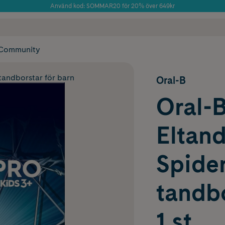
Använd kod: SOMMAR20 för 20% över 649kr
Årets Butik 2025 inom Skönhet
 frakt
✓ Rådgivning från farmaceuter & hudterapeuter
✓ Poäng på alla
Community
tandborstar för barn
Oral-B
Oral-B
Eltand
Spide
tandb
1 st