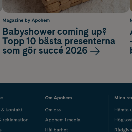
Magazine by Apohem
Babyshower coming up?
Topp 10 bästa presenterna
som gör succé 2026
ce
Om Apohem
Mina re
 & kontakt
Om oss
Hämta u
& reklamation
Apohem i media
Högkos
s
Hållbarhet
Rådgivn