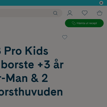
 köp*
Hämta ut recept
 Pro Kids
borste +3 år
r-Man & 2
orsthuvuden