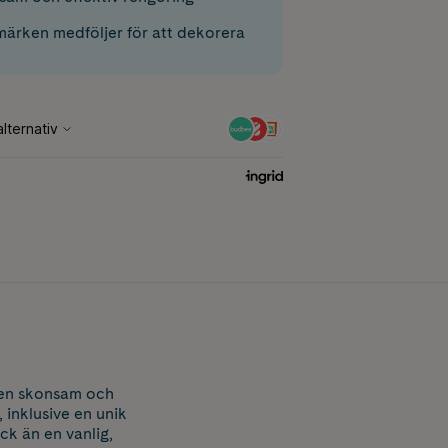
rmärken medföljer för att dekorera
r en skonsam och
 inklusive en unik
ck än en vanlig,