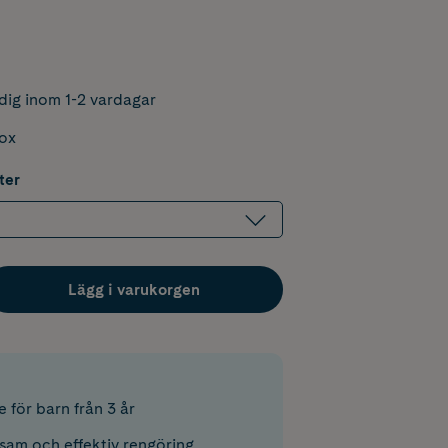
dig inom 1-2 vardagar
box
ter
Lägg i varukorgen
 för barn från 3 år
sam och effektiv rengöring