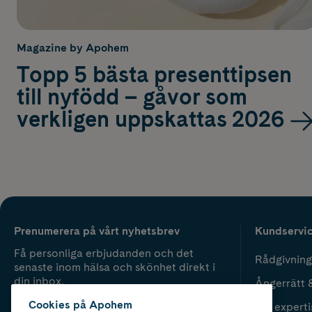
Magazine by Apohem
Topp 5 bästa presenttipsen
till nyfödd – gåvor som
verkligen uppskattas 2026
Prenumerera på vårt nyhetsbrev
Kundservi
Få personliga erbjudanden och det
Rådgivning
senaste inom hälsa och skönhet direkt i
din inbox.
Ångerrätt 
Cookies på Apohem
Vår experti