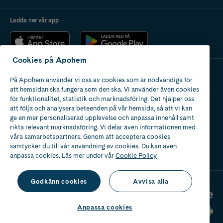
Ladda ner vår app
Cookies på Apohem
På Apohem använder vi oss av cookies som är nödvändiga för
Apotek med tillstånd
att hemsidan ska fungera som den ska. Vi använder även cookies
av Läkemedelsverket
för funktionalitet, statistik och marknadsföring. Det hjälper oss
att följa och analysera beteenden på vår hemsida, så att vi kan
ge en mer personaliserad upplevelse och anpassa innehåll samt
rikta relevant marknadsföring. Vi delar även informationen med
våra samarbetspartners. Genom att acceptera cookies
samtycker du till vår användning av cookies. Du kan även
2024
anpassa cookies. Läs mer under vår
Cookie Policy
Godkänn cookies
Avvisa alla
Anpassa cookies