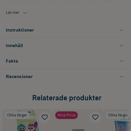
tandemaljen. Rengör varsamt barnets tänder två gånger dagligen
med Bamse tandkräm.
Läs mer
Tandkrämen har en mild mintsmak som är speciellt anpassad till barn.
Fluorhalt: 1000ppm F
Instruktioner
Innehåll
Fakta
Recensioner
Relaterade produkter
Olika färger
Nice Price
Olika färger