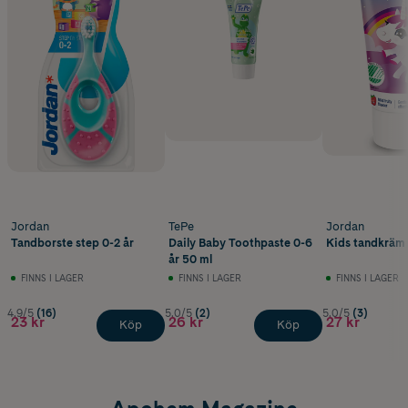
Jordan
TePe
Jordan
Tandborste step 0-2 år
Daily Baby Toothpaste 0-6
Kids tandkräm 
år 50 ml
FINNS I LAGER
FINNS I LAGER
FINNS I LAGER
4.9/5
(16)
5.0/5
(2)
5.0/5
(3)
23 kr
26 kr
27 kr
Köp
Köp