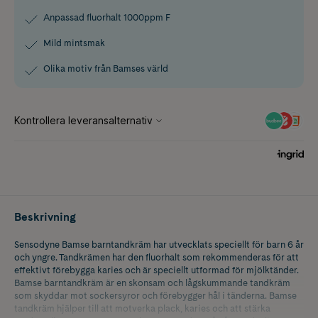
Anpassad fluorhalt 1000ppm F
Mild mintsmak
Olika motiv från Bamses värld
Beskrivning
Sensodyne Bamse barntandkräm har utvecklats speciellt för barn 6 år
och yngre. Tandkrämen har den fluorhalt som rekommenderas för att
effektivt förebygga karies och är speciellt utformad för mjölktänder.
Bamse barntandkräm är en skonsam och lågskummande tandkräm
som skyddar mot sockersyror och förebygger hål i tänderna. Bamse
tandkräm hjälper till att motverka plack, karies och att stärka