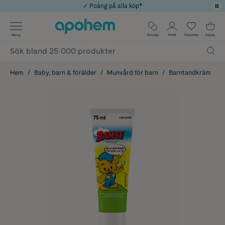
✓ Poäng på alla köp*
✓ Rådgivning från farmaceuter & hudterapeuter
Använd kod: SOMMAR20 för 20% över 649kr
Årets Butik 2025 inom Skönhet
✓ Fri frakt
Meny
Recept
Profil
Favoriter
Kassa
Hem
Baby, barn & förälder
Munvård för barn
Barntandkräm