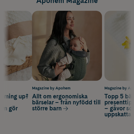
Apohem Magazine
m
Magazine by Apohem
Magazine by A
coming up?
Allt om ergonomiska
Topp 5 bäs
a
bärselar – från nyfödd till
presenttips
som gör
större barn
– gåvor so
uppskatta