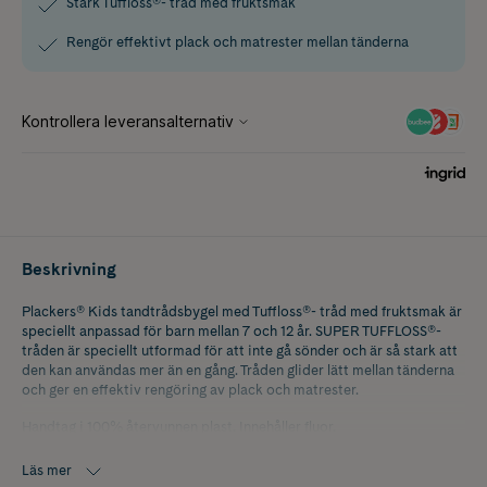
Stark Tuffloss®- tråd med fruktsmak
Rengör effektivt plack och matrester mellan tänderna
Beskrivning
Plackers® Kids tandtrådsbygel med Tuffloss®- tråd med fruktsmak är
speciellt anpassad för barn mellan 7 och 12 år. SUPER TUFFLOSS®-
tråden är speciellt utformad för att inte gå sönder och är så stark att
den kan användas mer än en gång. Tråden glider lätt mellan tänderna
och ger en effektiv rengöring av plack och matrester.
Handtag i 100% återvunnen plast. Innehåller fluor.
Ej lämplig för barn under 6 år. Handledning av vuxen rekommenderas
Läs mer
för barn under 10 år.