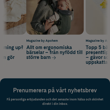
m
Magazine by Apohem
Magazine by A
coming up?
Allt om ergonomiska
Topp 5 bäs
a
bärselar – från nyfödd till
presenttips
som gör
större barn
– gåvor so
uppskatta
Prenumerera på vårt nyhetsbrev
Få personliga erbjudanden och det senaste inom hälsa och skönhet
direkt i din inbox.