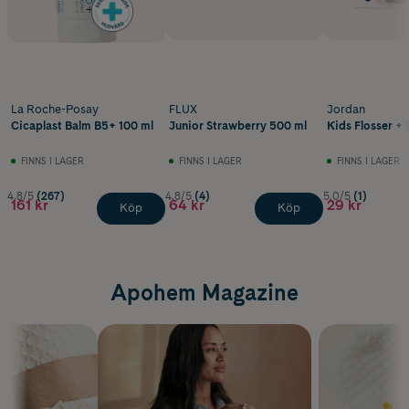
La Roche-Posay
FLUX
Jordan
Cicaplast Balm B5+ 100 ml
Junior Strawberry 500 ml
Kids Flosser + 
FINNS I LAGER
FINNS I LAGER
FINNS I LAGER
4.8/5
(267)
4.8/5
(4)
5.0/5
(1)
161 kr
64 kr
29 kr
Köp
Köp
Apohem Magazine