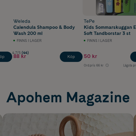
Weleda
TePe
Calendula Shampoo & Body
Kids Sommarskuggan E
Wash 200 ml
Soft Tandborstar 3 st
FINNS I LAGER
FINNS I LAGER
4.7/5
(44)
88 kr
50 kr
öp
Köp
Ord.pris
66 kr
Lägsta pr
Apohem Magazine