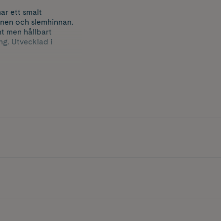
ar ett smalt
nnen och slemhinnan.
t men hållbart
g. Utvecklad i