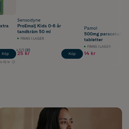
Sensodyne
xtra
ProEmalj Kids 0-6 år
Pamol
tandkräm 50 ml
500mg paracetamol 
FINNS I LAGER
tabletter
FINNS I LAGER
4.5/5
(2)
25 kr
14 kr
Köp
Köp
is
52 kr