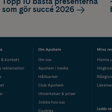
Topp 10 bästa presenterna
som gör succé 2026
ce
Om Apohem
Mina re
 & kontakt
Om oss
Hämta u
& reklamation
Apohem i media
Högkos
s
Hållbarhet
Rådgivn
het
Club Apohem
Läkeme
er
Utmärkelser & priser
Jobba hos oss
Ladda ne
Cookies