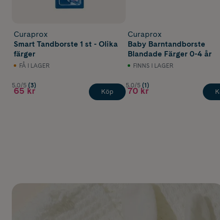
Curaprox
Curaprox
Smart Tandborste 1 st - Olika
Baby Barntandborste
färger
Blandade Färger 0-4 år
FÅ I LAGER
FINNS I LAGER
5.0/5
(3)
5.0/5
(1)
65 kr
70 kr
Köp
K