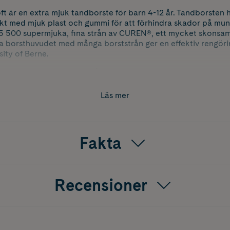
ft är en extra mjuk tandborste för barn 4-12 år. Tandborsten h
kt med mjuk plast och gummi för att förhindra skador på mu
5 500 supermjuka, fina strån av CUREN®, ett mycket skonsam
a borsthuvudet med många borststrån ger en effektiv rengörin
ity of Berne.
ka färger - vilken färg du får blir en överraskning!
Läs mer
Fakta
Recensioner