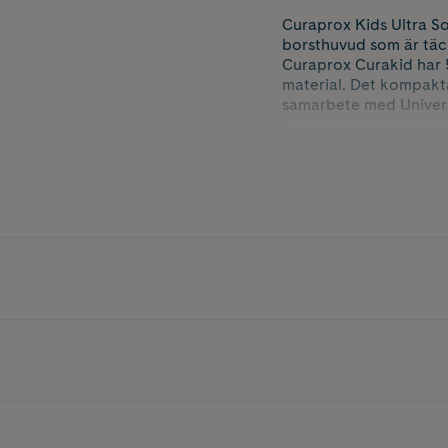
Curaprox Kids Ultra So
borsthuvud som är täc
Curaprox Curakid har 
material. Det kompakt
samarbete med Univers
Tandborsten finns i oli