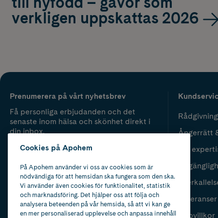
till nyfödd – gåvor som
verkligen uppskattas 2026
Prenumerera på vårt nyhetsbrev
Kundservi
Få personliga erbjudanden och det
Rådgivning
senaste inom hälsa och skönhet direkt i
din inbox.
Ångerrätt 
Cookies på Apohem
Vår experti
Fyll i mailadress
Skicka
Tillgänglig
På Apohem använder vi oss av cookies som är
nödvändiga för att hemsidan ska fungera som den ska.
Återkallels
Vi använder även cookies för funktionalitet, statistik
och marknadsföring. Det hjälper oss att följa och
Leveranser
analysera beteenden på vår hemsida, så att vi kan ge
en mer personaliserad upplevelse och anpassa innehåll
Köpvillkor