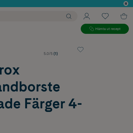
 köp*
Hämta ut recept
5.0/5
(1)
rox
andborste
ade Färger 4-