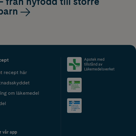
– från nyfödd till större
barn
cept
Apotek med
tillstånd av
Läkemedelsverket
t recept här
tnadsskyddet
ing om läkemedel
del
r vår app