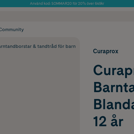
Använd kod: SOMMAR20 för 20% över 649kr
Årets Butik 2025 inom Skönhet
 frakt
✓ Rådgivning från farmaceuter & hudterapeuter
✓ Poäng på alla
Community
rntandborstar & tandtråd för barn
Curaprox
Curap
Barnt
Bland
12 år