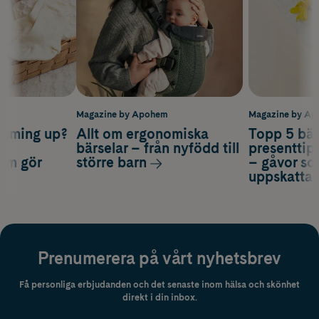
m
Magazine by Apohem
Magazine by A
coming up?
Allt om ergonomiska
Topp 5 bäs
a
bärselar – från nyfödd till
presenttips
som gör
större barn
– gåvor so
uppskatta
Prenumerera på vårt nyhetsbrev
Få personliga erbjudanden och det senaste inom hälsa och skönhet
direkt i din inbox.