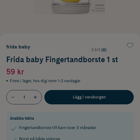
frida baby
3.5/5
(8)
Frida baby Fingertandborste 1 st
59 kr
Finns i lager
,
hos dig inom 1-2 vardagar
Lägg i varukorgen
Snabba fakta
Fingertandborste till barn över 3 månader
Borst på båda sidorna