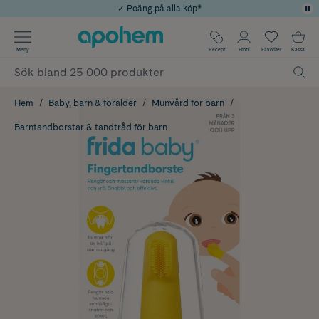
✓ Poäng på alla köp*
✓ Rådgivning från farmaceuter & hudterapeuter
Använd kod: SOMMAR20 för 20% över 649kr
Årets Butik 2025 inom Skönhet
✓ Fri frakt
Meny
Recept
Profil
Favoriter
Kassa
Hem
Baby, barn & förälder
Munvård för barn
Barntandborstar & tandtråd för barn