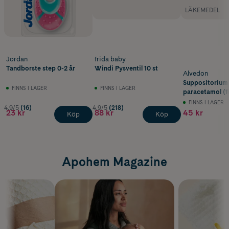
LÄKEMEDEL
Jordan
frida baby
Tandborste step 0-2 år
Windi Pysventil 10 st
Alvedon
Suppositorium
FINNS I LAGER
FINNS I LAGER
paracetamol (f
kg) 10 st
FINNS I LAGER
4.9/5
(16)
4.9/5
(218)
23 kr
88 kr
45 kr
Köp
Köp
Apohem Magazine