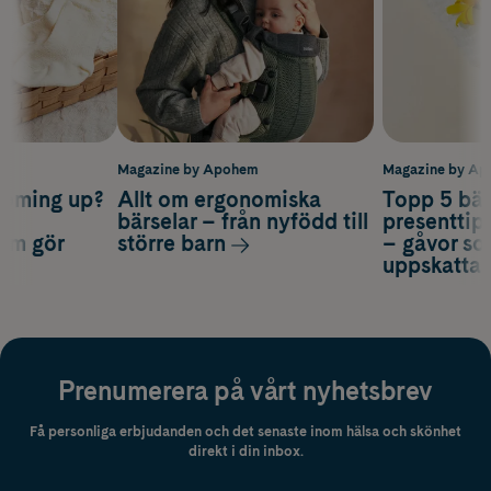
m
Magazine by Apohem
Magazine by A
coming up?
Allt om ergonomiska
Topp 5 bäs
a
bärselar – från nyfödd till
presenttips
som gör
större barn
– gåvor so
uppskatta
Prenumerera på vårt nyhetsbrev
Få personliga erbjudanden och det senaste inom hälsa och skönhet
direkt i din inbox.