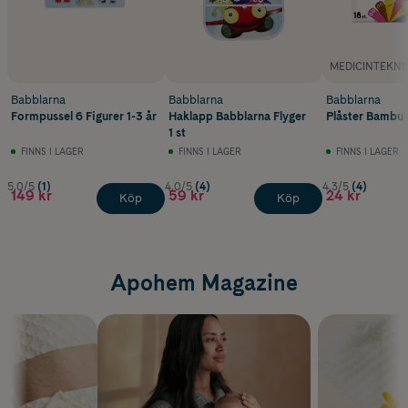
MEDICINTEKNI
Babblarna
Babblarna
Babblarna
Formpussel 6 Figurer 1-3 år
Haklapp Babblarna Flyger
Plåster Bambu 
1 st
FINNS I LAGER
FINNS I LAGER
FINNS I LAGER
5.0/5
(1)
4.0/5
(4)
4.3/5
(4)
149 kr
59 kr
24 kr
Köp
Köp
Apohem Magazine