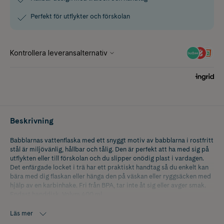
Perfekt för utflykter och förskolan
Beskrivning
Babblarnas vattenflaska med ett snyggt motiv av babblarna i rostfritt
stål är miljövänlig, hållbar och tålig. Den är perfekt att ha med sig på
utflykten eller till förskolan och du slipper onödig plast i vardagen.
Det enfärgade locket i trä har ett praktiskt handtag så du enkelt kan
bära med dig flaskan eller hänga den på väskan eller ryggsäcken med
hjälp av en karbinhake. Fri från BPA, tar inte åt sig eller avger smak.
Endast handdisk. Volym 400 ml.
Läs mer