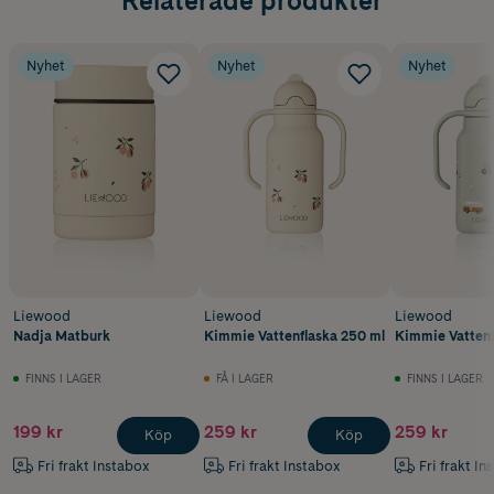
Relaterade produkter
Nyhet
Nyhet
Nyhet
Liewood
Liewood
Liewood
Nadja Matburk
Kimmie Vattenflaska 250 ml
Kimmie Vattenf
FINNS I LAGER
FÅ I LAGER
FINNS I LAGER
199 kr
259 kr
259 kr
Köp
Köp
Fri frakt Instabox
Fri frakt Instabox
Fri frakt In