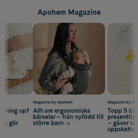
Apohem Magazine
m
Magazine by Apohem
Magazine by A
coming up?
Allt om ergonomiska
Topp 5 bäs
a
bärselar – från nyfödd till
presenttips
som gör
större barn
– gåvor so
uppskatta