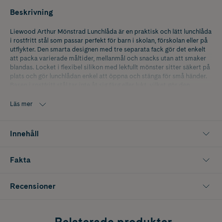
Beskrivning
Liewood Arthur Mönstrad Lunchlåda är en praktisk och lätt lunchlåda
i rostfritt stål som passar perfekt för barn i skolan, förskolan eller på
utflykter. Den smarta designen med tre separata fack gör det enkelt
att packa varierade måltider, mellanmål och snacks utan att smaker
blandas. Locket i flexibel silikon med lekfullt mönster sitter säkert på
plats och gör lunchlådan enkel att öppna och stänga för små händer.
Basen i rostfritt stål tar inte åt sig färg eller lukt, vilket gör den
idealisk för daglig användning. Lunchlådan är tålig, enkel att rengöra
och kan diskas i maskin. Observera att den inte är läckagesäker om
Läs mer
den förvaras lutande. Rymmer cirka 900 ml och passar perfekt i
väskan när du är på språng.
Innehåll
Innehåller 1 st. Rymmer 900 ml
Fakta
Recensioner