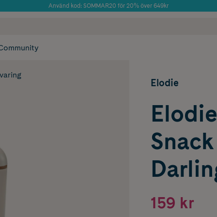
Använd kod: SOMMAR20 för 20% över 649kr
Årets Butik 2025 inom Skönhet
 frakt
✓ Rådgivning från farmaceuter & hudterapeuter
✓ Poäng på alla
Community
rvaring
Elodie
Elodi
Snack
Darlin
159 kr