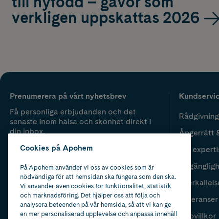
till nyfödd – gåvor som
verkligen uppskattas 2026
Prenumerera på vårt nyhetsbrev
Kundservi
Få personliga erbjudanden och det
Rådgivning
senaste inom hälsa och skönhet direkt i
din inbox.
Ångerrätt 
Cookies på Apohem
Vår experti
Fyll i mailadress
Skicka
Tillgänglig
På Apohem använder vi oss av cookies som är
nödvändiga för att hemsidan ska fungera som den ska.
Återkallels
Vi använder även cookies för funktionalitet, statistik
och marknadsföring. Det hjälper oss att följa och
Leveranser
analysera beteenden på vår hemsida, så att vi kan ge
en mer personaliserad upplevelse och anpassa innehåll
Köpvillkor