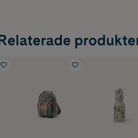
sk och kan även förvaras i frysen vid behov.
Relaterade produkte