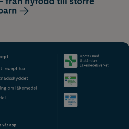
– från nyfödd till större
barn
cept
Apotek med
tillstånd av
Läkemedelsverket
t recept här
tnadsskyddet
ing om läkemedel
del
r vår app