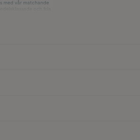
ans med vår matchande
medelsklassade och fria
rat.
hjälper till att hålla
e försvinner utan alltid
ller MIDI, gärna