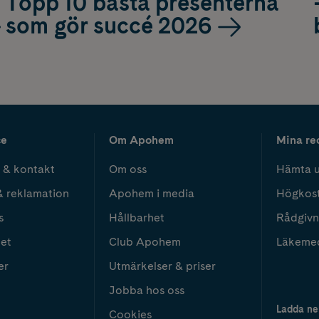
Topp 10 bästa presenterna
som gör succé 2026
ce
Om Apohem
Mina re
 & kontakt
Om oss
Hämta u
& reklamation
Apohem i media
Högkos
s
Hållbarhet
Rådgivn
het
Club Apohem
Läkeme
er
Utmärkelser & priser
Jobba hos oss
Ladda ne
Cookies