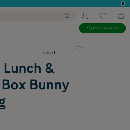
 köp*
Hämta ut recept
5.0/5
(1)
e Lunch &
 Box Bunny
g