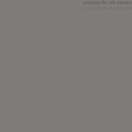
anpassa för att passa 
vattenflaska i rostfrit
från skadliga ämnen so
Flera fack
Boxen består av tre oli
Lufttätt lock
Runt locket sitter en p
maten fräsch längre.
Medföljande gaffel
En söt liten gaffel med
finns tillhands när den
Perfekt storlek
Dimensionerna är anpas
tillsammans med en mat
Enkel att hålla ren