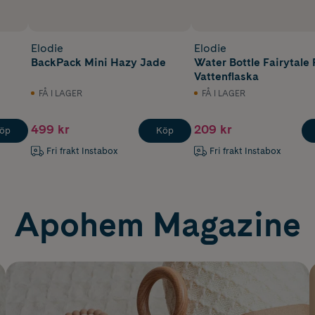
Elodie
Elodie
BackPack Mini Hazy Jade
Water Bottle Fairytale 
Vattenflaska
FÅ I LAGER
FÅ I LAGER
499 kr
209 kr
öp
Köp
Fri frakt Instabox
Fri frakt Instabox
Apohem Magazine