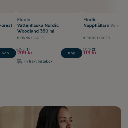
Elodie
Elodie
Forest
Vattenflaska Nordic
Napphållare Vanilla W
Woodland 350 ml
FINNS I LAGER
FINNS I LAGER
4.0/5
(1)
3.0/5
(2)
209 kr
119 kr
Köp
Köp
Fri frakt Instabox