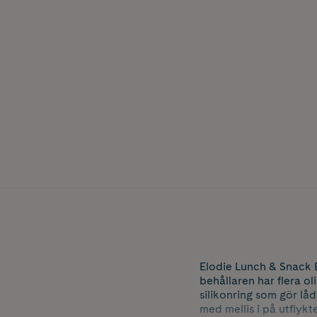
Elodie Lunch & Snack B
behållaren har flera ol
silikonring som gör låd
med mellis i på utflykt