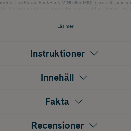
perfekt i en Elodie BackPack MINI eller MIDI, gärna tillsamm
t stål. Materialen som används i denna produkt är givetvis livs
m BPA eller ftalater.
Läs mer
ka behållare som ger dig möjlighet att hålla innehållet separe
Instruktioner
ackring av livsmedelsgodkänd silikon som gör boxen lufttät och 
Innehåll
följer och den fäster du fast på insidan av locket så att den int
 behövs.
Fakta
sade för att den ska passa perfekt i Elodies BackPack MINI e
chande vattenflaska i rostfritt stål.
Recensioner