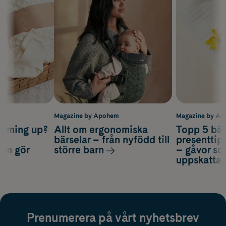
m
Magazine by Apohem
Magazine by A
coming up?
Allt om ergonomiska
Topp 5 bäs
a
bärselar – från nyfödd till
presenttips
som gör
större barn
– gåvor so
uppskatta
Prenumerera på vårt nyhetsbrev