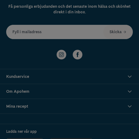
Få personliga erbjudanden och det senaste inom hälsa och skönhet
direkt i din inbox.
Fyll i mailadress
Skicka
Kundservice
Om Apohem
Mina recept
Ladda ner vår app