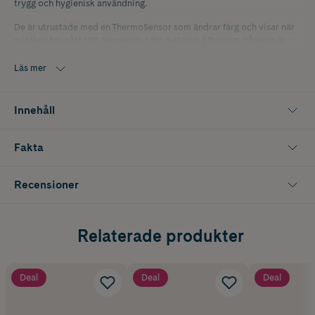
trygg och hygienisk användning.
De är utrustade med en ThermoSensor som ändrar färg och visar när
mjölken har nått rätt temperatur för matning. Eftersom påsarna är
återanvändningsbara blir de både miljövänliga och ekonomiska.
Läs mer
Förpackningen innehåller 10 mjölkpåsar som är lätta att använda och
perfekta för föräldrar som vill kombinera smidighet med hållbarhet.
Innehåll
Fakta
Recensioner
Relaterade produkter
Deal
Deal
Deal