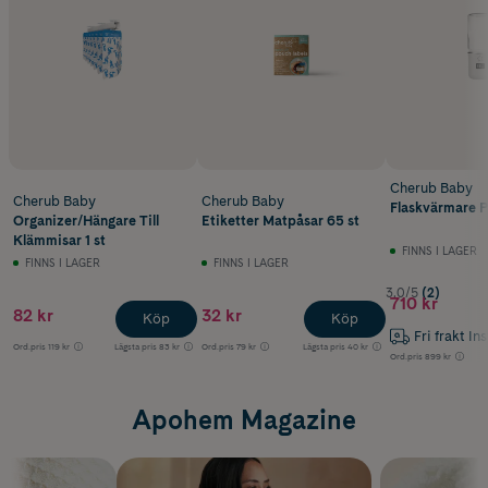
Cherub Baby
Cherub Baby
Cherub Baby
Flaskvärmare P
Organizer/Hängare Till
Etiketter Matpåsar 65 st
Klämmisar 1 st
FINNS I LAGER
FINNS I LAGER
FINNS I LAGER
3.0/5
(2)
710 kr
82 kr
32 kr
Köp
Köp
Fri frakt In
Ord.pris
119 kr
Lägsta pris
83 kr
Ord.pris
79 kr
Lägsta pris
40 kr
Ord.pris
899 kr
Apohem Magazine