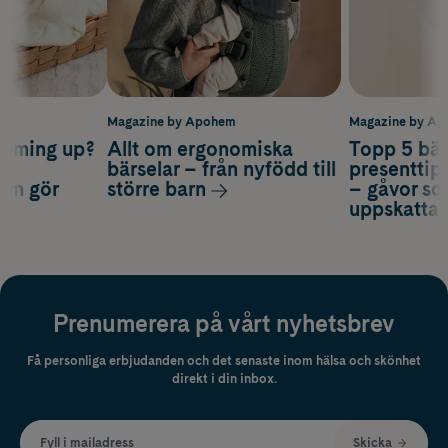
m
Magazine by Apohem
Magazine by A
coming up?
Allt om ergonomiska
Topp 5 bäs
a
bärselar – från nyfödd till
presenttips
som gör
större barn
– gåvor so
uppskatta
Prenumerera på vårt nyhetsbrev
Få personliga erbjudanden och det senaste inom hälsa och skönhet
direkt i din inbox.
Fyll i mailadress
Skicka