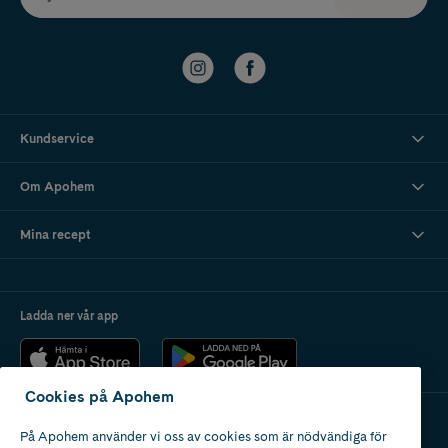
Kundservice
Om Apohem
Mina recept
Ladda ner vår app
Cookies på Apohem
På Apohem använder vi oss av cookies som är nödvändiga för
Apotek med tillstånd