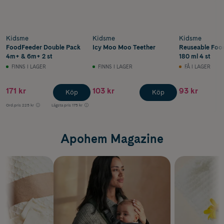
Kidsme
Kidsme
Kidsme
FoodFeeder Double Pack
Icy Moo Moo Teether
Reuseable Foo
4m+ & 6m+ 2 st
180 ml 4 st
FINNS I LAGER
FINNS I LAGER
FÅ I LAGER
171 kr
103 kr
93 kr
Köp
Köp
Ord.pris
225 kr
Lägsta pris
175 kr
Apohem Magazine