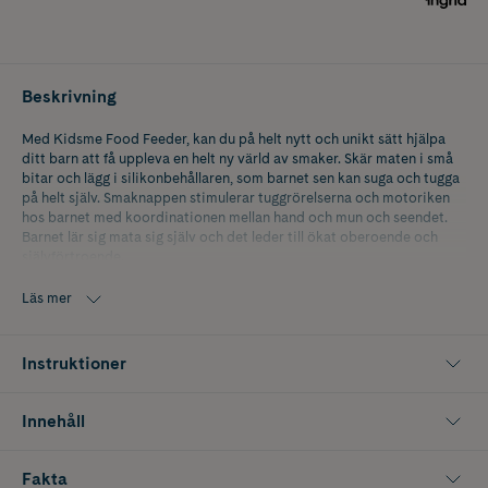
Beskrivning
Med Kidsme Food Feeder, kan du på helt nytt och unikt sätt hjälpa
ditt barn att få uppleva en helt ny värld av smaker. Skär maten i små
bitar och lägg i silikonbehållaren, som barnet sen kan suga och tugga
på helt själv. Smaknappen stimulerar tuggrörelserna och motoriken
hos barnet med koordinationen mellan hand och mun och seendet.
Barnet lär sig mata sig själv och det leder till ökat oberoende och
självförtroende.
​Att prova på nya smaker är viktigt för barnets utveckling. Redan när
Läs mer
barnet är 4-5 månader börjar saliven innehålla enzymer, som gör att
de kan bryta ner kolhydrater. Då är barnet beredd på att prova fast
föda.
Instruktioner
Det är roligt och spännande att följa barnets första kontakter med
surt och sött. Banan, päron och kanske bitar av vuxenmaten. Var
Innehåll
däremot försiktig med söt mat. För eller senare kommer barnet i
kontakt med sockrad mat.
Fakta
Kidsme Food Feeder är lätt att hålla i och kan maskindiskas.