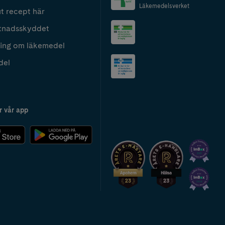
Läkemedelsverket
t recept här
tnadsskyddet
ing om läkemedel
del
r vår app
2024