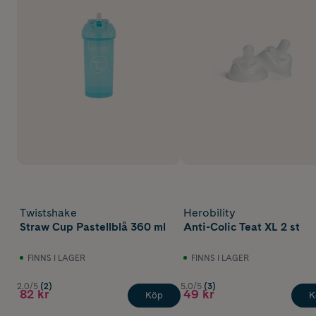
Twistshake
Herobility
Straw Cup Pastellblå 360 ml
Anti-Colic Teat XL 2 st
FINNS I LAGER
FINNS I LAGER
2.0/5
(2)
5.0/5
(3)
82 kr
49 kr
Köp
K