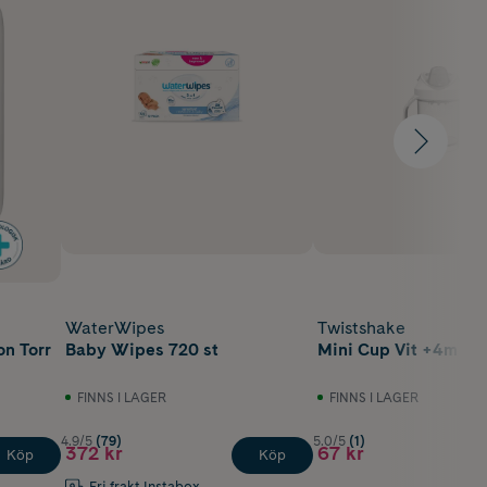
WaterWipes
Twistshake
on Torr
Baby Wipes 720 st
Mini Cup Vit +4m 23
FINNS I LAGER
FINNS I LAGER
4.9/5
(79)
5.0/5
(1)
372 kr
67 kr
Köp
Köp
Fri frakt Instabox