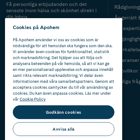
Få personliga erbjudanden och det
Rådgivning
senaste inom hälsa och skönhet direkt i
din inbox.
Ångerrätt 
Cookies på Apohem
Vår experti
Fyll i mailadress
Skicka
Tillgänglig
På Apohem använder vi oss av cookies som är
nödvändiga för att hemsidan ska fungera som den ska.
Återkallels
Vi använder även cookies för funktionalitet, statistik
och marknadsföring. Det hjälper oss att följa och
Leveranser
analysera beteenden på vår hemsida, så att vi kan ge
en mer personaliserad upplevelse och anpassa innehåll
Köpvillkor
samt rikta relevant marknadsföring. Vi delar även
Vanliga frå
informationen med våra samarbetspartners. Genom att
acceptera cookies samtycker du till vår användning av
cookies. Du kan även anpassa cookies. Läs mer under
vår
Cookie Policy
Godkänn cookies
Avvisa alla