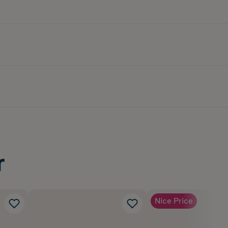
r
Nice Price