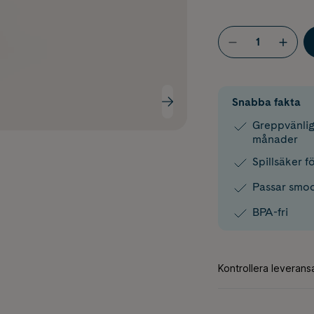
Snabba fakta
Greppvänlig
månader
Spillsäker f
Passar smoo
BPA-fri