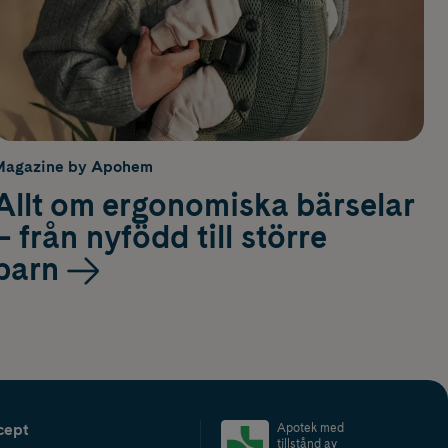
Magazine by Apohem
Allt om ergonomiska bärselar
– från nyfödd till större
barn
cept
Apotek med
tillstånd av