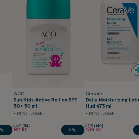
ACO
CeraVe
Sun Kids Active Roll-on SPF
Daily Moisturizing Loti
50+ 50 ml
Hud 473 ml
FINNS I LAGER
FINNS I LAGER
4.4/5
(34)
4.7/5
(140)
92 kr
139 kr
öp
Köp