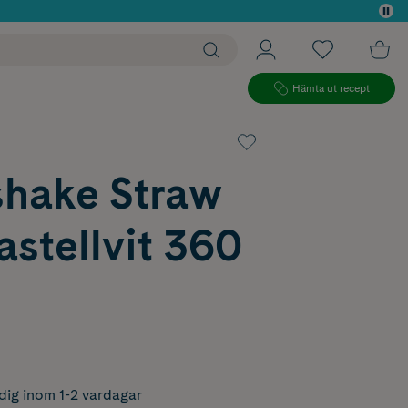
 köp*
Hämta ut recept
shake Straw
stellvit 360
dig inom 1-2 vardagar