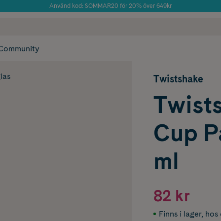
Använd kod: SOMMAR20 för 20% över 649kr
Årets Butik 2025 inom Skönhet
 frakt
✓ Rådgivning från farmaceuter & hudterapeuter
✓ Poäng på alla
Community
las
Twistshake
Twist
Cup Pa
ml
82 kr
Finns i lager
,
hos 