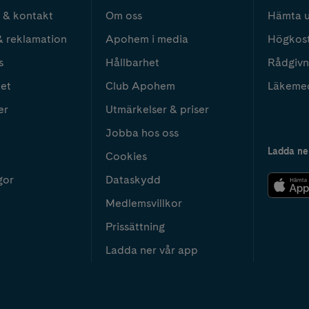
 & kontakt
Om oss
Hämta u
& reklamation
Apohem i media
Högkos
s
Hållbarhet
Rådgivn
het
Club Apohem
Läkeme
er
Utmärkelser & priser
Jobba hos oss
Ladda ne
Cookies
gor
Dataskydd
Medlemsvillkor
Prissättning
Ladda ner vår app