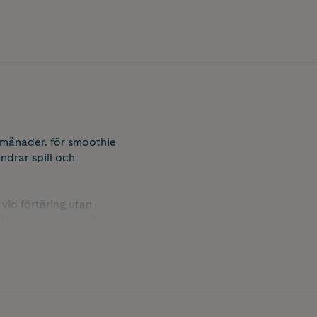
 månader. för smoothie
ndrar spill och
vid förtäring utan
hålla och greppa på