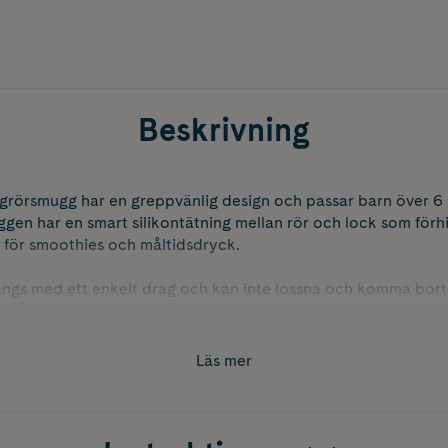
Beskrivning
sugrörsmugg har en greppvänlig design och passar barn över 6
ggen har en smart silikontätning mellan rör och lock som förhi
 för smoothies och måltidsdryck.
ngs med ett enkelt drag och kan inte lossna och komma bort 
. Sugrörsmuggen har även ett smart handtag som är skönt att 
förälder och barn.
Läs mer
 trygg produkt för ditt barn.
å övre facket.