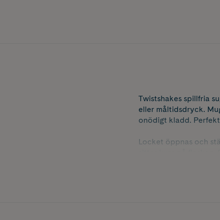
Twistshakes spillfria 
eller måltidsdryck. Mu
onödigt kladd. Perfekt
Locket öppnas och stä
sitter kvar på flaskan
promenaden, för både 
BPA-fri – en säker och
Säker för diskmaskin p