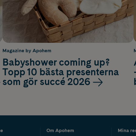
Magazine by Apohem
Babyshower coming up?
Topp 10 bästa presenterna
som gör succé 2026
ce
Om Apohem
Mina re