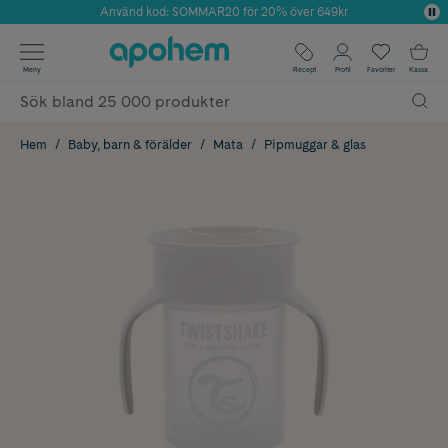
Använd kod: SOMMAR20 för 20% över 649kr
Årets Butik 2025 inom Skönhet
✓ Fri frakt
Meny
Recept
Profil
Favoriter
Kassa
✓ Rådgivning från farmaceuter & hudterapeuter
✓ Poäng på alla köp*
Hem
Baby, barn & förälder
Mata
Pipmuggar & glas