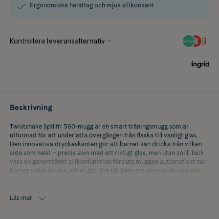
Ergonomiska handtag och mjuk silikonkant
Beskrivning
Twistshake Spillfri 360-mugg är en smart träningsmugg som är
utformad för att underlätta övergången från flaska till vanligt glas.
Den innovativa dryckeskanten gör att barnet kan dricka från vilken
sida som helst – precis som med ett riktigt glas, men utan spill. Tack
vare en genomtänkt silikonfunktion försluts muggen automatiskt när
barnet slutar dricka, vilket gör den tät även om den vänds upp och
ner.
Silikonet bidrar också till en mjukare känsla mot barnets läppar och
Läs mer
gör att drickflödet regleras på ett naturligt sätt. Muggen är
ergonomiskt formad så att barnet enkelt kan greppa den direkt, eller