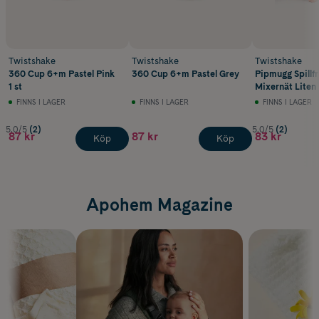
Twistshake
Twistshake
Twistshake
360 Cup 6+m Pastel Pink
360 Cup 6+m Pastel Grey
Pipmugg Spillf
1 st
Mixernät Liten
FINNS I LAGER
FINNS I LAGER
FINNS I LAGER
5.0/5
(2)
5.0/5
(2)
87 kr
87 kr
83 kr
Köp
Köp
Apohem Magazine