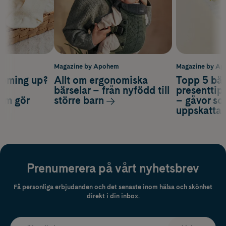
m
Magazine by Apohem
Magazine by A
coming up?
Allt om ergonomiska
Topp 5 bäs
a
bärselar – från nyfödd till
presenttips
som gör
större barn
– gåvor so
uppskatta
Prenumerera på vårt nyhetsbrev
Få personliga erbjudanden och det senaste inom hälsa och skönhet
direkt i din inbox.