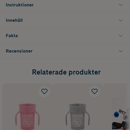
använda de medföljande handtagen som är särskilt anpassade för
Instruktioner
små händer. Handtagen kan även användas som upphängningskrokar,
till exempel på en barnvagn.
Innehåll
Det medföljande skyddslocket håller dryckeskanten ren och gör
muggen enkel att ta med. Dessutom kan flera muggar staplas smidigt
ovanpå varandra. Twistshake 360-mugg är lätt att rengöra – helt utan
Fakta
extra ventiler eller lösa delar. Den tål maskindisk i den övre delen, och
för handdisk rekommenderas Twistshake flaskborste för att undvika
repor.
Recensioner
Färg: Vit.
Relaterade produkter