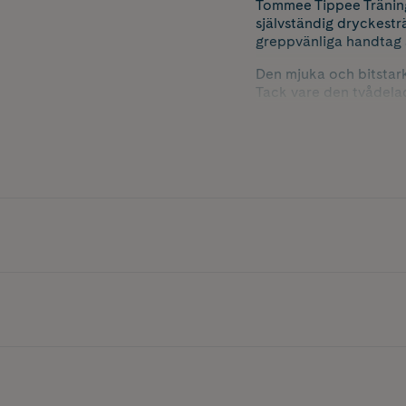
Tommee Tippee Träning
självständig dryckest
greppvänliga handtag so
Den mjuka och bitstark
Tack vare den tvådelade
dricka med fri genoms
Muggen har tydliga måt
diskmaskin och sterilis
hållbar, läckagesäker o
I diskmaskin är det vik
Rymmer 240 ml