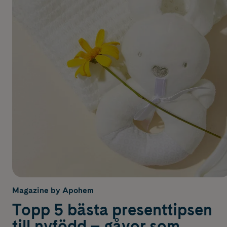
Magazine by Apohem
Topp 5 bästa presenttipsen
till nyfödd – gåvor som