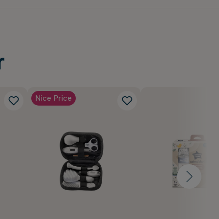
r
Nice Price