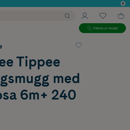
 köp*
Hämta ut recept
e
e Tippee
ngsmugg med
osa 6m+ 240