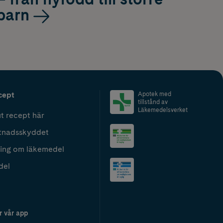
barn
cept
Apotek med
tillstånd av
Läkemedelsverket
t recept här
tnadsskyddet
ing om läkemedel
del
r vår app