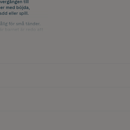
ergången till
der med böjda,
dd eller spill.
ålig för små tänder.
är barnet är redo att
och alla delar tål både
och silikon och är både
.