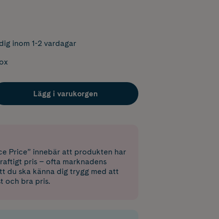
dig inom 1-2 vardagar
box
Lägg i varukorgen
e Price” innebär att produkten har
raftigt pris – ofta marknadens
 att du ska känna dig trygg med att
st och bra pris.