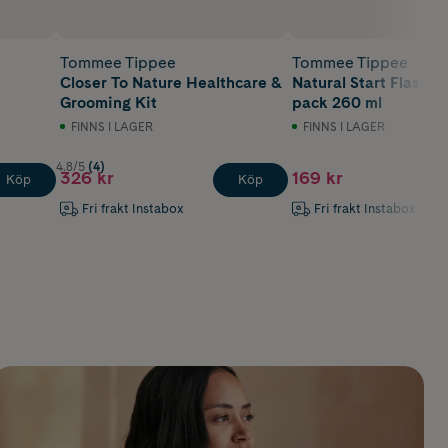
Tommee Tippee
Tommee Tippee
Closer To Nature Healthcare &
Natural Start Flaska 
Grooming Kit
pack 260 ml
FINNS I LAGER
FINNS I LAGER
4.8/5
(4)
326 kr
169 kr
Köp
Köp
Fri frakt Instabox
Fri frakt Instabox