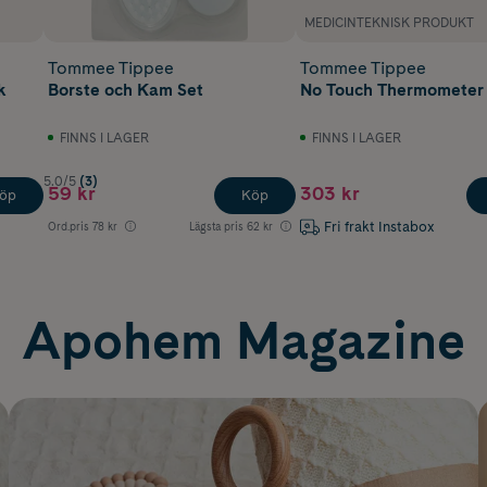
MEDICINTEKNISK PRODUKT
Tommee Tippee
Tommee Tippee
k
Borste och Kam Set
No Touch Thermometer
FINNS I LAGER
FINNS I LAGER
5.0/5
(3)
59 kr
303 kr
öp
Köp
Fri frakt Instabox
Ord.pris
78 kr
Lägsta pris
62 kr
Apohem Magazine