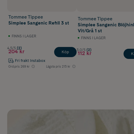
Tommee Tippee
Tommee Tippee
Simplee Sangenic Refill 3 st
Simplee Sangenic Blöjhin
Vit/Grå 1 st
FINNS I LAGER
FINNS I LAGER
4.5/5
(2)
3.0/5
(2)
204 kr
Köp
112 kr
K
Fri frakt Instabox
Ord.pris
269 kr
Lägsta pris
215 kr