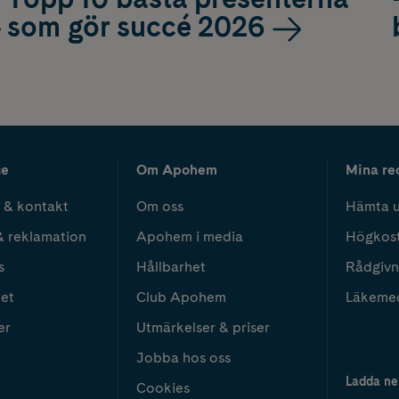
som gör succé 2026
ce
Om Apohem
Mina re
 & kontakt
Om oss
Hämta u
& reklamation
Apohem i media
Högkos
s
Hållbarhet
Rådgivn
het
Club Apohem
Läkeme
er
Utmärkelser & priser
Jobba hos oss
Ladda ne
Cookies