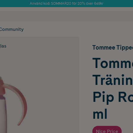
Använd kod: SOMMAR20 för 20% över 649kr
Årets Butik 2025 inom Skönhet
 frakt
✓ Rådgivning från farmaceuter & hudterapeuter
✓ Poäng på alla
Community
las
Tommee Tippe
Tomme
Träni
Pip R
ml
Nice Price