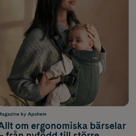
Magazine by Apohem
Allt om ergonomiska bärselar
– från nyfödd till större