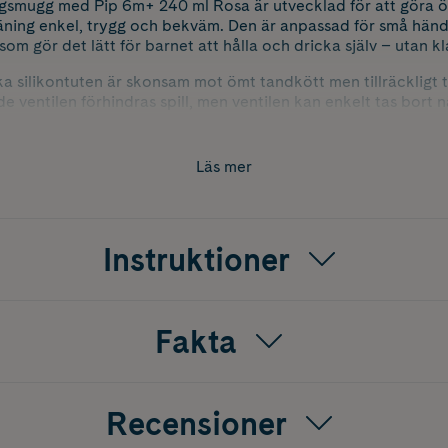
smugg med Pip 6m+ 240 ml Rosa är utvecklad för att göra öv
räning enkel, trygg och bekväm. Den är anpassad för små hän
m gör det lätt för barnet att hålla och dricka själv – utan kla
a silikontuten är skonsam mot ömt tandkött men tillräckligt t
 ventilen förhindras spill, men ventilen kan enkelt tas bort n
trömning.
tmarkeringar så att du enkelt kan följa barnets vätskeintag, 
Läs mer
ering för smidig rengöring. Den är tillverkad av BPA-fri plast 
ch tålig mot fall – perfekt för vardagens alla små äventyr.
tigt att produktet placeras i den översta lådan i diskmaskinen
Instruktioner
Fakta
Recensioner