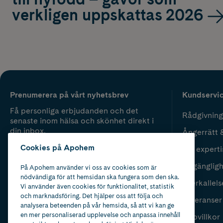
verkligen uppskattas 2026
Prenumerera på vårt nyhetsbrev
Kundservi
Få personliga erbjudanden och det
Rådgivning
senaste inom hälsa och skönhet direkt i
din inbox.
Ångerrätt 
Cookies på Apohem
Vår experti
Fyll i mailadress
Skicka
Tillgänglig
På Apohem använder vi oss av cookies som är
nödvändiga för att hemsidan ska fungera som den ska.
Återkallels
Vi använder även cookies för funktionalitet, statistik
och marknadsföring. Det hjälper oss att följa och
Leveranser
analysera beteenden på vår hemsida, så att vi kan ge
en mer personaliserad upplevelse och anpassa innehåll
Köpvillkor