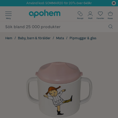
Använd kod: SOMMAR20 för 20% över 649kr
Årets Butik 2025 inom Skönhet
✓ Fri frakt
Meny
Recept
Profil
Favoriter
Kassa
✓ Rådgivning från farmaceuter & hudterapeuter
✓ Poäng på alla köp*
Hem
Baby, barn & förälder
Mata
Pipmuggar & glas