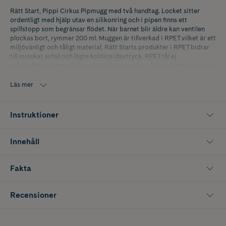
Rätt Start, Pippi Cirkus Pipmugg med två handtag. Locket sitter
ordentligt med hjälp utav en silikonring och i pipen finns ett
spillstopp som begränsar flödet. När barnet blir äldre kan ventilen
plockas bort, rymmer 200 ml. Muggen är tillverkad i RPET vilket är ett
miljövänligt och tåligt material. Rätt Starts produkter i RPET bidrar
till minskat avfall och lägre koldioxidavtryck. RPET tål ej
mikrovågsugn men går bra att diskas i maskin. Använd inte slipmedel
eller vassa föremål, det kan skada ytan.
Läs mer
Skötselråd: Diskmaskin 50 grader
Material: 85% RPET 15% Silicone
Instruktioner
Mått: 9.7 x 11.7 x 8.1 cm, Rymmer 200 ml
Innehåll
Ålder: +6 månader
Fakta
Recensioner