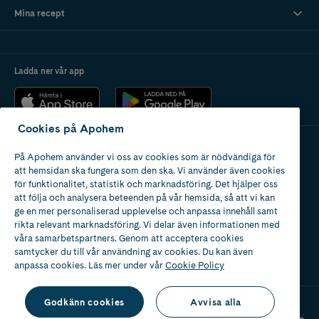
Mina recept
Ladda ner vår app
Cookies på Apohem
På Apohem använder vi oss av cookies som är nödvändiga för
Apotek med tillstånd
att hemsidan ska fungera som den ska. Vi använder även cookies
av Läkemedelsverket
för funktionalitet, statistik och marknadsföring. Det hjälper oss
att följa och analysera beteenden på vår hemsida, så att vi kan
ge en mer personaliserad upplevelse och anpassa innehåll samt
rikta relevant marknadsföring. Vi delar även informationen med
våra samarbetspartners. Genom att acceptera cookies
samtycker du till vår användning av cookies. Du kan även
2024
anpassa cookies. Läs mer under vår
Cookie Policy
Godkänn cookies
Avvisa alla