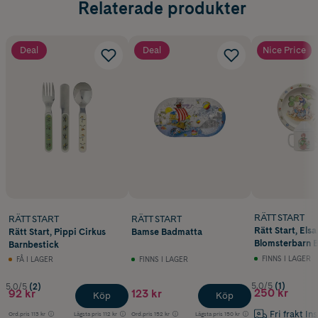
Relaterade produkter
Deal
Deal
Nice Price
RÄTT START
RÄTT START
RÄTT START
Rätt Start, Els
Rätt Start, Pippi Cirkus
Bamse Badmatta
Blomsterbarn B
Barnbestick
delar
FINNS I LAGER
FÅ I LAGER
FINNS I LAGER
5.0/5
(1)
5.0/5
(2)
250 kr
92 kr
123 kr
Köp
Köp
Fri frakt In
Ord.pris
113 kr
Lägsta pris
112 kr
Ord.pris
152 kr
Lägsta pris
150 kr