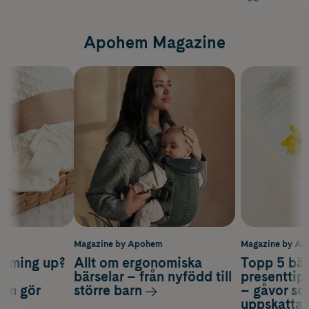
Apohem Magazine
m
Magazine by Apohem
Magazine by A
coming up?
Allt om ergonomiska
Topp 5 bäs
a
bärselar – från nyfödd till
presenttips
som gör
större barn
– gåvor so
uppskatta