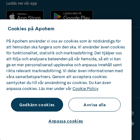
Ladda ner vår app
Cookies på Apohem
På Apohem använder vi oss av cookies som är nödvändiga för
Apotek med tillstånd
att hemsidan ska fungera som den ska. Vi använder även cookies
av Läkemedelsverket
för funktionalitet, statistik och marknadsföring. Det hjälper oss
att följa och analysera beteenden på vår hemsida, så att vi kan
ge en mer personaliserad upplevelse och anpassa innehåll samt
rikta relevant marknadsföring. Vi delar även informationen med
våra samarbetspartners. Genom att acceptera cookies
samtycker du till vår användning av cookies. Du kan även
2024
anpassa cookies. Läs mer under vår
Cookie Policy
Godkänn cookies
Avvisa alla
Anpassa cookies