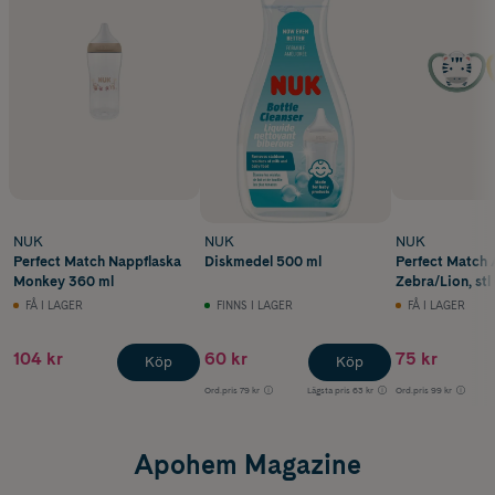
NUK
NUK
NUK
Perfect Match Nappflaska
Diskmedel 500 ml
Perfect Match 
Monkey 360 ml
Zebra/Lion, stl
2 st
FÅ I LAGER
FINNS I LAGER
FÅ I LAGER
104 kr
60 kr
75 kr
Köp
Köp
Ord.pris
79 kr
Lägsta pris
63 kr
Ord.pris
99 kr
Apohem Magazine