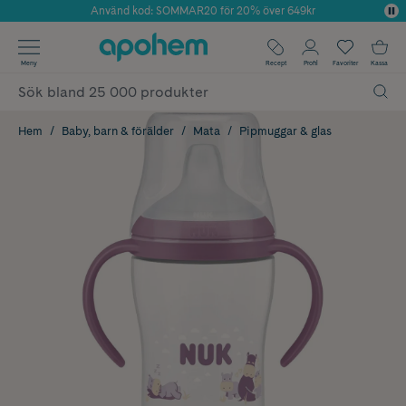
Använd kod: SOMMAR20 för 20% över 649kr
Årets Butik 2025 inom Skönhet
✓ Fri frakt
Meny
Recept
Profil
Favoriter
Kassa
✓ Rådgivning från farmaceuter & hudterapeuter
✓ Poäng på alla köp*
Hem
Baby, barn & förälder
Mata
Pipmuggar & glas