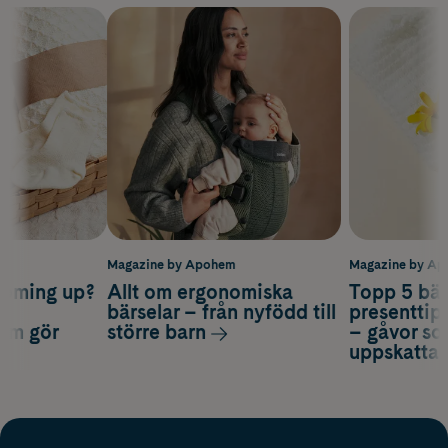
m
Magazine by Apohem
Magazine by A
coming up?
Allt om ergonomiska
Topp 5 bäs
a
bärselar – från nyfödd till
presenttips
som gör
större barn
– gåvor so
uppskatta