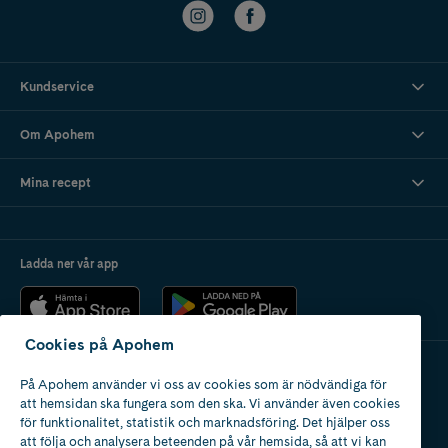
Kundservice
Om Apohem
Mina recept
Ladda ner vår app
Cookies på Apohem
På Apohem använder vi oss av cookies som är nödvändiga för
Apotek med tillstånd
att hemsidan ska fungera som den ska. Vi använder även cookies
av Läkemedelsverket
för funktionalitet, statistik och marknadsföring. Det hjälper oss
att följa och analysera beteenden på vår hemsida, så att vi kan