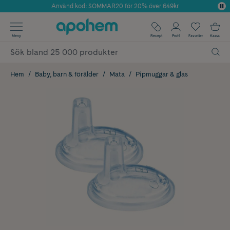
Använd kod: SOMMAR20 för 20% över 649kr
Årets Butik 2025 inom Skönhet
✓ Fri frakt
Meny
Recept
Profil
Favoriter
Kassa
✓ Rådgivning från farmaceuter & hudterapeuter
✓ Poäng på alla köp*
Hem
Baby, barn & förälder
Mata
Pipmuggar & glas