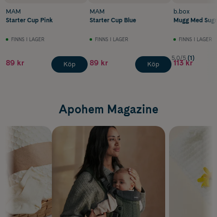
MAM
MAM
b.box
Starter Cup Pink
Starter Cup Blue
Mugg Med Sugr
FINNS I LAGER
FINNS I LAGER
FINNS I LAGER
5.0/5
(1)
89 kr
89 kr
113 kr
Köp
Köp
Apohem Magazine