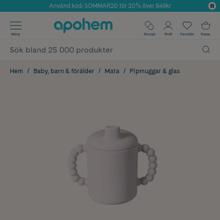
Använd kod: SOMMAR20 för 20% över 649kr
Årets Butik 2025 inom Skönhet
✓ Fri frakt
Meny
Recept
Profil
Favoriter
Kassa
✓ Rådgivning från farmaceuter & hudterapeuter
✓ Poäng på alla köp*
Hem
Baby, barn & förälder
Mata
Pipmuggar & glas