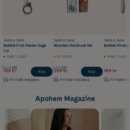
Jack o Juno
Jack o Juno
Jack o Juno
Bubble Fruit Feeder Sage
Wooden Hairbrush Set
Bubble Försked
1 st
FINNS I LAGER
FÅ I LAGER
FINNS I LAGER
5.0/5
(3)
5.0/5
(1)
158 kr
299 kr
169 kr
Köp
Köp
Fri frakt Instabox
Fri frakt Instabox
Fri frakt In
Apohem Magazine