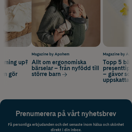
m
Magazine by Apohem
Magazine by A
coming up?
Allt om ergonomiska
Topp 5 bäs
a
bärselar – från nyfödd till
presenttips
som gör
större barn
– gåvor so
uppskatta
Prenumerera på vårt nyhetsbrev
Få personliga erbjudanden och det senaste inom hälsa och skönhet
direkt i din inbox.