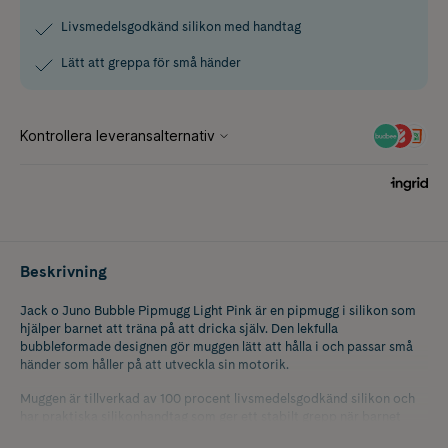
Livsmedelsgodkänd silikon med handtag
Lätt att greppa för små händer
Beskrivning
Jack o Juno Bubble Pipmugg Light Pink är en pipmugg i silikon som
hjälper barnet att träna på att dricka själv. Den lekfulla
bubbleformade designen gör muggen lätt att hålla i och passar små
händer som håller på att utveckla sin motorik.
Muggen är tillverkad av 100 procent livsmedelsgodkänd silikon och
har praktiska silikonhandtag som ger ett stabilt grepp när barnet
dricker. Den avtagbara pipdelen gör muggen flexibel att använda