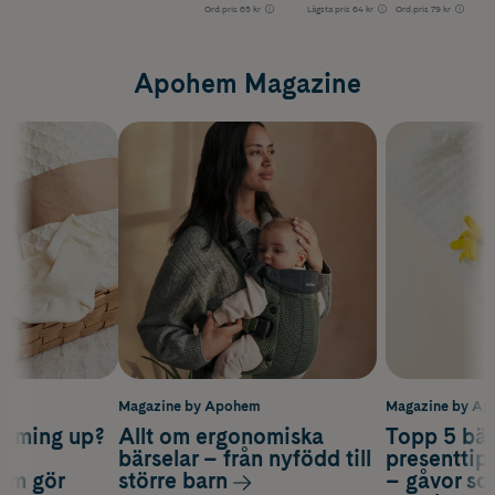
Ord.pris
65 kr
Lägsta pris
64 kr
Ord.pris
79 kr
Apohem Magazine
m
Magazine by Apohem
Magazine by A
coming up?
Allt om ergonomiska
Topp 5 bäs
a
bärselar – från nyfödd till
presenttips
som gör
större barn
– gåvor so