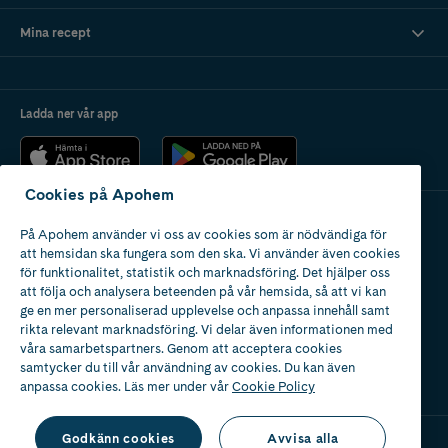
Mina recept
Ladda ner vår app
Cookies på Apohem
På Apohem använder vi oss av cookies som är nödvändiga för
Apotek med tillstånd
att hemsidan ska fungera som den ska. Vi använder även cookies
av Läkemedelsverket
för funktionalitet, statistik och marknadsföring. Det hjälper oss
att följa och analysera beteenden på vår hemsida, så att vi kan
ge en mer personaliserad upplevelse och anpassa innehåll samt
rikta relevant marknadsföring. Vi delar även informationen med
våra samarbetspartners. Genom att acceptera cookies
samtycker du till vår användning av cookies. Du kan även
2024
anpassa cookies. Läs mer under vår
Cookie Policy
Godkänn cookies
Avvisa alla