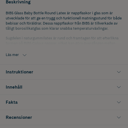
Beskrivning
BIBS Glass Baby Bottle Round Latex är nappflaskor i glas som är
utvecklade för att ge en trygg och funktionell matningsstund för både
bebisar och föräldrar. Dessa nappflaskor från BIBS är tillverkade av
tåligt borosilikatglas som klarar snabba temperaturväxlingar.
Sugdelen i naturgummilatex är rund och framtagen för att efterlikna
formen på BIBS Colour nappar, vilket kan göra övergången mellan
napp och flaska smidigare. Nappflaskan är utrustad med anti kolik
ventil som kan hjälpa till att ge ett jämnt mjölkflöde och minska
Läs mer
luftintag vid matning. Övriga delar är tillverkade av 100 procent
livsmedelsgodkänt material. Setet består av 2 nappflaskor som
uppfyller Europastandard EN14350.
Instruktioner
Innehåller 2 st nappflaskor med långsamt flöde.
Innehåll
Färg: Ivory
Fakta
Recensioner