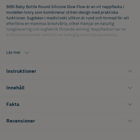
BIBS Baby Bottle Round Silicone Slow Flow är en vit nappflaska i
modellen Ivory som kombinerar stilren design med praktiska
funktioner. Sugdelen i medicinskt silikon är rund och formad för att
efterlikna en mammas bröstvårta, vilket främjar en naturlig
tungplacering och sugteknik liknande amning. Nappflaskan har en
kolikmotverkande ventil för en behaglig matningsupplevelse.
Sugdelen ger ett långsamt flöde. Flaskan rymmer 150 ml, är lätt att
greppa och kan enkelt rengöras i diskmaskin. Den är BPA-fri och
uppfyller Europastandard EN14350, vilket garanterar hög säkerhet
Läs mer
och kvalitet. Passar barn från 0 månader och levereras i 2-pack.
Instruktioner
Innehåll
Fakta
Recensioner