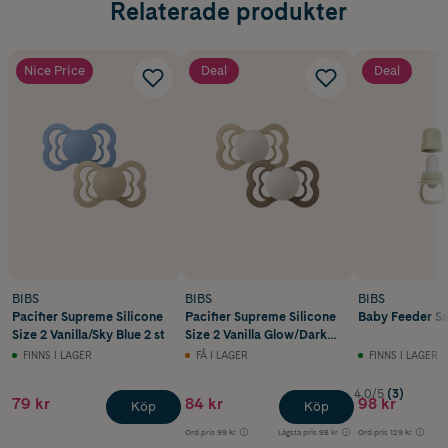
Relaterade produkter
Nice Price
Deal
Deal
BIBS
BIBS
BIBS
Pacifier Supreme Silicone
Pacifier Supreme Silicone
Baby Feeder Sa
Size 2 Vanilla/Sky Blue 2 st
Size 2 Vanilla Glow/Dark
Oak Glow 2 st
FINNS I LAGER
FÅ I LAGER
FINNS I LAGER
4.0/5
(3)
79 kr
84 kr
98 kr
Köp
Köp
Ord.pris
99 kr
Lägsta pris
98 kr
Ord.pris
129 kr