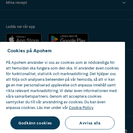
Mina recept
Ladda ner vår app
Cookies på Apohem
På Apohem använder vi oss av cookies som är nödvändiga för
Apotek med tillstånd
att hemsidan ska fungera som den ska. Vi använder även cookies
av Läkemedelsverket
för funktionalitet, statistik och marknadsföring. Det hjälper oss
att följa och analysera beteenden på vår hemsida, så att vi kan
ge en mer personaliserad upplevelse och anpassa innehåll samt
rikta relevant marknadsföring. Vi delar även informationen med
våra samarbetspartners. Genom att acceptera cookies
samtycker du till vår användning av cookies. Du kan även
2024
anpassa cookies. Läs mer under vår
Cookie Policy
Godkänn cookies
Avvisa alla