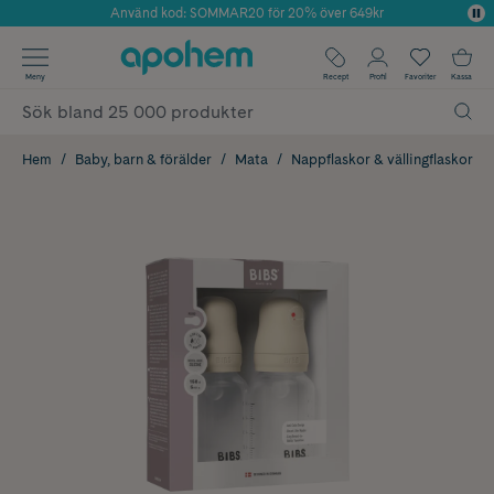
Använd kod: SOMMAR20 för 20% över 649kr
Årets Butik 2025 inom Skönhet
✓ Fri frakt
Meny
Recept
Profil
Favoriter
Kassa
✓ Rådgivning från farmaceuter & hudterapeuter
✓ Poäng på alla köp*
Hem
Baby, barn & förälder
Mata
Nappflaskor & vällingflaskor