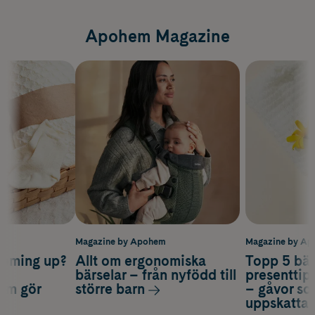
Apohem Magazine
m
Magazine by Apohem
Magazine by A
coming up?
Allt om ergonomiska
Topp 5 bäs
a
bärselar – från nyfödd till
presenttips
som gör
större barn
– gåvor so
uppskatta