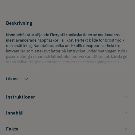
Beskrivning
Nanobébés storsäljande Flexy silikonflaska är en av marknadens
mest avancerade nappflaskor i silikon. Perfekt både för bröstmjölk
och ersättning. Nanobébés unika anti-kolik dinappar har hela tre
luftventiler som effektivt lättar på lufttrycket under matningen. Kolik,
gaser, onödiga rapar och luftbubblor motverkas. Ultramjuk känsla gör
att så kallad ”nipple confusion” motverkas och övergång mellan
bröst och flaska blir enklare.
Dinapparna har ett av marknadens långsammaste flöden vilket
Läs mer
imiterar amning effektivt. Utvecklade i samarbete med
amningsexperter för att passa vid så kallad “paced feeding” där
bebisen själv kontrollerar hur snabbt vätskan flödar. Bebisen får
Instruktioner
enkelt tag om den mjuka, icke kollapsande nappen. Den mjuka flaskan
är skön och enkel för bebisen att hålla i. Flaskan har extra bred, stabil
bas. Handtag finns att köpa separat. Dinapp i storlek ”Slow flow”
Innehåll
medföljer. Separata dinappar finns i 5 storlekar från prematur/nyfödd
upp till Y-Cut som passar för välling. Fri från BPA, PVC och ftalater.
Fakta