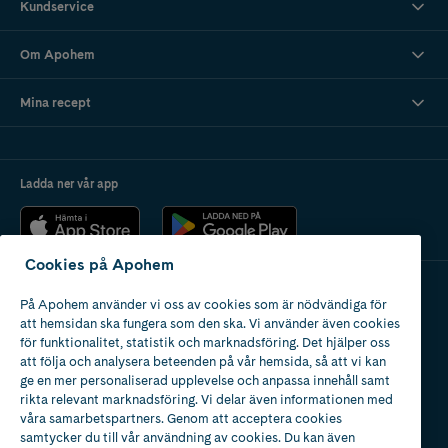
Kundservice
Om Apohem
Mina recept
Ladda ner vår app
Cookies på Apohem
På Apohem använder vi oss av cookies som är nödvändiga för
Apotek med tillstånd
att hemsidan ska fungera som den ska. Vi använder även cookies
av Läkemedelsverket
för funktionalitet, statistik och marknadsföring. Det hjälper oss
att följa och analysera beteenden på vår hemsida, så att vi kan
ge en mer personaliserad upplevelse och anpassa innehåll samt
rikta relevant marknadsföring. Vi delar även informationen med
våra samarbetspartners. Genom att acceptera cookies
samtycker du till vår användning av cookies. Du kan även
2024