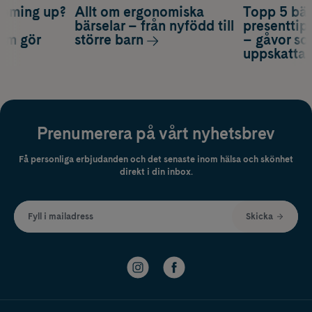
coming up?
Allt om ergonomiska
Topp 5 bäs
a
bärselar – från nyfödd till
presenttips
som gör
större barn
– gåvor so
uppskatta
Prenumerera på vårt nyhetsbrev
Få personliga erbjudanden och det senaste inom hälsa och skönhet
direkt i din inbox.
Fyll i mailadress
Skicka