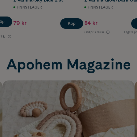
2 st
FINNS I LAGER
FINNS I LAGER
öp
79 kr
84 kr
Köp
Ord.pris
99 kr
Lägsta pr
7 kr
Apohem Magazine