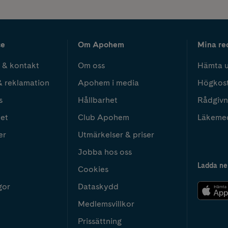
ce
Om Apohem
Mina re
 & kontakt
Om oss
Hämta u
& reklamation
Apohem i media
Högkos
s
Hållbarhet
Rådgivn
het
Club Apohem
Läkeme
er
Utmärkelser & priser
Jobba hos oss
Ladda ne
Cookies
gor
Dataskydd
Medlemsvillkor
Prissättning