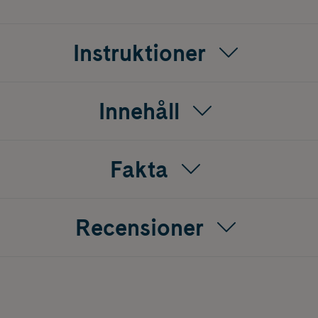
Instruktioner
 tratt, 4 nappar i silikon med medium flow och 2 nappar i silik
Innehåll
Fakta
Recensioner