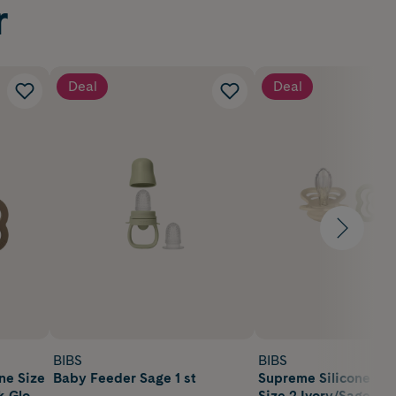
r
Deal
Deal
BIBS
BIBS
ne Size
Baby Feeder Sage 1 st
Supreme Silicone 6+
k Glow
Size 2 Ivory/Sage 2 s