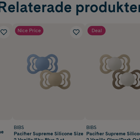
Relaterade produkte
Nice Price
Deal
BIBS
BIBS
ne
Pacifier Supreme Silicone Size
Pacifier Supreme Silico
2 Vanilla/Sky Blue 2 st
2 Vanilla Glow/Dark Oa