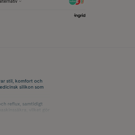
r stil, komfort och
edicinsk silikon som
och reflux, samtidigt
maskinssäkra, vilket gör
w och fast flow-nappar
gghet.