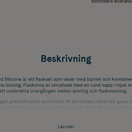
Beskrivning
 Silicone är ett flaskset som växer med barnet och kombinera
a lösning. Flaskorna är utrustade med en rund napp i mjuk m
r att underlätta övergången mellan amning och flaskmatning.
gd antikolikventil som bidrar till att minska risken för gaser 
rligt och tryggt suggrepp. Flaskorna är lätta, tåliga och disk
a och smidiga både hemma och på språng.
du behöver för en flexibel matningsrutin med både medium flo
Läs mer
barnets behov. Alla delar är helt fria från BPA för högsta try