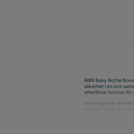
BIBS Baby Bottle Round
säkerhet i en och samm
efterliknar bröstet fö
Varje napp har en inbyg
som barnet får ett natu
dem enkla att rengör
Setet innehåller allt 
som kan anpassas efter 