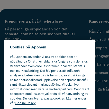
Prenumerera på vårt nyhetsbrev
Kundservi
Få personliga erbjudanden och det
Rådgivning
senaste inom hälsa och skönhet direkt i
din inbox.
Ångerrätt 
Cookies på Apohem
Vår experti
Fyll i mailadress
Skicka
Tillgänglig
På Apohem använder vi oss av cookies som är
nödvändiga för att hemsidan ska fungera som den ska.
Återkallels
Vi använder även cookies för funktionalitet, statistik
och marknadsföring. Det hjälper oss att följa och
Leveranser
analysera beteenden på vår hemsida, så att vi kan ge
en mer personaliserad upplevelse och anpassa innehåll
Köpvillkor
samt rikta relevant marknadsföring. Vi delar även
Vanliga frå
informationen med våra samarbetspartners. Genom att
acceptera cookies samtycker du till vår användning av
cookies. Du kan även anpassa cookies. Läs mer under
vår
Cookie Policy