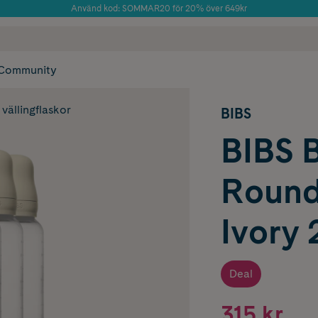
Använd kod: SOMMAR20 för 20% över 649kr
Årets Butik 2025 inom Skönhet
 frakt
✓ Rådgivning från farmaceuter & hudterapeuter
✓ Poäng på alla
Community
vällingflaskor
BIBS
BIBS 
Round
Ivory 
Deal
315 kr