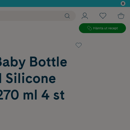
 köp*
Hämta ut recept
Baby Bottle
 Silicone
270 ml 4 st