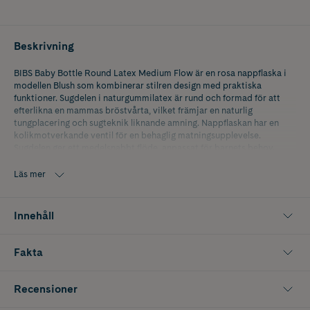
Beskrivning
BIBS Baby Bottle Round Latex Medium Flow är en rosa nappflaska i
modellen Blush som kombinerar stilren design med praktiska
funktioner. Sugdelen i naturgummilatex är rund och formad för att
efterlikna en mammas bröstvårta, vilket främjar en naturlig
tungplacering och sugteknik liknande amning. Nappflaskan har en
kolikmotverkande ventil för en behaglig matningsupplevelse.
Sugdelen ger ett medelsnabbt flöde, anpassat för barnets behov.
Flaskan rymmer 270 ml, är lätt att greppa och kan enkelt rengöras i
diskmaskin. Den är BPA-fri och uppfyller Europastandard EN14350,
Läs mer
vilket garanterar hög säkerhet och kvalitet. Passar barn från 0
månader och levereras i 1-pack.
Innehåll
Fakta
Recensioner