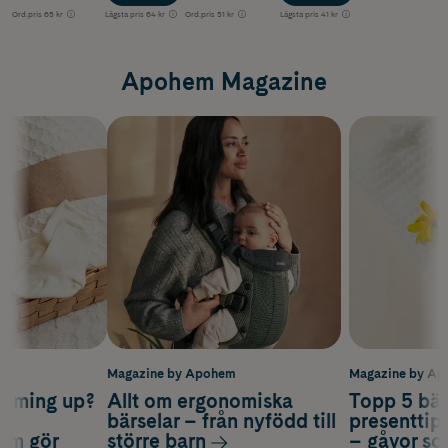
Ord.pris
65 kr
Lägsta pris
64 kr
Ord.pris
51 kr
Lägsta pris
41 kr
Apohem Magazine
m
Magazine by Apohem
Magazine by A
coming up?
Allt om ergonomiska
Topp 5 bäs
a
bärselar – från nyfödd till
presenttips
som gör
större barn
– gåvor so