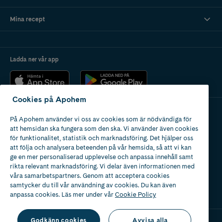
Mina recept
Ladda ner vår app
Cookies på Apohem
På Apohem använder vi oss av cookies som är nödvändiga för
Apotek med tillstånd
att hemsidan ska fungera som den ska. Vi använder även cookies
av Läkemedelsverket
för funktionalitet, statistik och marknadsföring. Det hjälper oss
att följa och analysera beteenden på vår hemsida, så att vi kan
ge en mer personaliserad upplevelse och anpassa innehåll samt
rikta relevant marknadsföring. Vi delar även informationen med
våra samarbetspartners. Genom att acceptera cookies
samtycker du till vår användning av cookies. Du kan även
2024
anpassa cookies. Läs mer under vår
Cookie Policy
Godkänn cookies
Avvisa alla