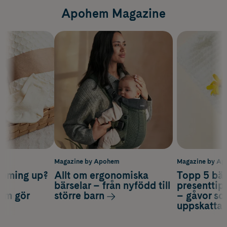
Apohem Magazine
m
Magazine by Apohem
Magazine by A
coming up?
Allt om ergonomiska
Topp 5 bäs
a
bärselar – från nyfödd till
presenttips
som gör
större barn
– gåvor so
uppskatta