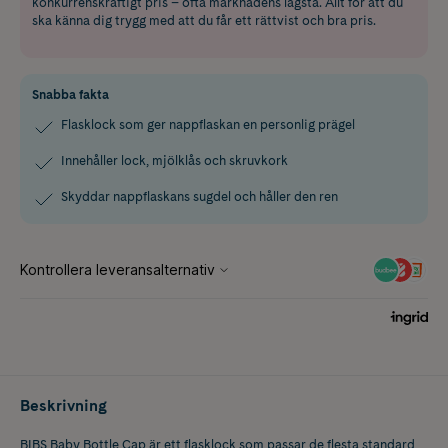
konkurrenskraftigt pris – ofta marknadens lägsta. Allt för att du
ska känna dig trygg med att du får ett rättvist och bra pris.
Snabba fakta
Flasklock som ger nappflaskan en personlig prägel
Innehåller lock, mjölklås och skruvkork
Skyddar nappflaskans sugdel och håller den ren
Beskrivning
BIBS Baby Bottle Cap är ett flasklock som passar de flesta standard