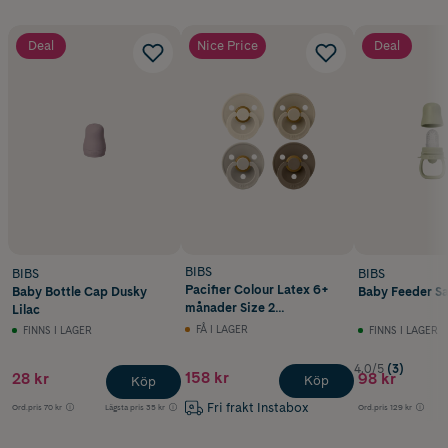
Deal
Nice Price
Deal
BIBS
BIBS
BIBS
Pacifier Colour Latex 6+
Baby Bottle Cap Dusky
Baby Feeder Sa
månader Size 2
Lilac
Ivory/Sand/Vanilla/Dark
FÅ I LAGER
FINNS I LAGER
FINNS I LAGER
Oak 4 st
4.0/5
(3)
158 kr
28 kr
98 kr
Köp
Köp
Fri frakt Instabox
Ord.pris
70 kr
Lägsta pris
35 kr
Ord.pris
129 kr