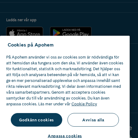
Ladda ner vår app
Cookies på Apohem
På Apohem använder vi oss av cookies som är nödvändiga för
Apotek med tillstånd
att hemsidan ska fungera som den ska. Vi använder även cookies
av Läkemedelsverket
för funktionalitet, statistik och marknadsföring. Det hjälper oss
att följa och analysera beteenden på vår hemsida, så att vi kan
ge en mer personaliserad upplevelse och anpassa innehåll samt
rikta relevant marknadsföring. Vi delar även informationen med
våra samarbetspartners. Genom att acceptera cookies
samtycker du till vår användning av cookies. Du kan även
2024
anpassa cookies. Läs mer under vår
Cookie Policy
Godkänn cookies
Avvisa alla
Anpassa cookies