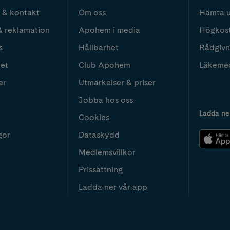
 & kontakt
Om oss
Hämta u
& reklamation
Apohem i media
Högkos
s
Hållbarhet
Rådgivn
het
Club Apohem
Läkeme
er
Utmärkelser & priser
Jobba hos oss
Ladda ne
Cookies
gor
Dataskydd
Medlemsvillkor
Prissättning
Ladda ner vår app