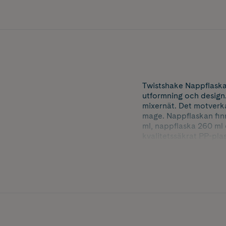
Twistshake Nappflaska
utformning och design.
mixernät. Det motverka
mage. Nappflaskan finn
ml, nappflaska 260 ml o
kvalitetssäkrat PP-pla
I Twistshakes nappflas
barns pulver till välli
behållare för ditt barn
förvaring.
Twistshakes nappflaska
greppvänlig design med
giftfritt silikon och 