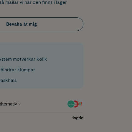
å mailar vi när den finns i lager
Bevaka åt mig
ystem motverkar kolik
rhindrar klumpar
laskhals