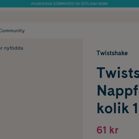
Använd kod: SOMMAR20 för 20% över 649kr
Årets Butik 2025 inom Skönhet
 frakt
✓ Rådgivning från farmaceuter & hudterapeuter
✓ Poäng på alla
Community
ör nyfödda
Twistshake
Twist
Nappf
kolik 
61 kr