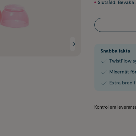
Slutsåld. Bevaka s
Snabba fakta
TwistFlow s
Mixernät fö
Extra bred f