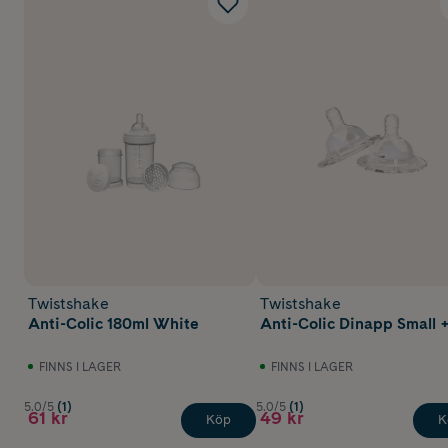
Twistshake
Twistshake
Anti-Colic 180ml White
Anti-Colic Dinapp Small
FINNS I LAGER
FINNS I LAGER
5.0/5
(1)
5.0/5
(1)
61 kr
49 kr
Köp
K