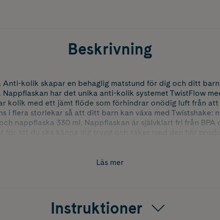
Beskrivning
 Anti-kolik skapar en behaglig matstund för dig och ditt ba
 Nappflaskan har det unika anti-kolik systemet TwistFlow med
r kolik med ett jämt flöde som förhindrar onödig luft från att
s i flera storlekar så att ditt barn kan växa med Twistshake:
ch nappflaska 330 ml. Nappflaskan är självklart fri från BPA o
st för att du ska känna dig trygg och säker med den här prod
ka tillkommer en glad överraskning: en praktisk behållare so
ng eller ersättning i när du ska iväg med ditt barn. Den fungera
Läs mer
s mellanmål såsom majskrokar eller fruktbitar och går utmärkt 
 har en extra bred hals som gör den lätt att rengöra och fyll
Instruktioner
 tjock plast som håller värmen längre. Den tillhörande dina
har en rund och mjuk form som efterliknar en mammas bröst.