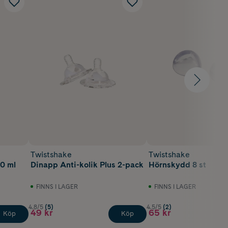
Twistshake
Twistshake
60 ml
Dinapp Anti-kolik Plus 2-pack
Hörnskydd 8 st
FINNS I LAGER
FINNS I LAGER
4.8/5
(5)
4.5/5
(2)
49 kr
65 kr
Köp
Köp