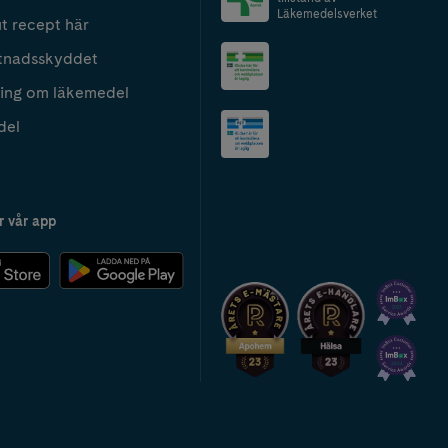
Läkemedelsverket
t recept här
tnadsskyddet
ing om läkemedel
del
r vår app
2024