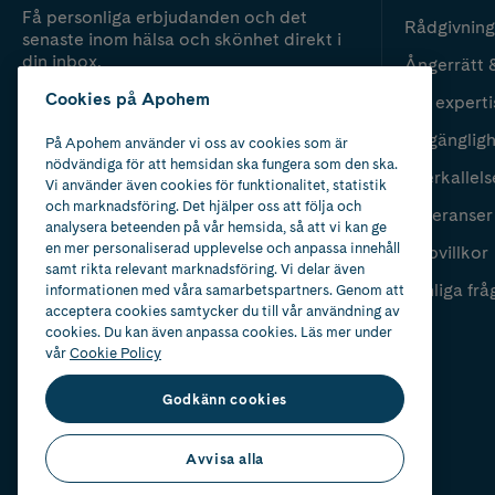
Få personliga erbjudanden och det
Rådgivning
senaste inom hälsa och skönhet direkt i
din inbox.
Ångerrätt 
Cookies på Apohem
Vår experti
Fyll i mailadress
Skicka
Tillgänglig
På Apohem använder vi oss av cookies som är
nödvändiga för att hemsidan ska fungera som den ska.
Återkallels
Vi använder även cookies för funktionalitet, statistik
och marknadsföring. Det hjälper oss att följa och
Leveranser
analysera beteenden på vår hemsida, så att vi kan ge
en mer personaliserad upplevelse och anpassa innehåll
Köpvillkor
samt rikta relevant marknadsföring. Vi delar även
Vanliga frå
informationen med våra samarbetspartners. Genom att
acceptera cookies samtycker du till vår användning av
cookies. Du kan även anpassa cookies. Läs mer under
vår
Cookie Policy
Godkänn cookies
Avvisa alla