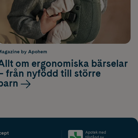
Magazine by Apohem
Allt om ergonomiska bärselar
– från nyfödd till större
barn
cept
Apotek med
tillstånd av