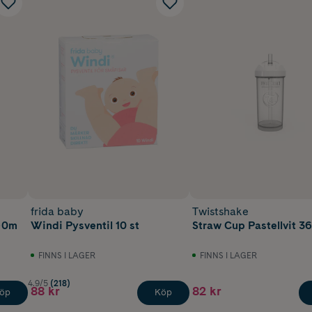
frida baby
Twistshake
 +0m
Windi Pysventil 10 st
Straw Cup Pastellvit 3
FINNS I LAGER
FINNS I LAGER
4.9/5
(218)
88 kr
82 kr
öp
Köp