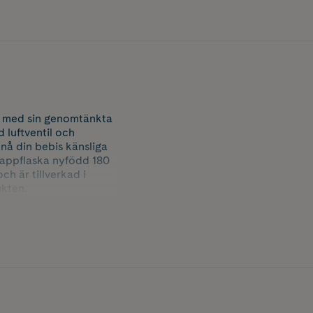
rn med sin genomtänkta
 luftventil och
 nå din bebis känsliga
 nappflaska nyfödd 180
ch är tillverkad i
ukten.
m du kan förbereda ditt
r även som en perfekt
att stapla för smidig
a på samt en
ppen är skapad i 100%