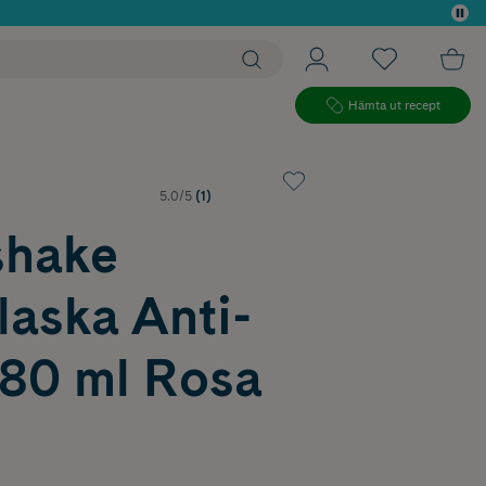
 köp*
Hämta ut recept
5.0/5
(1)
shake
laska Anti-
180 ml Rosa