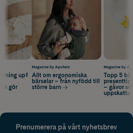
m
Magazine by Apohem
Magazine by A
coming up?
Allt om ergonomiska
Topp 5 bäs
a
bärselar – från nyfödd till
presenttips
som gör
större barn
– gåvor so
uppskatta
Prenumerera på vårt nyhetsbrev