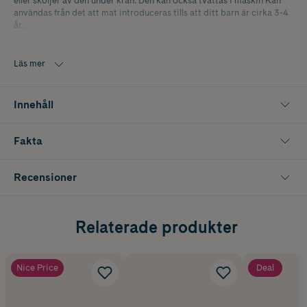
eller sköljer av den under kran. Den kan också tvättas i maskin Kan
användas från det att mat introduceras tills att ditt barn är cirka 3-4
år.
Läs mer
Innehåll
Fakta
Recensioner
Relaterade produkter
Nice Price
Deal