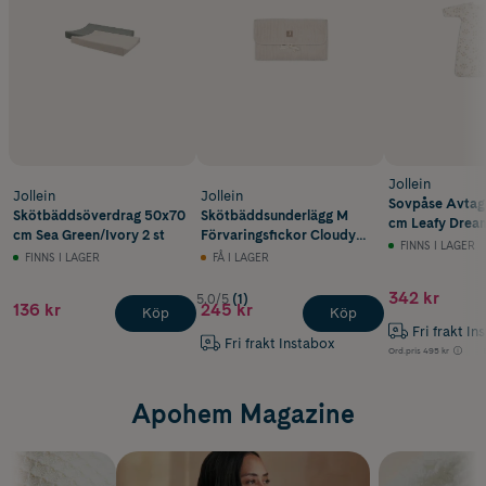
Jollein
Jollein
Jollein
Sovpåse Avtag
Skötbäddsöverdrag 50x70
Skötbäddsunderlägg M
cm Leafy Drea
cm Sea Green/Ivory 2 st
Förvaringsfickor Cloudy
FINNS I LAGER
Rib Oatmeal
FINNS I LAGER
FÅ I LAGER
342 kr
5.0/5
(1)
136 kr
245 kr
Köp
Köp
Fri frakt In
Fri frakt Instabox
Ord.pris
495 kr
Apohem Magazine