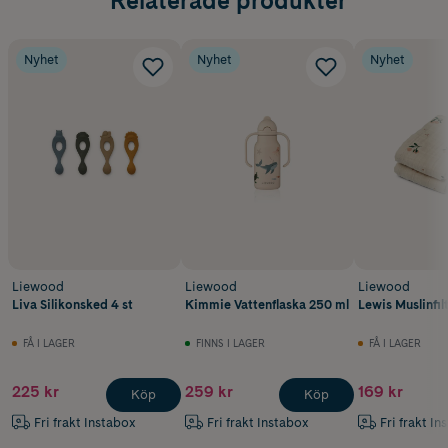
Relaterade produkter
Nyhet
Nyhet
Nyhet
Liewood
Liewood
Liewood
Liva Silikonsked 4 st
Kimmie Vattenflaska 250 ml
Lewis Muslinfilt
FÅ I LAGER
FINNS I LAGER
FÅ I LAGER
225 kr
259 kr
169 kr
Köp
Köp
Fri frakt Instabox
Fri frakt Instabox
Fri frakt In