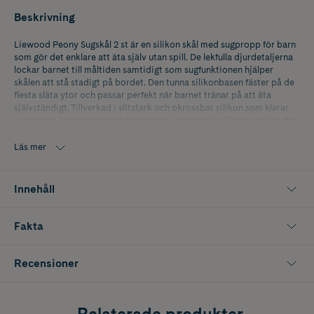
Beskrivning
Liewood Peony Sugskål 2 st är en silikon skål med sugpropp för barn
som gör det enklare att äta själv utan spill. De lekfulla djurdetaljerna
lockar barnet till måltiden samtidigt som sugfunktionen hjälper
skålen att stå stadigt på bordet. Den tunna silikonbasen fäster på de
flesta släta ytor och passar perfekt när barnet tränar på att äta
självständigt. Tillverkad i slitstark och okrossbar silikon som klarar
vardagens användning och rengöring i diskmaskin. Ett bra val för dig
som söker barnskål med sugfunktion, silikonskål baby eller praktisk
matningsskål för små barn.
Läs mer
Innehåller 2 st.
Innehåll
Fakta
Recensioner