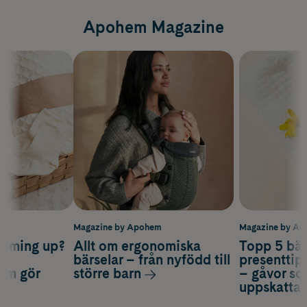
Apohem Magazine
m
Magazine by Apohem
Magazine by A
coming up?
Allt om ergonomiska
Topp 5 bäs
a
bärselar – från nyfödd till
presenttips
som gör
större barn
– gåvor so
uppskatta