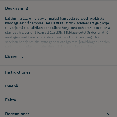
Beskrivning
Låt din lilla ätare njuta av en måltid från detta söta och praktiska
middags-set från Foodie. Dess lekfulla uttryck kommer att ge glädje
till varje måltid. Tallriken och skålens höga kant och praktiska stick &
stay bas hjälper ditt barn att äta själv. Middags-setet är designat för
vardagen med barn och tål diskmaskin och mikrovågsugn. När
servisen har tjänat sitt syfte genom otaliga familjemiddagar kan den
sorteras som plast och återvinnas till nya vardagsprodukter.
Förpackningen innehåller en skål, en tallrik och en pipmugg.
Läs mer
Instruktioner
Innehåll
Fakta
Recensioner