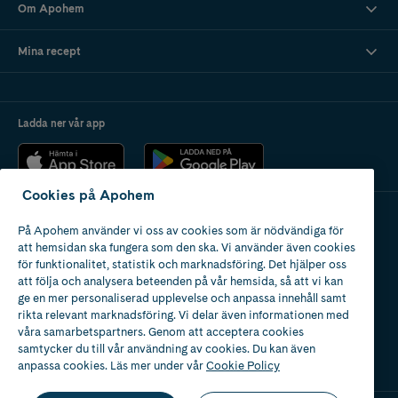
Om Apohem
Mina recept
Ladda ner vår app
Cookies på Apohem
På Apohem använder vi oss av cookies som är nödvändiga för
Apotek med tillstånd
att hemsidan ska fungera som den ska. Vi använder även cookies
av Läkemedelsverket
för funktionalitet, statistik och marknadsföring. Det hjälper oss
att följa och analysera beteenden på vår hemsida, så att vi kan
ge en mer personaliserad upplevelse och anpassa innehåll samt
rikta relevant marknadsföring. Vi delar även informationen med
våra samarbetspartners. Genom att acceptera cookies
samtycker du till vår användning av cookies. Du kan även
2024
anpassa cookies. Läs mer under vår
Cookie Policy