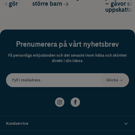
som gör
större barn
– gåvor so
uppskatta
Prenumerera på vårt nyhetsbrev
Få personliga erbjudanden och det senaste inom hälsa och skönhet
direkt i din inbox.
Fyll i mailadress
Skicka
Kundservice