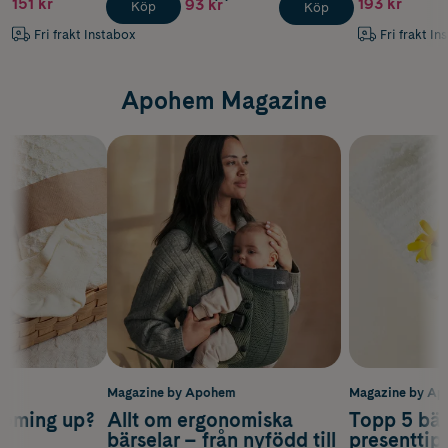
151 kr
193 kr
93 kr
Köp
Köp
Fri frakt Instabox
Fri frakt In
Apohem Magazine
m
Magazine by Apohem
Magazine by A
coming up?
Allt om ergonomiska
Topp 5 bäs
a
bärselar – från nyfödd till
presenttips