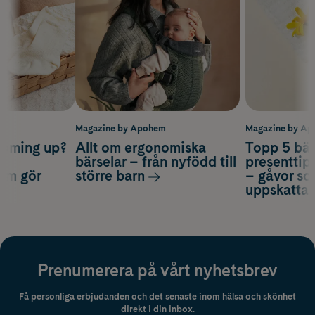
m
Magazine by Apohem
Magazine by A
coming up?
Allt om ergonomiska
Topp 5 bäs
a
bärselar – från nyfödd till
presenttips
som gör
större barn
– gåvor so
uppskatta
Prenumerera på vårt nyhetsbrev
Få personliga erbjudanden och det senaste inom hälsa och skönhet
direkt i din inbox.