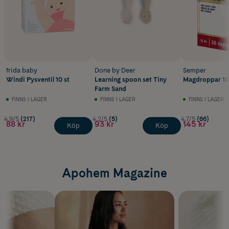
frida baby
Done by Deer
Semper
Windi Pysventil 10 st
Learning spoon set Tiny
Magdroppar 10
Farm Sand
FINNS I LAGER
FINNS I LAGER
FINNS I LAGER
4.9/5
(217)
4.2/5
(5)
4.7/5
(66)
88 kr
93 kr
145 kr
Köp
Köp
Apohem Magazine