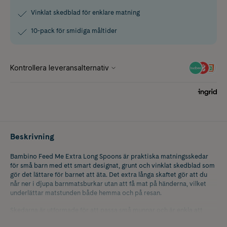
Vinklat skedblad för enklare matning
10-pack för smidiga måltider
Beskrivning
Bambino Feed Me Extra Long Spoons är praktiska matningsskedar
för små barn med ett smart designat, grunt och vinklat skedblad som
gör det lättare för barnet att äta. Det extra långa skaftet gör att du
når ner i djupa barnmatsburkar utan att få mat på händerna, vilket
underlättar matstunden både hemma och på resan.
Skedarna är utformade för att passa små munnar och är enkla att
hantera för vuxna vid matning. De är perfekta under barnets första