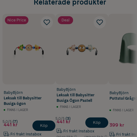
Relaterade produkter
Ett stadigt glas som är svårt att välta
En stor haklapp med mjuk, justerbar halslinning
Nice Price
Deal
BabyBjörn
BabyBjörn
BabyBjörn
Leksak till Babysitter
Leksak till Babysitter
Pottstol Grågr
Busiga Ögon Pastell
Busiga ögon
FINNS I LAGER
FINNS I LAGER
FINNS I LAGER
5.0/5
(3)
441 kr
5.0/5
(7)
Köp
441 kr
399 kr
Köp
Fri frakt Instabox
Fri frakt Instabox
Fri frakt In
Ord.pris
519 kr
Lägsta pris
514 kr