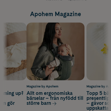
Apohem Magazine
m
Magazine by Apohem
Magazine by A
coming up?
Allt om ergonomiska
Topp 5 bäs
a
bärselar – från nyfödd till
presenttips
som gör
större barn
– gåvor so
uppskatta