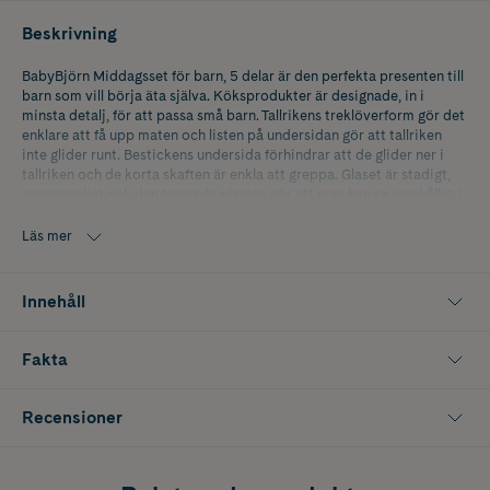
Beskrivning
BabyBjörn Middagsset för barn, 5 delar är den perfekta presenten till
barn som vill börja äta själva. Köksprodukter är designade, in i
minsta detalj, för att passa små barn. Tallrikens treklöverform gör det
enklare att få upp maten och listen på undersidan gör att tallriken
inte glider runt. Bestickens undersida förhindrar att de glider ner i
tallriken och de korta skaften är enkla att greppa. Glaset är stadigt,
greppvänligt och den frostade plasten gör att man kan se innehållet i
glaset. Haklappens mjuka halslinning är justerbar och den stora
spillfickan fångar upp mat och kladd. Det är helt enkelt det perfekta
Läs mer
kitet för barn som vill börja äta själva (och föräldrar som vill slippa
alltförmycket kladd). Kommer i en fin förpackning. Färg: Rosa.
Innehåll
Allt detta får du, i en fin presentkartong, när du köper BabyBjörn
middagsset:
Fakta
En stadig tallrik i treklöverform designad för att göra det lättare att
få upp maten
Recensioner
En sked som är enkel att greppa
En gaffel speciellt utformad för små händer