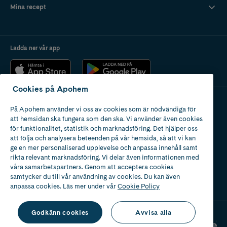
Mina recept
Ladda ner vår app
Cookies på Apohem
På Apohem använder vi oss av cookies som är nödvändiga för
Apotek med tillstånd
att hemsidan ska fungera som den ska. Vi använder även cookies
av Läkemedelsverket
för funktionalitet, statistik och marknadsföring. Det hjälper oss
att följa och analysera beteenden på vår hemsida, så att vi kan
ge en mer personaliserad upplevelse och anpassa innehåll samt
rikta relevant marknadsföring. Vi delar även informationen med
våra samarbetspartners. Genom att acceptera cookies
samtycker du till vår användning av cookies. Du kan även
2024
anpassa cookies. Läs mer under vår
Cookie Policy
Godkänn cookies
Avvisa alla