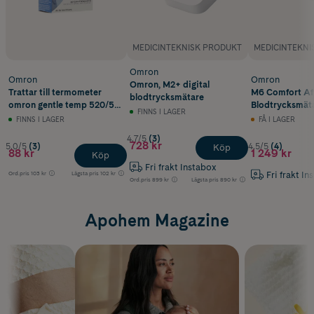
MEDICINTEKNISK PRODUKT
MEDICINTEKNI
Omron
Omron
Omron
Omron, M2+ digital
Trattar till termometer
M6 Comfort Af
blodtrycksmätare
omron gentle temp 520/521
Blodtrycksmät
FINNS I LAGER
40 st
7380-E
FINNS I LAGER
FÅ I LAGER
4.7/5
(3)
728 kr
5.0/5
(3)
4.5/5
(4)
Köp
88 kr
1 249 kr
Köp
Fri frakt Instabox
Fri frakt In
Ord.pris
103 kr
Lägsta pris
102 kr
Ord.pris
899 kr
Lägsta pris
890 kr
Apohem Magazine