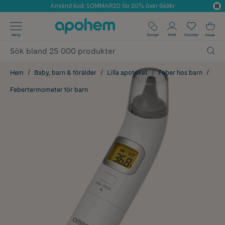
Använd kod: SOMMAR20 för 20% över 649kr
Årets Butik 2025 inom Skönhet
✓ Fri frakt
Meny
Recept
Profil
Favoriter
Kassa
✓ Rådgivning från farmaceuter & hudterapeuter
✓ Poäng på alla köp*
Hem
Baby, barn & förälder
Lilla apoteket
Feber hos barn
Febertermometer för barn