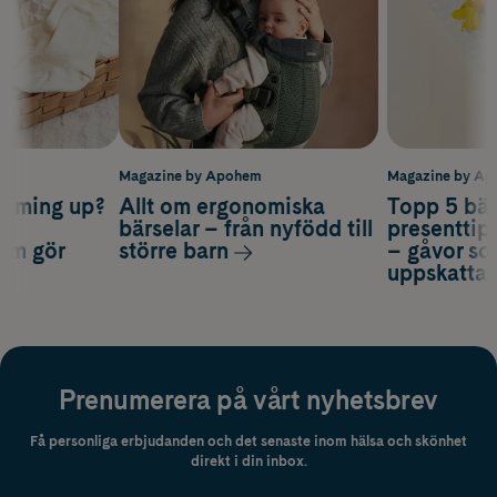
m
Magazine by Apohem
Magazine by A
coming up?
Allt om ergonomiska
Topp 5 bäs
a
bärselar – från nyfödd till
presenttips
som gör
större barn
– gåvor so
uppskatta
Prenumerera på vårt nyhetsbrev
Få personliga erbjudanden och det senaste inom hälsa och skönhet
direkt i din inbox.