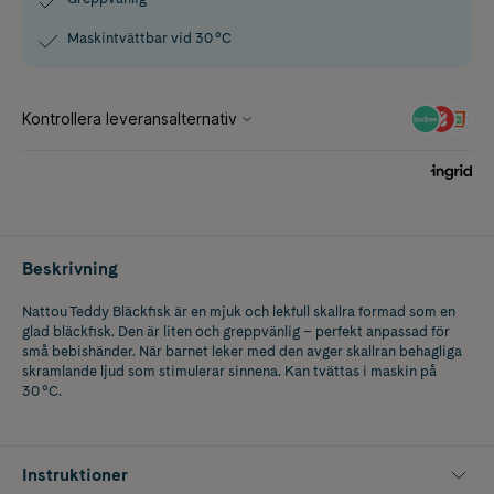
Maskintvättbar vid 30 °C
Beskrivning
Nattou Teddy Bläckfisk är en mjuk och lekfull skallra formad som en
glad bläckfisk. Den är liten och greppvänlig – perfekt anpassad för
små bebishänder. När barnet leker med den avger skallran behagliga
skramlande ljud som stimulerar sinnena. Kan tvättas i maskin på
30 °C.
Instruktioner