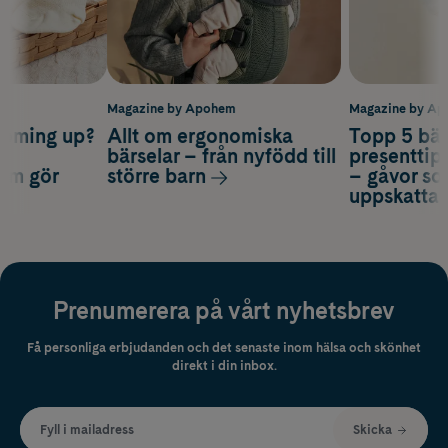
m
Magazine by Apohem
Magazine by A
coming up?
Allt om ergonomiska
Topp 5 bäs
a
bärselar – från nyfödd till
presenttips
som gör
större barn
– gåvor so
uppskatta
Prenumerera på vårt nyhetsbrev
Få personliga erbjudanden och det senaste inom hälsa och skönhet
direkt i din inbox.
Fyll i mailadress
Skicka