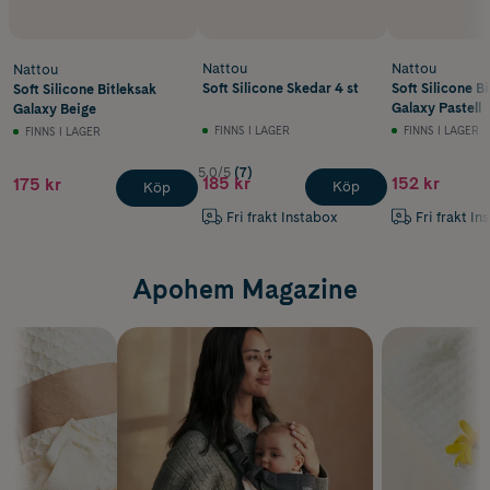
Nattou
Nattou
Nattou
Soft Silicone Skedar 4 st
Soft Silicone B
Soft Silicone Bitleksak
Galaxy Pastell
Galaxy Beige
FINNS I LAGER
FINNS I LAGER
FINNS I LAGER
5.0/5
(7)
185 kr
152 kr
175 kr
Köp
Köp
Fri frakt Instabox
Fri frakt In
Apohem Magazine