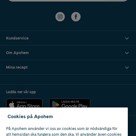
Kundservice
Om Apohem
Mina recept
Ladda ner vår app
Cookies på Apohem
På Apohem använder vi oss av cookies som är nödvändiga för
Apotek med tillstånd
att hemsidan ska fungera som den ska. Vi använder även cookies
av Läkemedelsverket