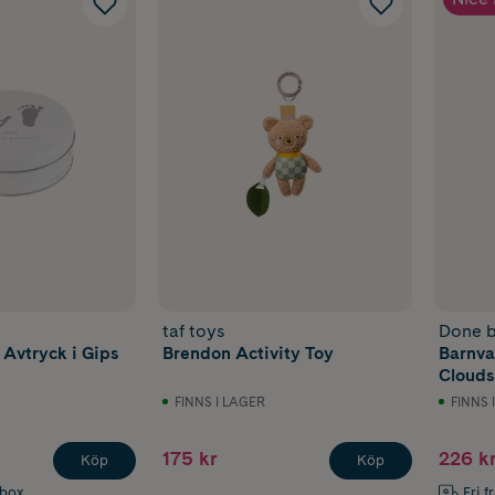
taf toys
Done b
Avtryck i Gips
Brendon Activity Toy
Barnvagn
Clouds
FINNS I LAGER
FINNS 
175 kr
226 k
Köp
Köp
abox
Fri f