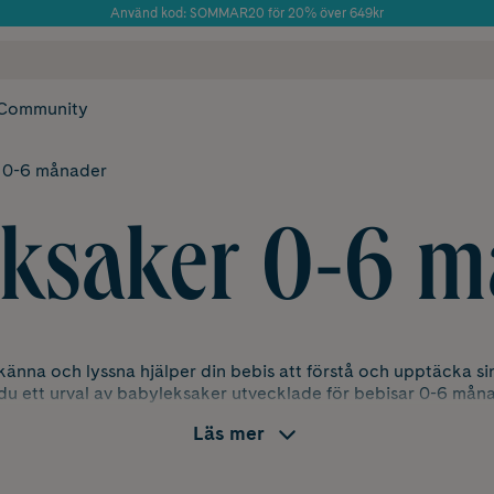
Använd kod: SOMMAR20 för 20% över 649kr
Årets Butik 2025 inom Skönhet
 frakt
✓ Rådgivning från farmaceuter & hudterapeuter
✓ Poäng på alla
Community
 0-6 månader
eksaker 0-6 m
, känna och lyssna hjälper din bebis att förstå och upptäcka si
 du ett urval av babyleksaker utvecklade för bebisar 0-6 mån
Läs mer