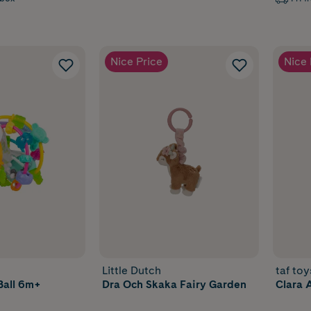
Nice Price
Nice 
Little Dutch
taf toy
Ball 6m+
Dra Och Skaka Fairy Garden
Clara 