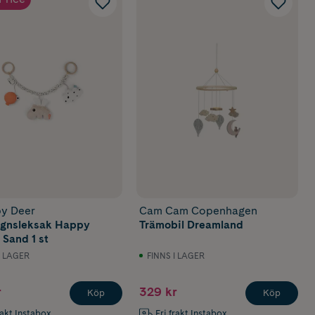
y Deer
Cam Cam Copenhagen
sleksak Happy
Trämobil Dreamland
 Sand 1 st
I LAGER
FINNS I LAGER
r
329 kr
Köp
Köp
rakt Instabox
Fri frakt Instabox