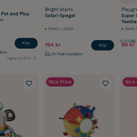
Bright Starts
Playgr
 Pat and Play
Safari-Spegel
Super 
r: Utforska och röra sig
m+
Teether
FINNS I LAGER
FINNS 
kus:
Rörelse, orsak–verkan och kroppskontroll
5.0/5
(4)
Köp
194 kr
89 kr
n blir många bebisar mer rörliga. De vill rulla, sträcka sig och 
Köp
ek på mage och leksaker som uppmuntrar rörelse rekommende
abox
Fri frakt Instabox
ovården för att stödja den motoriska utvecklingen.
Lägsta pris
161 kr
jar förstå att egna rörelser kan skapa ljud, rörelse eller ljusef
nu mer spännande. Aktivitetsleksaker som uppmuntrar till att
för bli extra intressanta.
Nice Price
Nice 
saker:
sleksaker med speglar och ljud
som barnet kan nå, dra i eller sparka på