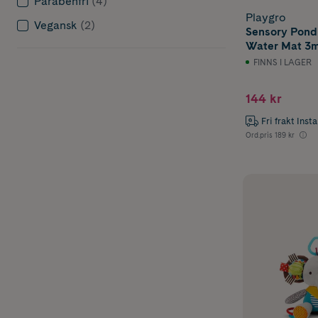
Parabenfri
(4)
Playgro
Vegansk
(2)
Sensory Pond
5–6 månade
Water Mat 3
FINNS I LAGER
Utvecklingsfo
144 kr
I den här fase
omgivning. L
Fri frakt Inst
inom barnhäls
Ord.pris
189 kr
När barnet bör
leken ofta än
sparka kan där
Passande lek
Babygym
Aktivitet
Leksaker 