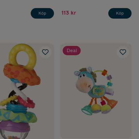
113 kr
Köp
Köp
Deal
t munnen.
 motorik och
ktig.
llan rörelse