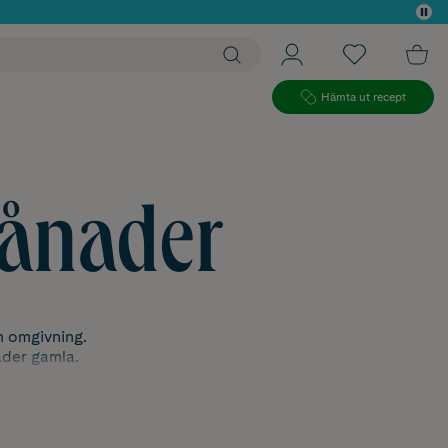
 köp*
Hämta ut recept
ånader
n omgivning.
ader gamla.