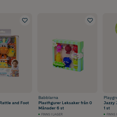
leksaker efter
cklingsfas & ålder
s i olika takt, men det finns gemensamma utvecklingssteg som 
väljer leksaker. Här är en enkel guide baserad på barnets åld
r: Stimulera synsinnet
kus:
Syn, igenkänning och trygghet
ta månaderna ser bebisar bäst starka kontraster och tydliga 
ster och enkla färger uppfattas därför lättare än pasteller.
 tycker också om att följa långsamma rörelser med blicken, 
Babblarna
Playgr
aker och mobiléer till populära val.
Rattle and Foot
Plastfigurer Leksaker från 0
Jazzy 
Månader 6 st
1 st
saker:
FINNS I LAGER
FINNS 