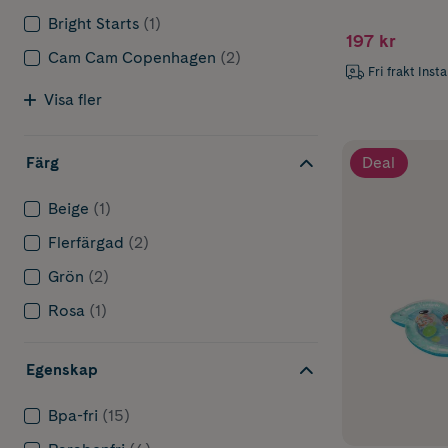
Svartvita
Bright Starts
(1)
Mjuka akt
197 kr
Cam Cam Copenhagen
(2)
Mobiléer 
Fri frakt Inst
Visa fler
3–4 månade
Deal
Färg
Utvecklingsfo
Beige
(1)
Nu börjar må
Flerfärgad
(2)
Leksaker som 
nyfikenhet. N
Grön
(2)
Ljud från exe
Rosa
(1)
och ljud, samt
Passande lek
Egenskap
Skallror
Bpa-fri
(15)
Bitringar
Mjuka akt