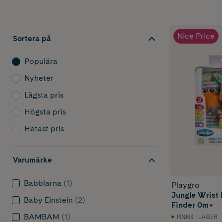
Baby
utve
Nice Price
Sortera på
Populära
Barn utveckla
Nyheter
hjälp när du 
Lägsta pris
0–2 månade
Högsta pris
Hetast pris
Utvecklingsfo
Under de förs
Varumärke
Svartvita mön
Många nyfödda
Babblarna
(1)
Playgro
hängande leks
Jungle Wrist 
Baby Einstein
(2)
Finder 0m+
Passande lek
BAMBAM
(1)
FINNS I LAGER