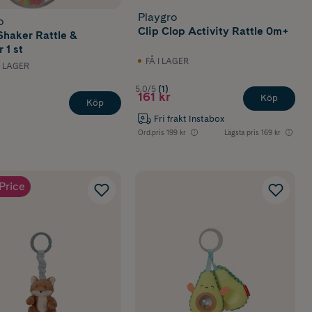
Playgro
o
Clip Clop Activity Rattle 0m+
Shaker Rattle &
 1 st
FÅ I LAGER
I LAGER
5.0/5
(1)
161 kr
Köp
utforska sin
Köp
ras ofta
Fri frakt Instabox
Ord.pris
199 kr
Lägsta pris
169 kr
fekter blir
 nå, dra och
Price