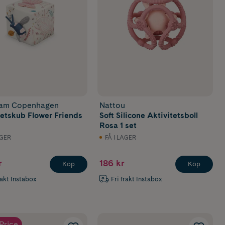
am Copenhagen
Nattou
tetskub Flower Friends
Soft Silicone Aktivitetsboll
Rosa 1 set
AGER
FÅ I LAGER
r
186 kr
Köp
Köp
rakt Instabox
Fri frakt Instabox
Price