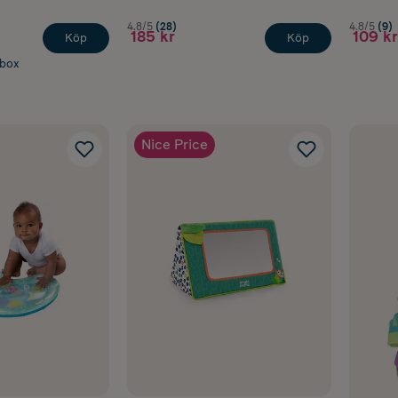
 leksaker och tygböcker
4.8/5
(28)
4.8/5
(9)
ivitetsleksaker
185 kr
109 kr
Köp
Köp
ovanför skötbord eller säng
abox
r: Träna greppet
Nice Price
kus:
Grepp, koordination och nyfikenhet
nga bebisar aktivt greppa saker, skaka dem och föra dem mo
är lätta att hålla i och har olika strukturer uppmuntrar både
är barnet börjar stoppa saker i munnen är säkerheten extra vi
mpelvis skallror kan hjälpa barnet att upptäcka sambandet me
idigt som olika material ger nya sensoriska upplevelser.
saker:
 och bitleksaker
ivitetsleksaker med olika material