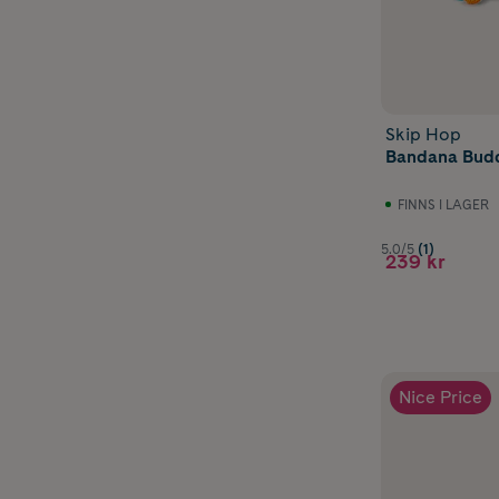
Att 
baby
Skip Hop
När du väljer 
Bandana Budd
snarare än en
intresserade a
FINNS I LAGER
Titta gärna ef
5.0/5
(1)
239 kr
Leksaker 
Material 
Greppvän
Olika fär
Leksaker 
Nice Price