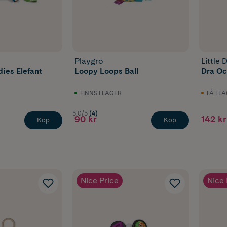
tänka på när du väljer
leksaker
Playgro
Little 
leksaker till en bebis är det bra att utgå från barnets aktuella
ies Elefant
Loopy Loops Ball
Dra Oc
bart ålder. En del barn börjar greppa tidigt medan andra är m
v att titta och lyssna.
FINNS I LAGER
FÅ I L
ter:
5.0/5
(4)
90 kr
142 kr
Köp
Köp
anpassade för barnets ålder
som känns mjuka och behagliga att utforska
liga former för små händer
ger, ljud och strukturer som stimulerar sinnena
som är enkla att hålla rena
Nice Price
Nice 