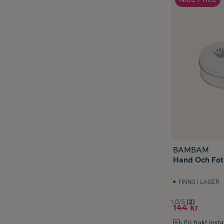
BAMBAM
Hand Och Fot 
FINNS I LAGER
1.0/5
(2)
144 kr
Fri frakt Inst