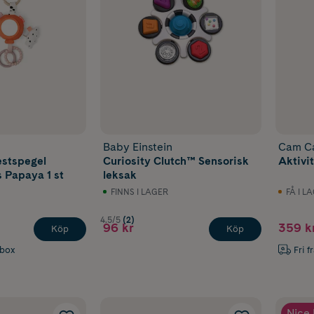
Baby Einstein
Cam C
estspegel
Curiosity Clutch™ Sensorisk
Aktivi
 Papaya 1 st
leksak
FINNS I LAGER
FÅ I L
4.5/5
(2)
96 kr
359 k
Köp
Köp
abox
Fri f
Nice 