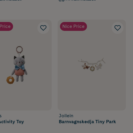
Price
Nice Price
s
Jollein
Activity Toy
Barnvagnskedja Tiny Park