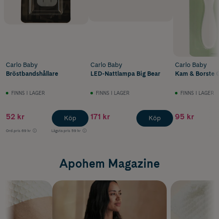
Carlo Baby
Carlo Baby
Carlo Baby
Bröstbandshållare
LED-Nattlampa Big Bear
Kam & Borste G
FINNS I LAGER
FINNS I LAGER
FINNS I LAGER
52 kr
171 kr
95 kr
Köp
Köp
Ord.pris
69 kr
Lägsta pris
59 kr
Apohem Magazine