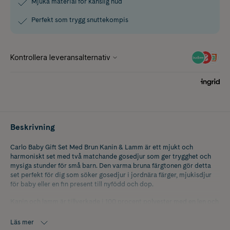
Mjuka material för känslig hud
Perfekt som trygg snuttekompis
Beskrivning
Carlo Baby Gift Set Med Brun Kanin & Lamm är ett mjukt och
harmoniskt set med två matchande gosedjur som ger trygghet och
mysiga stunder för små barn. Den varma bruna färgtonen gör detta
set perfekt för dig som söker gosedjur i jordnära färger, mjukisdjur
för baby eller en fin present till nyfödd och dop.
Kanin och lamm är tillverkade i 100 procent polyester med en len och
behaglig yta som passar känslig barnhud. De små gosedjuren är enkla
att ta med i barnvagn, säng eller på resa och blir snabbt en trygg
Läs mer
följeslagare i vardagen. Kan tvättas i 30 grader vilket gör dem