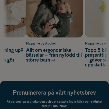
m
Magazine by Apohem
Magazine by A
coming up?
Allt om ergonomiska
Topp 5 bäs
a
bärselar – från nyfödd till
presenttips
som gör
större barn
– gåvor so
uppskatta
Prenumerera på vårt nyhetsbrev
Få personliga erbjudanden och det senaste inom hälsa och skönhet
direkt i din inbox.