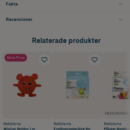
Fakta
Recensioner
Relaterade produkter
Nice Price
MEDICINTEKNI
Babblarna
Babblarna
Babblarna
Minisar Bobbo 1 st
Engångsunderlägg för
Plåster Bambu 