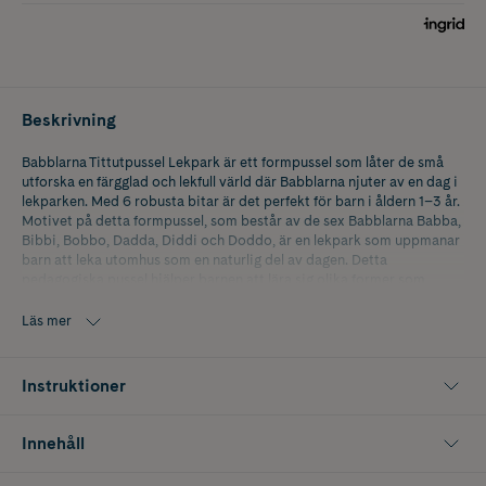
Beskrivning
Babblarna Tittutpussel Lekpark är ett formpussel som låter de små
utforska en färgglad och lekfull värld där Babblarna njuter av en dag i
lekparken. Med 6 robusta bitar är det perfekt för barn i åldern 1–3 år.
Motivet på detta formpussel, som består av de sex Babblarna Babba,
Bibbi, Bobbo, Dadda, Diddi och Doddo, är en lekpark som uppmanar
barn att leka utomhus som en naturlig del av dagen. Detta
pedagogiska pussel hjälper barnen att lära sig olika former som
cirklar, fyrkanter och rektanglar samtidigt som de utvecklar sin
finmotorik och problemlösningsförmåga.
Läs mer
Produkten är FSC-märkt vilket innebär att produkten kommer av trä
från ett ansvarsfullt skogsbruk, det vill säga ett skogsbruk som tar
Instruktioner
hänsyn till människor och miljö.
Antal bitar: 6 st
Innehåll
Ålder: För barn 1–3 år