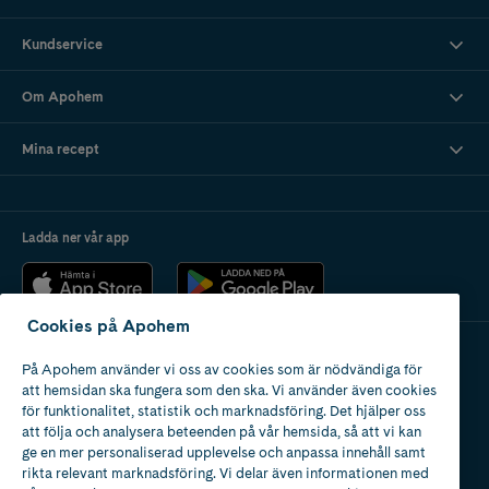
Kundservice
Om Apohem
Mina recept
Ladda ner vår app
Cookies på Apohem
På Apohem använder vi oss av cookies som är nödvändiga för
Apotek med tillstånd
att hemsidan ska fungera som den ska. Vi använder även cookies
av Läkemedelsverket
för funktionalitet, statistik och marknadsföring. Det hjälper oss
att följa och analysera beteenden på vår hemsida, så att vi kan
ge en mer personaliserad upplevelse och anpassa innehåll samt
rikta relevant marknadsföring. Vi delar även informationen med