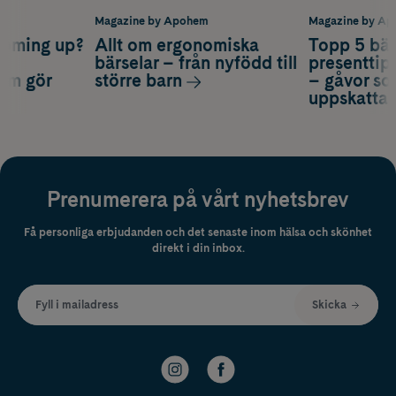
m
Magazine by Apohem
Magazine by A
coming up?
Allt om ergonomiska
Topp 5 bäs
a
bärselar – från nyfödd till
presenttips
som gör
större barn
– gåvor so
uppskatta
Prenumerera på vårt nyhetsbrev
Få personliga erbjudanden och det senaste inom hälsa och skönhet
direkt i din inbox.
Fyll i mailadress
Skicka