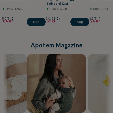
Skötbord 12 st
FINNS I LAGER
FINNS I LAGER
FINNS I LAGER
5.0/5
(2)
5.0/5
(10)
4.3/5
(4)
64 kr
61 kr
24 kr
Köp
Köp
Apohem Magazine