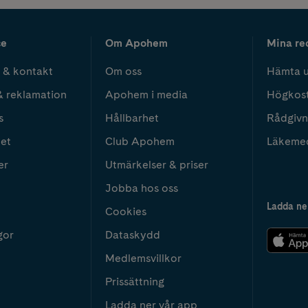
ce
Om Apohem
Mina re
 & kontakt
Om oss
Hämta u
& reklamation
Apohem i media
Högkos
s
Hållbarhet
Rådgivn
het
Club Apohem
Läkeme
er
Utmärkelser & priser
Jobba hos oss
Ladda ne
Cookies
gor
Dataskydd
Medlemsvillkor
Prissättning
Ladda ner vår app