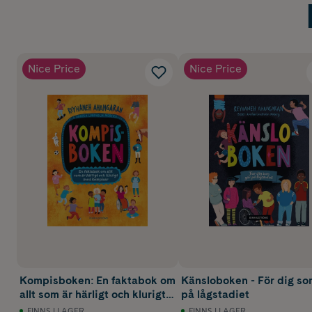
Nice Price
Nice Price
Kompisboken: En faktabok om
Känsloboken - För dig so
allt som är härligt och klurigt
på lågstadiet
med kompisar
FINNS I LAGER
FINNS I LAGER