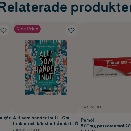
Relaterade produkte
Nice Price
LÄKEMEDEL
m går
Allt som händer inuti - Om
Pamol
tankar och känslor från A till Ö
500mg paracetamol 20
FINNS I LAGER