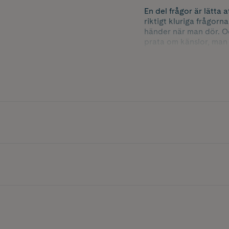
En del frågor är lätta 
riktigt kluriga frågorn
händer när man dör. Oc
prata om känslor, man k
ensam och väldigt mån
Ska det kännas så här?
föräldrar. Genom att f
kroppen.
Författaren och barnp
mellan ungefär 7 och 1
hälsa för mellanstadi
illustratören Annika 
känslor, med massor av
själva, men boken pass