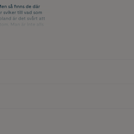
 Men så finns de där
r sviker till vad som
land är det svårt att
tom. Man är inte alls
r av barn och
e oron som sitter i
Boken passar barn
r inuti, om psykisk
ed formgivaren och
må barn om stora
för barn som vill läsa