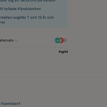
per dig att sätta ord på känslor
till hyllade Känsloboken
 mellan ungefär 7 och 12 år och
rar
i framtiden?