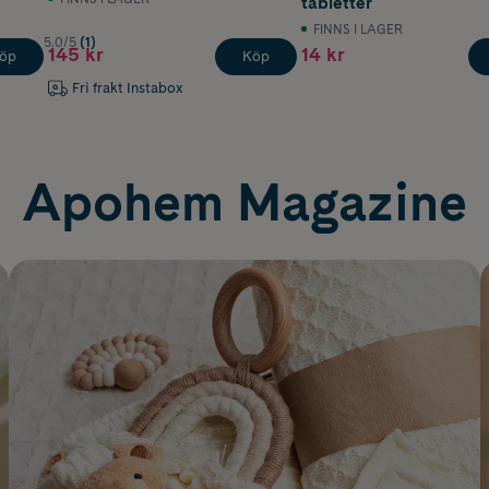
tabletter
FINNS I LAGER
5.0/5
(1)
145 kr
14 kr
öp
Köp
Fri frakt Instabox
Apohem Magazine