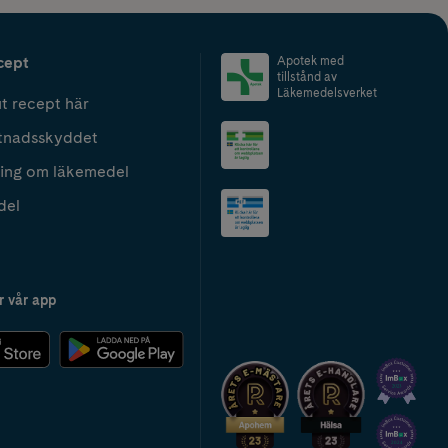
cept
Apotek med
tillstånd av
Läkemedelsverket
t recept här
tnadsskyddet
ing om läkemedel
del
r vår app
2024