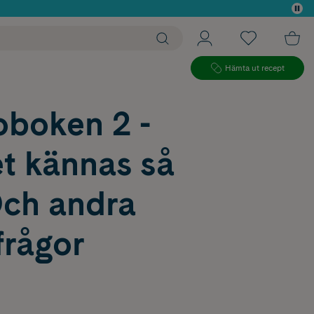
 köp*
Hämta ut recept
oboken 2 -
t kännas så
Och andra
frågor