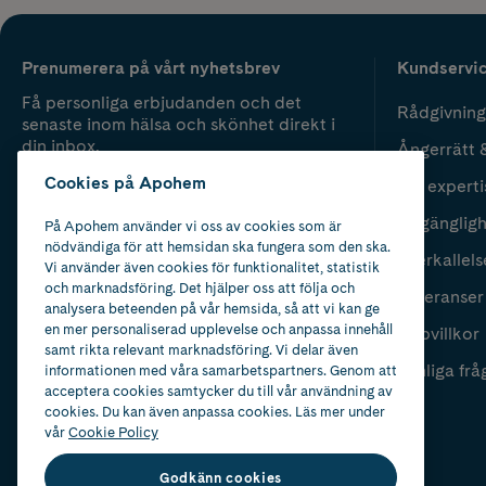
Prenumerera på vårt nyhetsbrev
Kundservi
Få personliga erbjudanden och det
Rådgivning
senaste inom hälsa och skönhet direkt i
din inbox.
Ångerrätt 
Cookies på Apohem
Vår experti
Fyll i mailadress
Skicka
Tillgänglig
På Apohem använder vi oss av cookies som är
nödvändiga för att hemsidan ska fungera som den ska.
Återkallels
Vi använder även cookies för funktionalitet, statistik
och marknadsföring. Det hjälper oss att följa och
Leveranser
analysera beteenden på vår hemsida, så att vi kan ge
en mer personaliserad upplevelse och anpassa innehåll
Köpvillkor
samt rikta relevant marknadsföring. Vi delar även
Vanliga frå
informationen med våra samarbetspartners. Genom att
acceptera cookies samtycker du till vår användning av
cookies. Du kan även anpassa cookies. Läs mer under
vår
Cookie Policy
Godkänn cookies