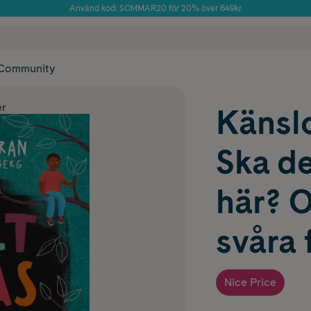
Använd kod: SOMMAR20 för 20% över 649kr
 frakt
✓ Rådgivning från farmaceuter & hudterapeuter
Årets Butik 2025 inom Skönhet
✓ Poäng på alla
Community
er
Känsl
Ska de
här? 
svåra 
Nice Price