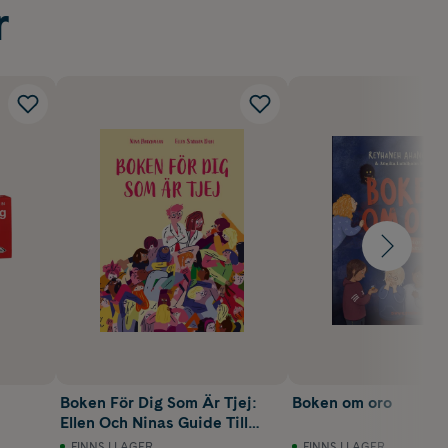
r
Boken För Dig Som Är Tjej:
Boken om oro
Ellen Och Ninas Guide Till
Puberteten
FINNS I LAGER
FINNS I LAGER