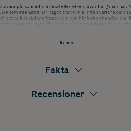
att svara på, som ett mattetal eller vilken favoritfärg man har.
a. De som inte alltid har något svar. Om allt från varför kompisa
h det är just sådana frågor som den här boken handlar om. Ib
anske tror att ingen förstår en. Men oftast är det precis tvär
ga funderar på exakt samma saker.
 är en uppföljare till hyllade Känsloboken som lästs av masso
Läs mer
örsöka sätta ord på känslorna kan man bli av med den gnagand
sykologen Reyhaneh Ahangaran gör en fördjupning i ämnet. 
Fakta
2 år och deras föräldrar. Reyhanehs första bok Allt som hände
ebarn, blev liksom Känsloboken fint mottagen. Tillsammans m
Lundholm Moberg har hon återigen skapat en slags guide för s
 igenkänning och exempel från vardagen. Språket är anpassat 
Recensioner
ar bra att läsa högt tillsammans.