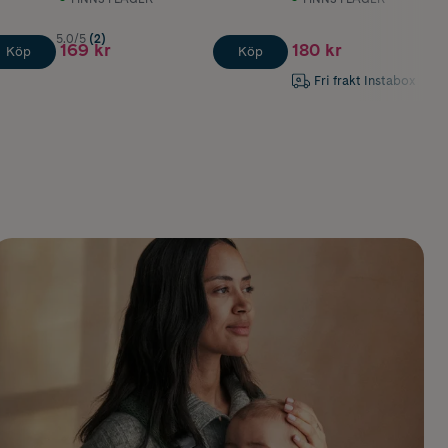
5.0/5
(2)
169 kr
180 kr
Köp
Köp
Fri frakt Instabox