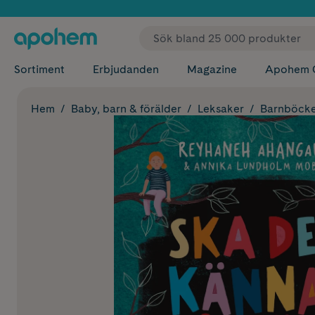
✓ Fri
Sortiment
Erbjudanden
Magazine
Apohem 
Hem
Baby, barn & förälder
Leksaker
Barnböck