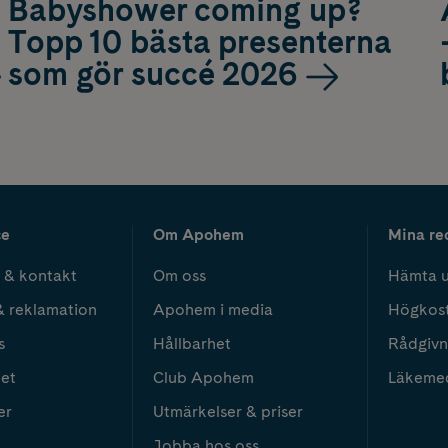
Babyshower coming up?
Topp 10 bästa presenterna
som gör succé 2026
ce
Om Apohem
Mina re
 & kontakt
Om oss
Hämta u
& reklamation
Apohem i media
Högkos
s
Hållbarhet
Rådgivn
het
Club Apohem
Läkeme
er
Utmärkelser & priser
Jobba hos oss