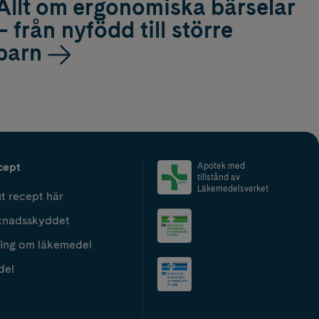
Allt om ergonomiska bärselar
– från nyfödd till större
barn
cept
Apotek med
tillstånd av
Läkemedelsverket
t recept här
tnadsskyddet
ing om läkemedel
del