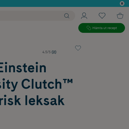
 köp*
Hämta ut recept
4.5/5
(2)
Einstein
sity Clutch™
isk leksak