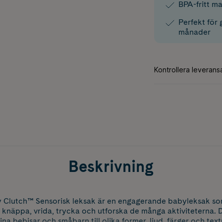
BPA-fritt ma
Perfekt för 
månader
Beskrivning
y Clutch™ Sensorisk leksak är en engagerande babyleksak som
 knäppa, vrida, trycka och utforska de många aktiviteterna. D
sina bebisar och småbarn till olika former, ljud, färger och tex