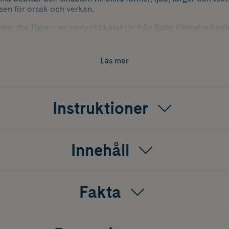
lsen för orsak och verkan.
nker the Tiger – en omtyckt karaktär från Baby Einsteins böck
erkad av BPA-fria material. Lämplig för barn från 3 månader o
Läs mer
Instruktioner
Innehåll
Fakta