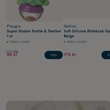
Playgro
Nattou
Super Shaker Rattle & Teether
Soft Silicone Bitleksak G
1 st
Beige
FINNS I LAGER
FINNS I LAGER
5.0/5
(4)
89 kr
175 kr
Köp
K