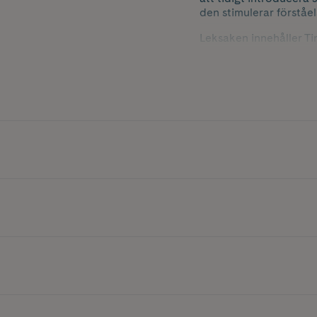
den stimulerar förståe
Leksaken innehåller Ti
handtvättbar och tillv