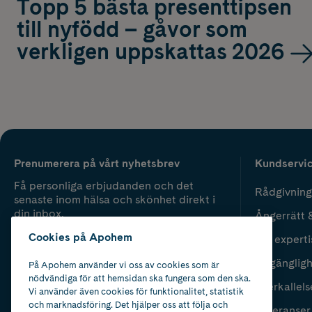
Topp 5 bästa presenttipsen
till nyfödd – gåvor som
verkligen uppskattas 2026
Prenumerera på vårt nyhetsbrev
Kundservi
Få personliga erbjudanden och det
Rådgivning
senaste inom hälsa och skönhet direkt i
din inbox.
Ångerrätt 
Cookies på Apohem
Vår experti
Fyll i mailadress
Skicka
Tillgänglig
På Apohem använder vi oss av cookies som är
nödvändiga för att hemsidan ska fungera som den ska.
Återkallels
Vi använder även cookies för funktionalitet, statistik
och marknadsföring. Det hjälper oss att följa och
Leveranser