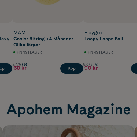
MAM
Playgro
alaxy
Cooler Bitring +4 Månader -
Loopy Loops Ball
Olika färger
FINNS I LAGER
FINNS I LAGER
4.4/5
(9)
5.0/5
(4)
68 kr
90 kr
öp
Köp
Apohem Magazine