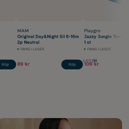
MAM
Playgro
Original Day&Night Sil 6-16m
Jazzy Jungle Teethe
2p Neutral
1 st
FINNS I LAGER
FINNS I LAGER
4.8/5
(9)
89 kr
109 kr
Köp
Köp