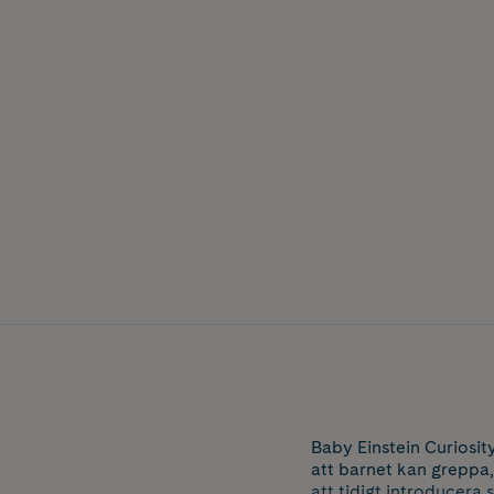
Baby Einstein Curiosit
att barnet kan greppa,
att tidigt introducera 