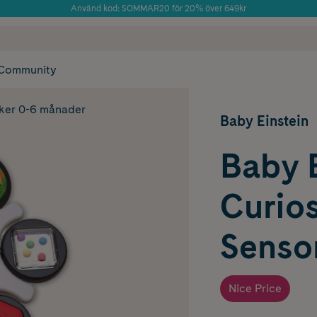
Använd kod: SOMMAR20 för 20% över 649kr
Årets Butik 2025 inom Skönhet
 frakt
✓ Rådgivning från farmaceuter & hudterapeuter
✓ Poäng på alla
Community
ker 0-6 månader
Baby Einstein
Baby 
Curio
Sensor
Nice Price