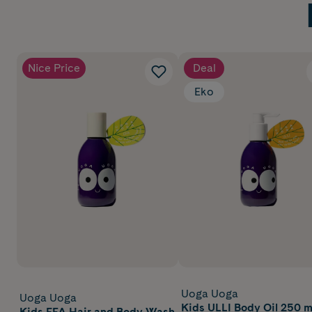
Nice Price
Deal
Eko
Uoga Uoga
Uoga Uoga
Kids ULLI Body Oil 250 m
Kids EFA Hair and Body Wash