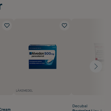
r
LÄKEMEDEL
Decubal
 Cream
Restoring Lips & Dry