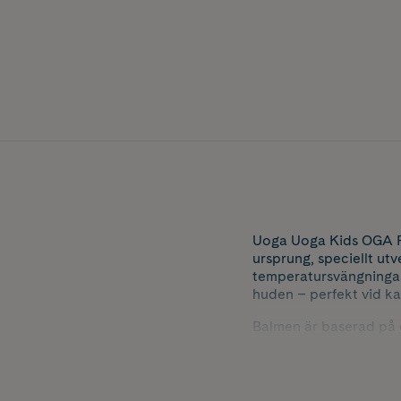
Uoga Uoga Kids OGA Pr
ursprung, speciellt utv
temperatursvängningar.
huden – perfekt vid kal
Balmen är baserad på e
candelillavax, som til
och skapar trygghet i 
OGA är dermatologiskt 