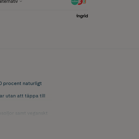
 procent naturligt
 utan att täppa till
osoljor samt veganskt
niljdoften är lugnande
dseln. Ett perfekt