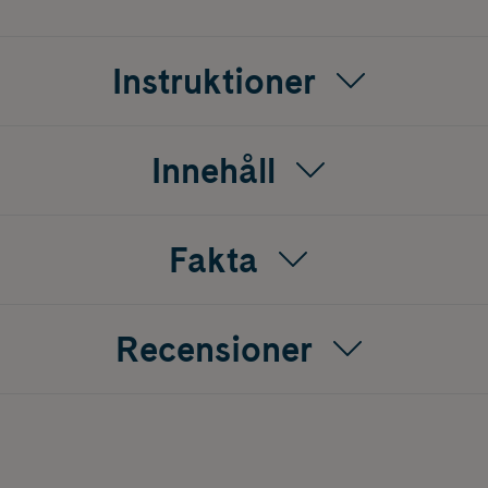
agliga hudvård, oavsett om det gäller kinder i vinterkylan ell
rg. Medföljer gör ett fantasifullt klistermärkesark som gör 
Instruktioner
 inte lämpliga för barn under 3 år på grund av kvävningsrisk.
Innehåll
Fakta
Recensioner