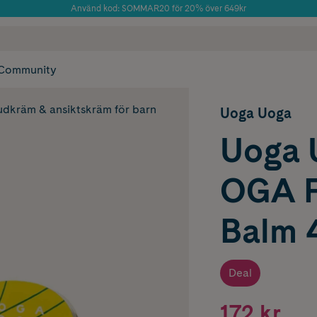
Använd kod: SOMMAR20 för 20% över 649kr
Årets Butik 2025 inom Skönhet
 frakt
✓ Rådgivning från farmaceuter & hudterapeuter
✓ Poäng på alla
Community
dkräm & ansiktskräm för barn
Uoga Uoga
Uoga 
OGA P
Balm 
Deal
172 kr