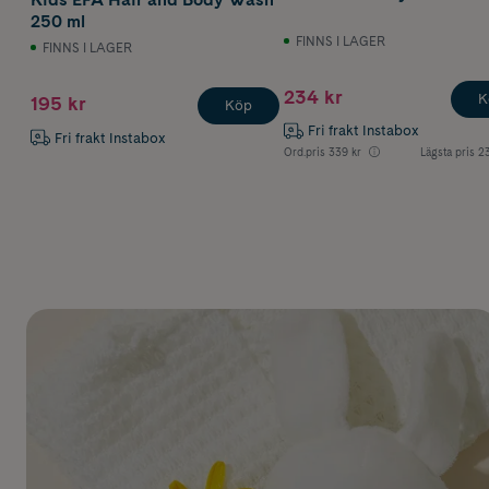
250 ml
FINNS I LAGER
FINNS I LAGER
234 kr
K
195 kr
Köp
Fri frakt Instabox
Fri frakt Instabox
Ord.pris
339 kr
Lägsta pris
23