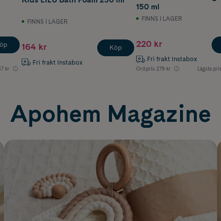
150 ml
FINNS I LAGER
FINNS I LAGER
220 kr
öp
164 kr
Köp
Fri frakt Instabox
Fri frakt Instabox
7 kr
Ord.pris
279 kr
Lägsta pri
Apohem Magazine