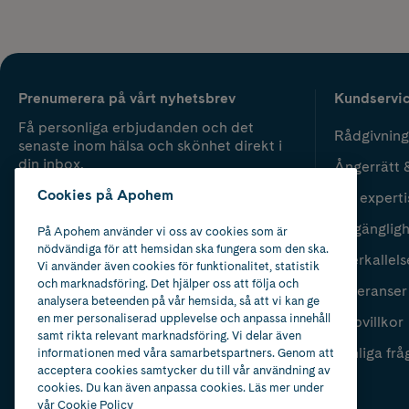
Prenumerera på vårt nyhetsbrev
Kundservi
Få personliga erbjudanden och det
Rådgivning
senaste inom hälsa och skönhet direkt i
din inbox.
Ångerrätt 
Cookies på Apohem
Vår experti
Fyll i mailadress
Skicka
Tillgänglig
På Apohem använder vi oss av cookies som är
nödvändiga för att hemsidan ska fungera som den ska.
Återkallels
Vi använder även cookies för funktionalitet, statistik
och marknadsföring. Det hjälper oss att följa och
Leveranser
analysera beteenden på vår hemsida, så att vi kan ge
en mer personaliserad upplevelse och anpassa innehåll
Köpvillkor
samt rikta relevant marknadsföring. Vi delar även
Vanliga frå
informationen med våra samarbetspartners. Genom att
acceptera cookies samtycker du till vår användning av
cookies. Du kan även anpassa cookies. Läs mer under
vår
Cookie Policy