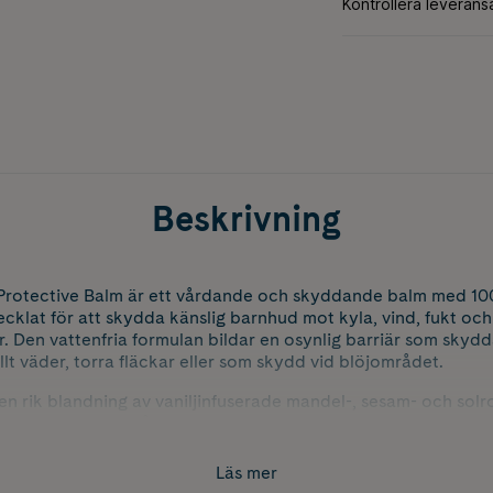
Beskrivning
otective Balm är ett vårdande och skyddande balm med 100
ecklat för att skydda känslig barnhud mot kyla, vind, fukt och
 Den vattenfria formulan bildar en osynlig barriär som skyddar
lt väder, torra fläckar eller som skydd vid blöjområdet.
n rik blandning av vaniljinfuserade mandel-, sesam- och solr
lsammans mjukgör, återfuktar och skyddar huden. Den milda va
vardagsrutinerna – särskilt uppskattad av barn.
Läs mer
testad, COSMOS Natural-certifierad och passar redan från fö