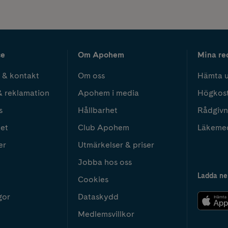
ce
Om Apohem
Mina re
 & kontakt
Om oss
Hämta u
& reklamation
Apohem i media
Högkos
s
Hållbarhet
Rådgivn
het
Club Apohem
Läkeme
er
Utmärkelser & priser
Jobba hos oss
Ladda ne
Cookies
gor
Dataskydd
Medlemsvillkor