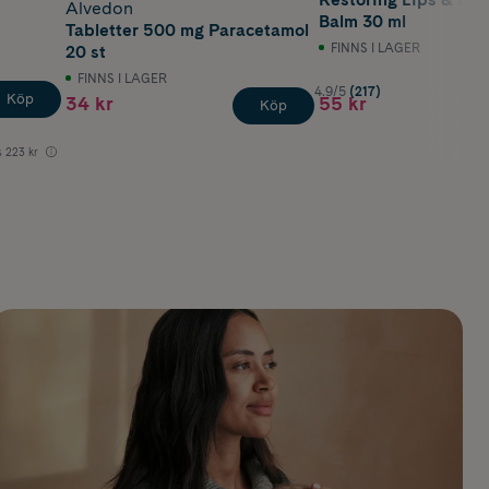
Alvedon
Balm 30 ml
Tabletter 500 mg Paracetamol
FINNS I LAGER
20 st
FINNS I LAGER
4.9/5
(217)
Köp
34 kr
55 kr
Köp
s
223 kr