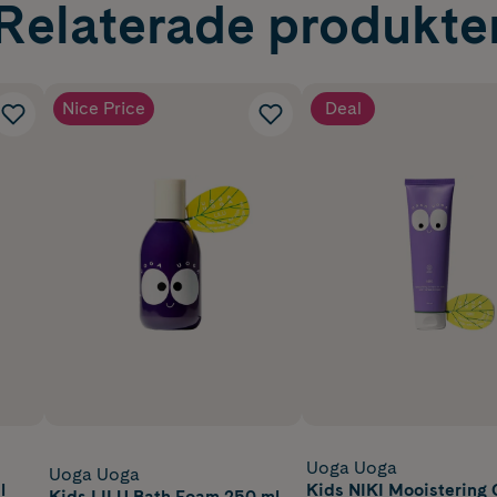
Relaterade produkte
Nice Price
Deal
Uoga Uoga
Uoga Uoga
l
Kids NIKI Mooistering
Kids LILU Bath Foam 250 ml