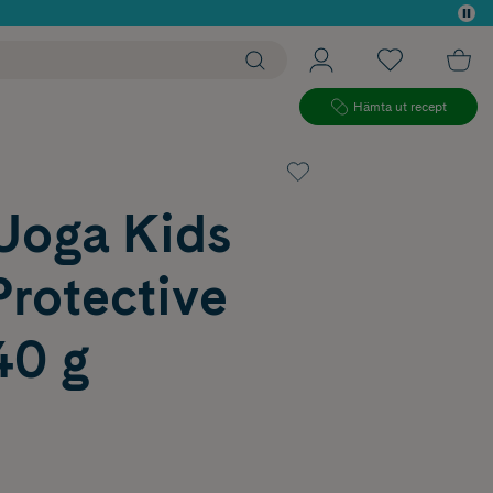
 köp*
Hämta ut recept
Uoga Kids
rotective
40 g