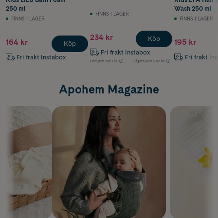
250 ml
Wash 250 ml
FINNS I LAGER
FINNS I LAGER
FINNS I LAGER
234 kr
Köp
164 kr
195 kr
Köp
Fri frakt Instabox
Fri frakt Instabox
Fri frakt In
Ord.pris
339 kr
Lägsta pris
237 kr
Apohem Magazine