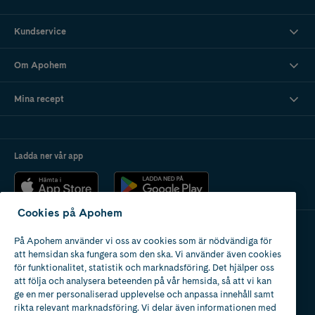
Kundservice
Om Apohem
Mina recept
Ladda ner vår app
Cookies på Apohem
På Apohem använder vi oss av cookies som är nödvändiga för
Apotek med tillstånd
att hemsidan ska fungera som den ska. Vi använder även cookies
av Läkemedelsverket
för funktionalitet, statistik och marknadsföring. Det hjälper oss
att följa och analysera beteenden på vår hemsida, så att vi kan
ge en mer personaliserad upplevelse och anpassa innehåll samt
rikta relevant marknadsföring. Vi delar även informationen med