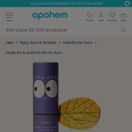
Använd kod: SOMMAR20 för 20% över 649kr
Årets Butik 2025 inom Skönhet
✓ Fri frakt
Meny
Recept
Profil
Favoriter
Kassa
✓ Rådgivning från farmaceuter & hudterapeuter
✓ Poäng på alla köp*
Hem
Baby, barn & förälder
Hudvård för barn
Hudkräm & ansiktskräm för barn