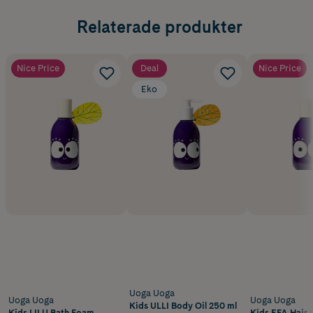
Relaterade produkter
Nice Price
Deal
Nice Price
Eko
Uoga Uoga
Uoga Uoga
Uoga Uoga
Kids ULLI Body Oil 250 ml
Kids LILU Bath Foam
Kids EFA Hair 