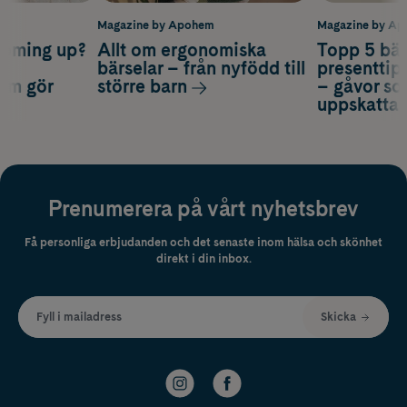
m
Magazine by Apohem
Magazine by A
coming up?
Allt om ergonomiska
Topp 5 bäs
a
bärselar – från nyfödd till
presenttips
som gör
större barn
– gåvor so
uppskatta
Prenumerera på vårt nyhetsbrev
Få personliga erbjudanden och det senaste inom hälsa och skönhet
direkt i din inbox.
Fyll i mailadress
Skicka