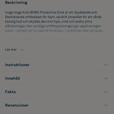
Beskrivning
Uoga Uoga Kids BOBO Protective Stick är ett skyddande och
återfuktande stiftbalsam för barn, särskilt utvecklat för att vårda
känslig hud och skydda den mot kyla, vind och andra yttre
påfrestningar. Den smidiga stiftförpackningen gör appliceringen
enkel – perfekt att ta med till förskolan, i jackfickan eller på resan.
Balsamet innehåller en näringsrik blandning av vaniljinfuserad
mandelolja, sesamolja, solrosolja och veganskt candelillavax, som
tillsammans mjukgör huden, bevarar fukten och skapar en skyddande
Läs mer
barriär. Den milda vaniljdoften har en naturligt lugnande effekt som
gör användningen extra behaglig för barn.
Instruktioner
BOBO passar utmärkt för både läppar, kinder och andra torra partier
på kroppen. Kan användas dagligen och även på spädbarn. Formulan
är dermatologiskt testad, helt fri från syntetiska tillsatser och
Innehåll
certifierad enligt COSMOS Natural – ett tryggt val för barn i alla
åldrar.
Fakta
OBS: Förpackningen innehåller ett roligt klistermärkesark som inte är
lämpligt för barn under 3 år på grund av kvävningsrisk.
Recensioner
Innehåller 50 g.