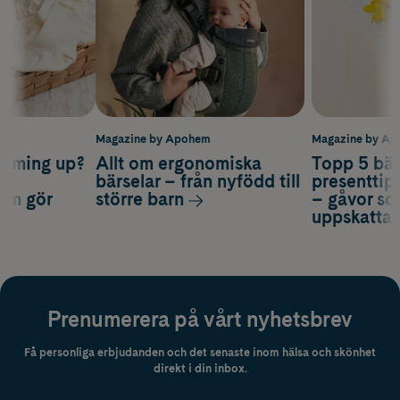
m
Magazine by Apohem
Magazine by A
coming up?
Allt om ergonomiska
Topp 5 bäs
a
bärselar – från nyfödd till
presenttips
som gör
större barn
– gåvor so
uppskatta
Prenumerera på vårt nyhetsbrev
Få personliga erbjudanden och det senaste inom hälsa och skönhet
direkt i din inbox.