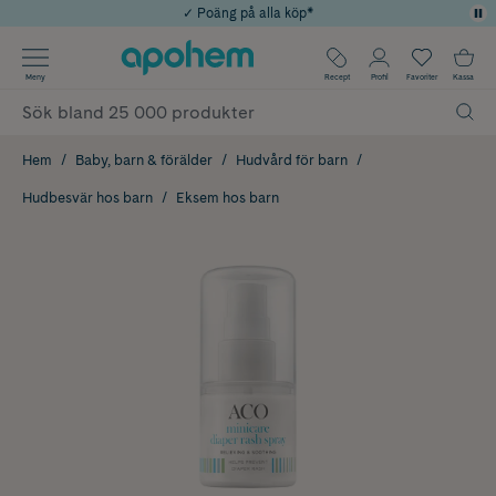
✓ Poäng på alla köp*
✓ Rådgivning från farmaceuter & hudterapeuter
Använd kod: SOMMAR20 för 20% över 649kr
Årets Butik 2025 inom Skönhet
✓ Fri frakt
Meny
Recept
Profil
Favoriter
Kassa
Hem
Baby, barn & förälder
Hudvård för barn
Hudbesvär hos barn
Eksem hos barn