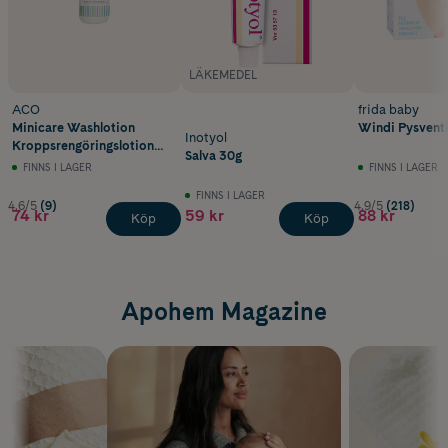
LÄKEMEDEL
ACO
frida baby
Minicare Washlotion
Windi Pysventil
Inotyol
Kroppsrengöringslotion
Salva 30g
Barn 350 ml
FINNS I LAGER
FINNS I LAGER
FINNS I LAGER
4.6/5
(9)
4.9/5
(218)
74 kr
59 kr
88 kr
Köp
Köp
Apohem Magazine