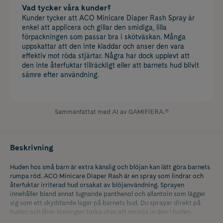
Vad tycker våra kunder?
Kunder tycker att ACO Minicare Diaper Rash Spray är
enkel att applicera och gillar den smidiga, lilla
förpackningen som passar bra i skötväskan. Många
uppskattar att den inte kladdar och anser den vara
effektiv mot röda stjärtar. Några har dock upplevt att
den inte återfuktar tillräckligt eller att barnets hud blivit
sämre efter användning.
Sammanfattat med AI av GAMIFIERA.®
Beskrivning
Huden hos små barn är extra känslig och blöjan kan lätt göra barnets
rumpa röd. ACO Minicare Diaper Rash är en spray som lindrar och
återfuktar irriterad hud orsakat av blöjanvändning. Sprayen
innehåller bland annat lugnande panthenol och allantoin som lägger
sig som ett skyddande lager på barnets hud. Du sprayar direkt på
huden och låter lösningen torka utan att smörja in den i huden.