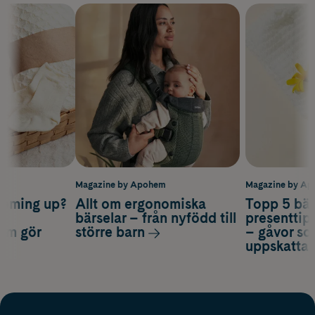
m
Magazine by Apohem
Magazine by A
coming up?
Allt om ergonomiska
Topp 5 bäs
a
bärselar – från nyfödd till
presenttips
som gör
större barn
– gåvor so
uppskatta