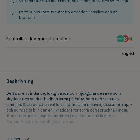
Vattenfri formula med havre, sheasmör, raps- och solrosolja
Perfekt hudkräm för utsatta områden i ansikte och på
kroppen
Beskrivning
Detta är en vårdande, fuktgivande och mjukgörande salva som
skyddar och stärker hudbarriären på baby, barn och resten av
familjen. Baserad på en vattenfri formula med havre, sheasmör, raps-
och solrosolja blir den en livräddare för torra och spruckna kinder,
läppar och andra utsatta områden i ansikte och på kroppen.
Parfymfri och dermatologiskt testad.
Läs mer