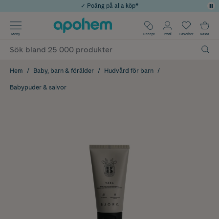
✓ Poäng på alla köp*
✓ Rådgivning från farmaceuter & hudterapeuter
Använd kod: SOMMAR20 för 20% över 649kr
Årets Butik 2025 inom Skönhet
✓ Fri frakt
Meny
Recept
Profil
Favoriter
Kassa
Hem
Baby, barn & förälder
Hudvård för barn
Babypuder & salvor