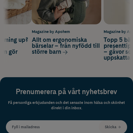
m
Magazine by Apohem
Magazine by A
coming up?
Allt om ergonomiska
Topp 5 bäs
a
bärselar – från nyfödd till
presenttips
som gör
större barn
– gåvor so
uppskatta
Prenumerera på vårt nyhetsbrev
Få personliga erbjudanden och det senaste inom hälsa och skönhet
direkt i din inbox.
Fyll i mailadress
Skicka