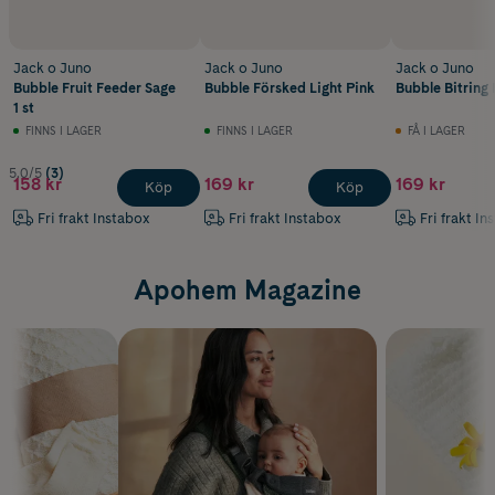
Jack o Juno
Jack o Juno
Jack o Juno
Bubble Fruit Feeder Sage
Bubble Försked Light Pink
Bubble Bitring 
1 st
FINNS I LAGER
FINNS I LAGER
FÅ I LAGER
5.0/5
(3)
158 kr
169 kr
169 kr
Köp
Köp
Fri frakt Instabox
Fri frakt Instabox
Fri frakt In
Apohem Magazine