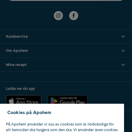
Kundservice
Om Apohem
Mina recept
Ladda ner vår app
Cookies på Apohem
På Apohem använder vi oss av cookies som är nödvändiga för
Apotek med tillstånd
att hemsidan ska fungera som den ska. Vi använder även cookies
av Läkemedelsverket