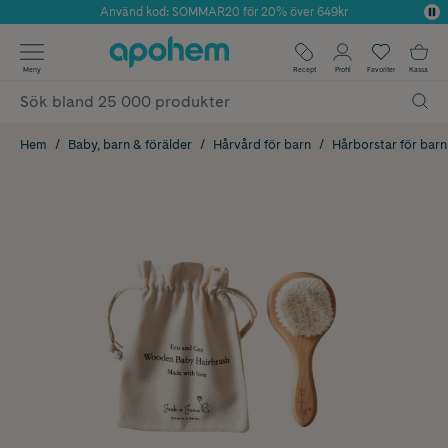
Använd kod: SOMMAR20 för 20% över 649kr
Årets Butik 2025 inom Skönhet
✓ Fri frakt
Meny
Recept
Profil
Favoriter
Kassa
✓ Rådgivning från farmaceuter & hudterapeuter
✓ Poäng på alla köp*
Hem
Baby, barn & förälder
Hårvård för barn
Hårborstar för barn