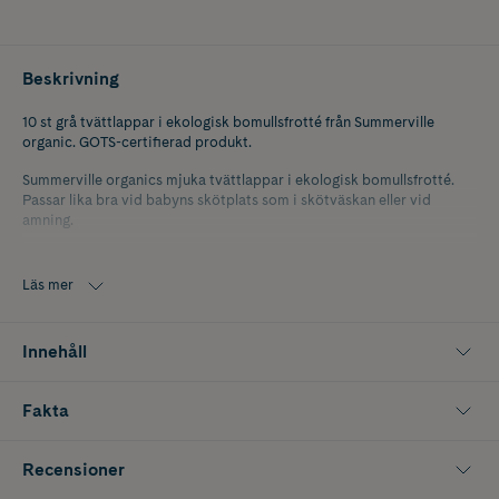
Beskrivning
10 st grå tvättlappar i ekologisk bomullsfrotté från Summerville
organic. GOTS-certifierad produkt.
Summerville organics mjuka tvättlappar i ekologisk bomullsfrotté.
Passar lika bra vid babyns skötplats som i skötväskan eller vid
amning.
Tvättlapparna i frotté är mjuka och skonsamma, tillverkade helt utan
hälsofarliga ämnen och snälla mot barnets känsliga hud.
Läs mer
Summerville tvättlappar kan också användas vid hudvård och för
sminkborttagning. Den fina ekologiska bomullsfrottén ger en skön
Innehåll
känsla och är snäll mot känslig hud, på både barn och vuxen.
10 st tvättlappar per förpackning.
Fakta
Storlek 22x22 cm
Recensioner
Tillverkad i 100% ekologisk bomullsfrotté