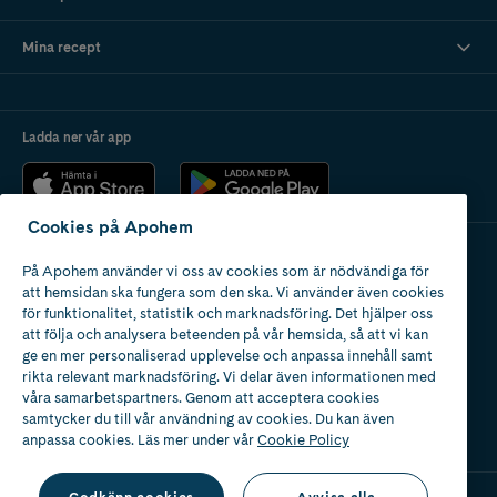
Mina recept
Ladda ner vår app
Cookies på Apohem
På Apohem använder vi oss av cookies som är nödvändiga för
Apotek med tillstånd
att hemsidan ska fungera som den ska. Vi använder även cookies
av Läkemedelsverket
för funktionalitet, statistik och marknadsföring. Det hjälper oss
att följa och analysera beteenden på vår hemsida, så att vi kan
ge en mer personaliserad upplevelse och anpassa innehåll samt
rikta relevant marknadsföring. Vi delar även informationen med
våra samarbetspartners. Genom att acceptera cookies
samtycker du till vår användning av cookies. Du kan även
2024
anpassa cookies. Läs mer under vår
Cookie Policy
Godkänn cookies
Avvisa alla