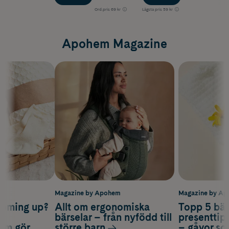
Ord.pris
69 kr
Lägsta pris
59 kr
Apohem Magazine
m
Magazine by Apohem
Magazine by A
coming up?
Allt om ergonomiska
Topp 5 bäs
a
bärselar – från nyfödd till
presenttips
som gör
större barn
– gåvor so