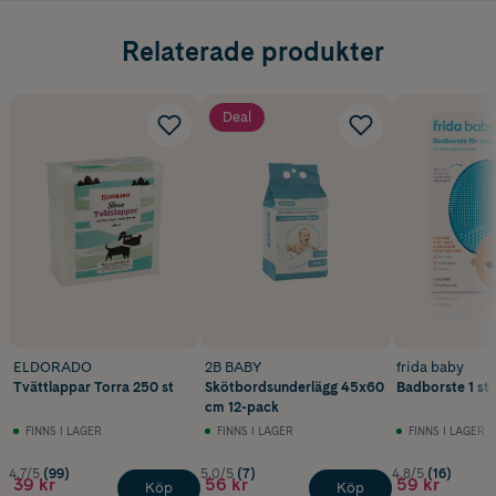
GOTS-certifierad produkt (Ceres-0497)
Relaterade produkter
Deal
ELDORADO
2B BABY
frida baby
Tvättlappar Torra 250 st
Skötbordsunderlägg 45x60
Badborste 1 st
cm 12-pack
FINNS I LAGER
FINNS I LAGER
FINNS I LAGER
4.7/5
(99)
5.0/5
(7)
4.8/5
(16)
39 kr
56 kr
59 kr
Köp
Köp