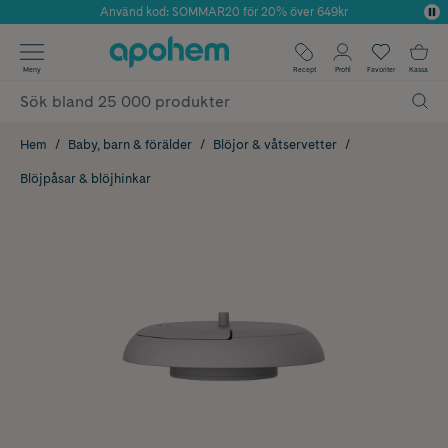
Använd kod: SOMMAR20 för 20% över 649kr
Årets Butik 2025 inom Skönhet
✓ Fri frakt
Meny
Recept
Profil
Favoriter
Kassa
✓ Rådgivning från farmaceuter & hudterapeuter
✓ Poäng på alla köp*
Hem
Baby, barn & förälder
Blöjor & våtservetter
Blöjpåsar & blöjhinkar