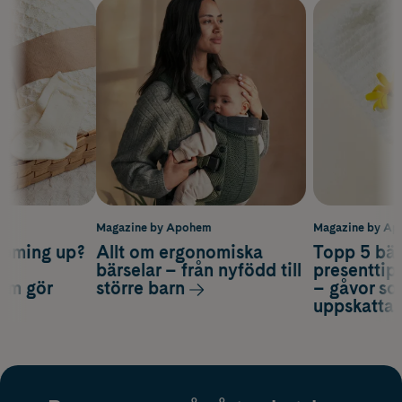
m
Magazine by Apohem
Magazine by A
coming up?
Allt om ergonomiska
Topp 5 bäs
a
bärselar – från nyfödd till
presenttips
som gör
större barn
– gåvor so
uppskatta