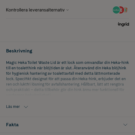
Beskrivning
Magic Heka Toilet Waste Lid är ett lock som omvandlar din Heka-hink
till en toaletthink när blöjtiden är slut. Återanvänd din Heka blöjhink
för hygienisk hantering av toalettavfall med detta lättmonterade
lock. Specifikt designat för att passa din Heka-hink, erbjuder det en
ren och luktfri lösning för avfallshantering. Hållbart, lätt att rengöra
och praktiskt – detta tillbehör gör din hink ännu mer funktionell för
vardagens bekvämlighet!
Läs mer
Fakta