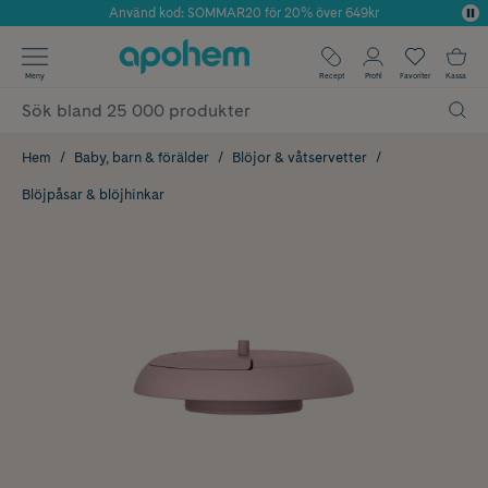
Använd kod: SOMMAR20 för 20% över 649kr
Årets Butik 2025 inom Skönhet
✓ Fri frakt
Meny
Recept
Profil
Favoriter
Kassa
✓ Rådgivning från farmaceuter & hudterapeuter
✓ Poäng på alla köp*
Hem
Baby, barn & förälder
Blöjor & våtservetter
Blöjpåsar & blöjhinkar