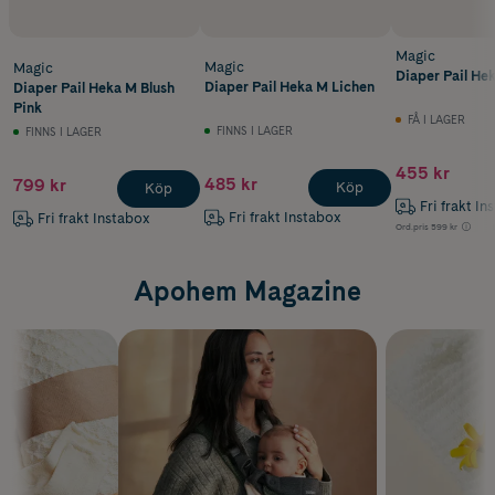
Magic
Magic
Magic
Diaper Pail He
Diaper Pail Heka M Lichen
Diaper Pail Heka M Blush
Pink
FÅ I LAGER
FINNS I LAGER
FINNS I LAGER
455 kr
485 kr
799 kr
Köp
Köp
Fri frakt In
Fri frakt Instabox
Fri frakt Instabox
Ord.pris
599 kr
Apohem Magazine