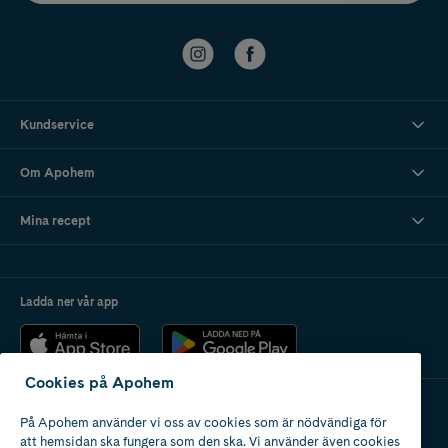
Kundservice
Om Apohem
Mina recept
Ladda ner vår app
Cookies på Apohem
På Apohem använder vi oss av cookies som är nödvändiga för
Apotek med tillstånd
att hemsidan ska fungera som den ska. Vi använder även cookies
av Läkemedelsverket