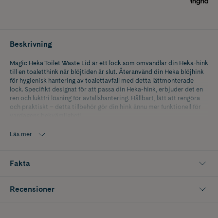
Beskrivning
Magic Heka Toilet Waste Lid är ett lock som omvandlar din Heka-hink
till en toaletthink när blöjtiden är slut. Återanvänd din Heka blöjhink
för hygienisk hantering av toalettavfall med detta lättmonterade
lock. Specifikt designat för att passa din Heka-hink, erbjuder det en
ren och luktfri lösning för avfallshantering. Hållbart, lätt att rengöra
och praktiskt – detta tillbehör gör din hink ännu mer funktionell för
vardagens bekvämlighet!
Läs mer
Fakta
Recensioner