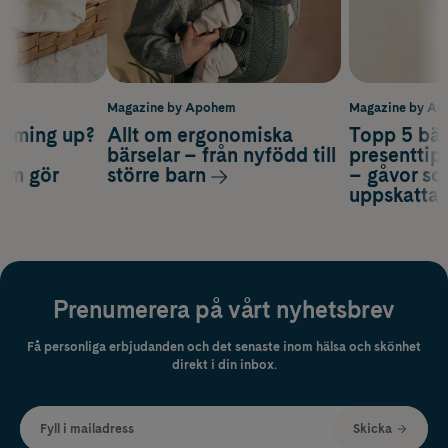
m
Magazine by Apohem
Magazine by A
coming up?
Allt om ergonomiska
Topp 5 bäs
a
bärselar – från nyfödd till
presenttips
som gör
större barn
– gåvor so
uppskatta
Prenumerera på vårt nyhetsbrev
Få personliga erbjudanden och det senaste inom hälsa och skönhet
direkt i din inbox.
Fyll i mailadress
Skicka